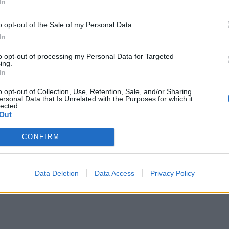
In
o opt-out of the Sale of my Personal Data.
In
to opt-out of processing my Personal Data for Targeted
Aký je tvoj názor?
ing.
In
o opt-out of Collection, Use, Retention, Sale, and/or Sharing
ersonal Data that Is Unrelated with the Purposes for which it
lected.
Out
loading...
CONFIRM
Data Deletion
Data Access
Privacy Policy