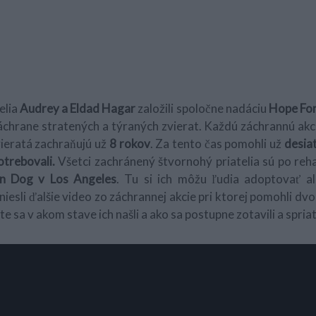
elia
Audrey a Eldad Hagar
založili spoločne nadáciu
Hope Fo
áchrane stratených a týraných zvierat. Každú záchrannú akc
vieratá zachraňujú už
8 rokov
. Za tento čas pomohli už
desia
trebovali.
Všetci zachránený štvornohý priatelia sú po reha
n Dog v Los Angeles
. Tu si ich môžu ľudia adoptovať al
niesli ďalšie video zo záchrannej akcie pri ktorej pomohli dv
e sa v akom stave ich našli a ako sa postupne zotavili a spriate