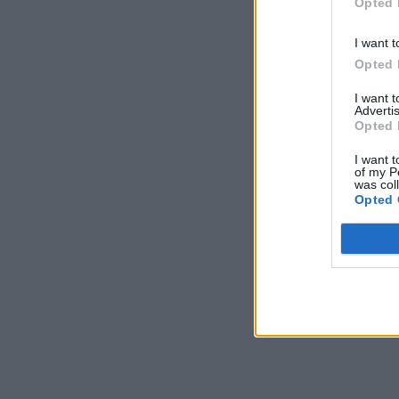
Opted 
I want t
Opted 
I want 
Advertis
Opted 
I want t
of my P
was col
Opted 
You may also like