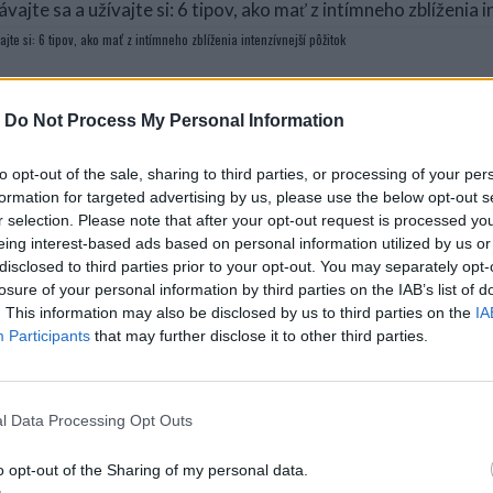
ajte si: 6 tipov, ako mať z intímneho zblíženia intenzívnejší pôžitok
Máte
-
Do Not Process My Personal Information
úspo
vyúč
to opt-out of the sale, sharing to third parties, or processing of your per
formation for targeted advertising by us, please use the below opt-out s
r selection. Please note that after your opt-out request is processed y
eing interest-based ads based on personal information utilized by us or
disclosed to third parties prior to your opt-out. You may separately opt-
losure of your personal information by third parties on the IAB’s list of
. This information may also be disclosed by us to third parties on the
IA
Participants
that may further disclose it to other third parties.
l Data Processing Opt Outs
o opt-out of the Sharing of my personal data.