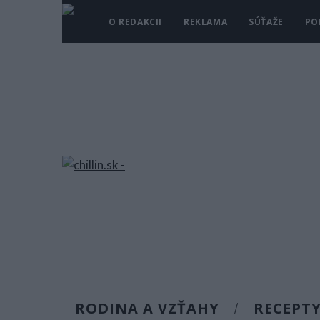
O REDAKCII
REKLAMA
SÚŤAŽE
PO
RODINA A VZŤAHY
RECEPT