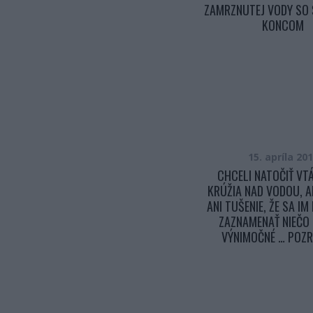
ZAMRZNUTEJ VODY SO
KONCOM
15. apríla 20
CHCELI NATOČIŤ VT
KRÚŽIA NAD VODOU, A
ANI TUŠENIE, ŽE SA I
ZAZNAMENAŤ NIEČO
VÝNIMOČNÉ … POZRI