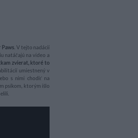
r Paws
. V tejto nadácií
iu natáčajú na video a
tkam zvierat, ktoré to
bilitácií umiestnený v
ebo s nimi chodiť na
om psíkom, ktorým išlo
lili.