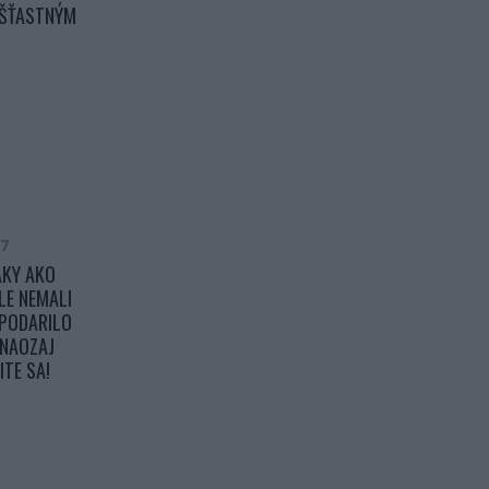
 ŠŤASTNÝM
17
ÁKY AKO
LE NEMALI
M PODARILO
 NAOZAJ
TE SA!