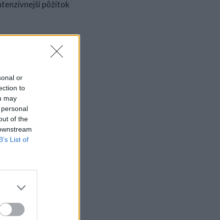
 vysokú spotrebu vody a málo
r na blížiace sa ročné
tovanie?
sonal or
ection to
ou may
 personal
out of the
 downstream
B’s List of