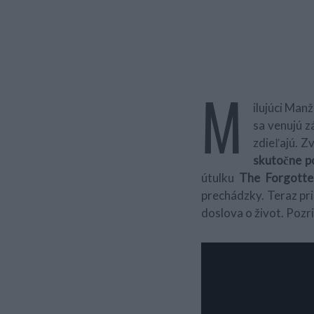
M
ilujúci Manž
sa venujú z
zdieľajú. Z
skutočne po
útulku
The Forgotte
prechádzky. Teraz pri
doslova o život. Pozrit