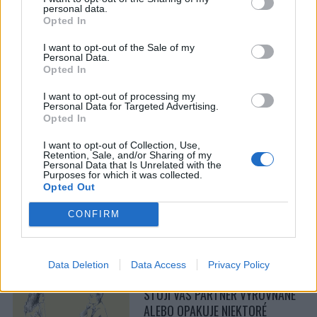
TOMTO OBRÁZKU, VÁM O
personal data.
Opted In
ČLOVEKU NAPOVIE VEĽA
ZAUJÍMAVÝCH VECÍ
I want to opt-out of the Sale of my
Personal Data.
Opted In
I want to opt-out of processing my
Personal Data for Targeted Advertising.
Opted In
UMIERAJÚCI KRÁĽ SA KAŽDEJ ZO
SVOJICH ŠTYROCH ŽIEN SPÝTAL,
I want to opt-out of Collection, Use,
ČI MU BUDE ROBIŤ SPOLOČNOSŤ
Retention, Sale, and/or Sharing of my
Personal Data that Is Unrelated with the
AJ PO SMRTI. ICH ODPOVEDE HO
Purposes for which it was collected.
PRINÚTILI SA ZAMYSLIEŤ. NÁS
Opted Out
TIEŽ …
CONFIRM
Data Deletion
Data Access
Privacy Policy
STOJÍ VÁŠ PARTNER VYROVNANE
ALEBO OPAKUJE NIEKTORÉ