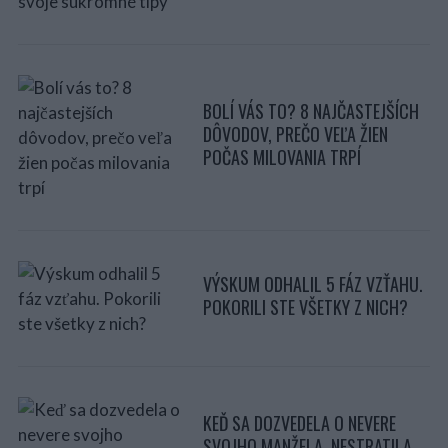
BOLÍ VÁS TO? 8 NAJČASTEJŠÍCH
DÔVODOV, PREČO VEĽA ŽIEN
POČAS MILOVANIA TRPÍ
VÝSKUM ODHALIL 5 FÁZ VZŤAHU.
POKORILI STE VŠETKY Z NICH?
KEĎ SA DOZVEDELA O NEVERE
SVOJHO MANŽELA, NESTRATILA