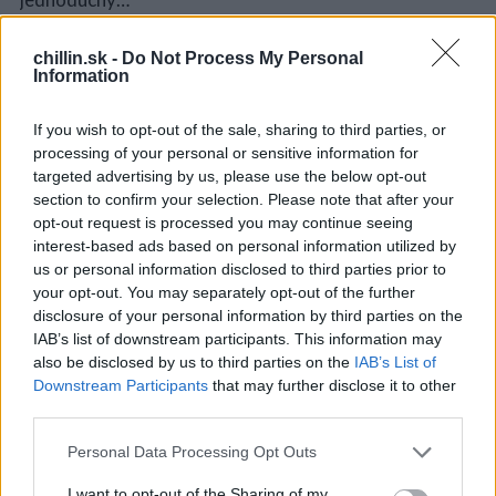
chillin.sk -
Do Not Process My Personal
Information
NA KOHO ČAKÁ FINANČNÝ
ÚSPECH V ROKU 2018? TOTO JE
If you wish to opt-out of the sale, sharing to third parties, or
5 ZNAMENÍ ZVEROKRUHU, KTORÉ
processing of your personal or sensitive information for
BUDÚ MAŤ PENIAZE
targeted advertising by us, please use the below opt-out
section to confirm your selection. Please note that after your
opt-out request is processed you may continue seeing
interest-based ads based on personal information utilized by
us or personal information disclosed to third parties prior to
VEDCI PRIŠLI NA TO, KOĽKO ČASU
your opt-out. You may separately opt-out of the further
VENUJÚ ĽUDIA VO VEKU OD 30 DO
disclosure of your personal information by third parties on the
49 ROKOV MILOVANIU …NIEKTO
IAB’s list of downstream participants. This information may
HO NEMÁ VÔBEC
also be disclosed by us to third parties on the
IAB’s List of
Downstream Participants
that may further disclose it to other
third parties.
ULTRA-PRESNÁ ANALÝZA
Personal Data Processing Opt Outs
OSOBNOSTI! TO, ČO UVIDÍTE NA
I want to opt-out of the Sharing of my