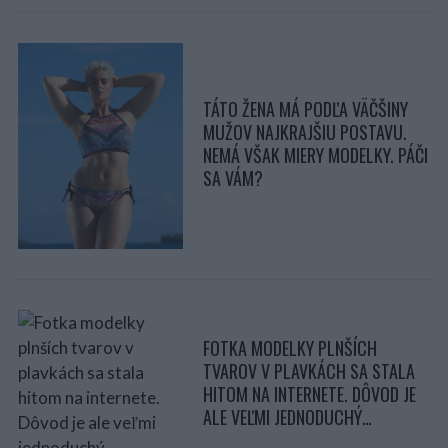
TÁTO ŽENA MÁ PODĽA VÄČŠINY
S
MUŽOV NAJKRAJŠIU POSTAVU.
e
a
NEMÁ VŠAK MIERY MODELKY. PÁČI
r
SA VÁM?
c
h
f
o
r
:
FOTKA MODELKY PLNŠÍCH
TVAROV V PLAVKÁCH SA STALA
HITOM NA INTERNETE. DÔVOD JE
ALE VEĽMI JEDNODUCHÝ…