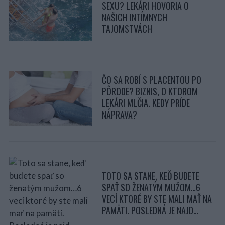
SEXU? LEKÁRI HOVORIA O
NAŠICH INTÍMNYCH
TAJOMSTVÁCH
ČO SA ROBÍ S PLACENTOU PO
PÔRODE? BIZNIS, O KTOROM
LEKÁRI MLČIA. KEDY PRÍDE
NÁPRAVA?
TOTO SA STANE, KEĎ BUDETE
SPAŤ SO ŽENATÝM MUŽOM…6
VECÍ KTORÉ BY STE MALI MAŤ NA
PAMÄTI. POSLEDNÁ JE NAJD…