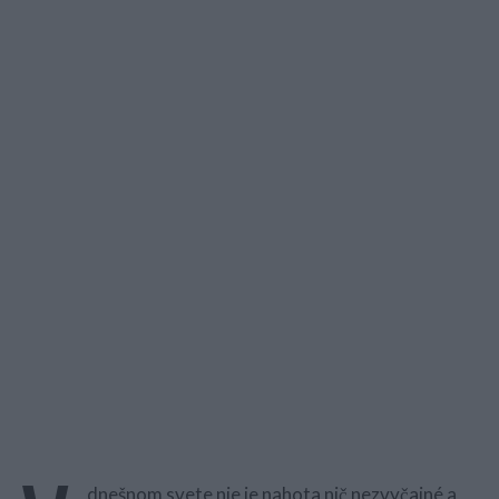
dnešnom svete nie je nahota nič nezvyčajné a