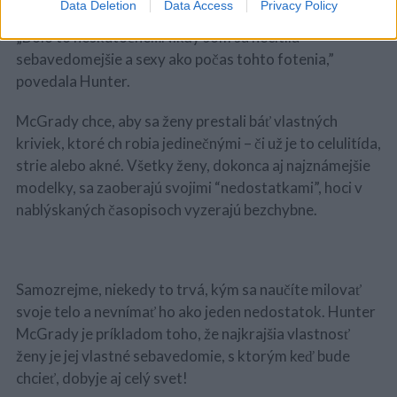
Data Deletion
Data Access
Privacy Policy
„Bolo to neskutočné…Nikdy som sa necítila
sebavedomejšie a sexy ako počas tohto fotenia,”
povedala Hunter.
McGrady chce, aby sa ženy prestali báť vlastných
kriviek, ktoré ch robia jedinečnými – či už je to celulitída,
strie alebo akné. Všetky ženy, dokonca aj najznámejšie
modelky, sa zaoberajú svojimi “nedostatkami”, hoci v
nablýskaných časopisoch vyzerajú bezchybne.
Samozrejme, niekedy to trvá, kým sa naučíte milovať
svoje telo a nevnímať ho ako jeden nedostatok. Hunter
McGrady je príkladom toho, že najkrajšia vlastnosť
ženy je jej vlastné sebavedomie, s ktorým keď bude
chcieť, dobyje aj celý svet!