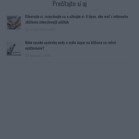
Prečítajte si aj
Dôverujte si, rozprávajte sa a užívajte si: 6 tipov, ako mať z intímneho
zblíženia intenzívnejší pôžitok
22. septembra 2025
Máte vysokú spotrebu vody a málo úspor na blížiace sa ročné
vyúčtovanie?
29. januára 2025