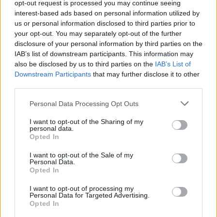
opt-out request is processed you may continue seeing
c
odmietajú a robia to z rôznych príčin. Napríklad niektorí
h
interest-based ads based on personal information utilized by
z nás môžu trpieť predstavou, že to, čo nám rodičia
f
us or personal information disclosed to third parties prior to
o
your opt-out. You may separately opt-out of the further
poskytujú, je natoľko veľké a je toho toľko, že im to
r
disclosure of your personal information by third parties on the
nikdy nedokážeme nahradiť, že naša vďačnosť nebude
:
IAB’s list of downstream participants. This information may
nikdy dosť veľká, aby to vyvážila.
also be disclosed by us to third parties on the
IAB’s List of
Downstream Participants
that may further disclose it to other
third parties.
Personal Data Processing Opt Outs
Brať s láskou
I want to opt-out of the Sharing of my
personal data.
Človek má veľmi hlbokú vnútornú potrebu vyváženia
Opted In
toho, čo «dáva» a toho, čo si «berie». Preto si niektoré
I want to opt-out of the Sale of my
deti neberú, pretože sa boja, že to nedokážu vyvážiť. A
Personal Data.
niekedy, aby si od rodičov nebrali, začínajú im vyčítať a
Opted In
obviňovať ich. Týmto spôsobom si rady berú veľmi
I want to opt-out of processing my
málo, a pretože si málo berú, málo čo tiež majú.
Personal Data for Targeted Advertising.
Opted In
Spravidla to býva málo aj pre partnerské vzťahy.