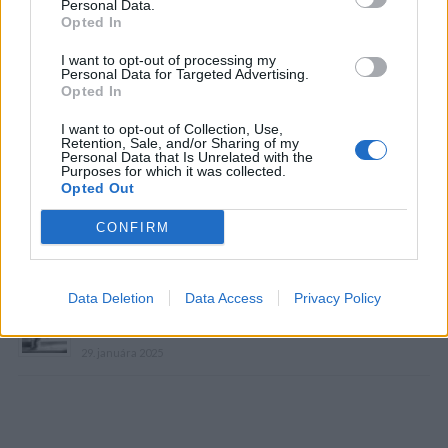
e
Personal Data.
Opted In
h
r
I want to opt-out of processing my
Personal Data for Targeted Advertising.
á
Opted In
v
a
I want to opt-out of Collection, Use,
zdroj: takprosto.cc
Retention, Sale, and/or Sharing of my
č
Personal Data that Is Unrelated with the
Purposes for which it was collected.
Prečítajte si aj
Opted Out
Dôverujte si, rozprávajte sa a užívajte si: 6 tipov, ako mať z intímneho
CONFIRM
zblíženia intenzívnejší pôžitok
22. septembra 2025
Data Deletion
Data Access
Privacy Policy
Máte vysokú spotrebu vody a málo úspor na blížiace sa ročné
vyúčtovanie?
29. januára 2025