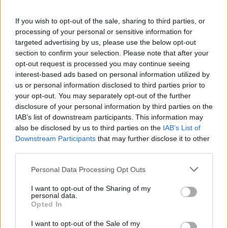
Odkrojte si menší kúsok zemiaku
S
Mriežku na grilovanie potrite olejom a posypte
If you wish to opt-out of the sale, sharing to third parties, or
e
processing of your personal or sensitive information for
soľou
a
targeted advertising by us, please use the below opt-out
r
Vezmite si zemiak a šúchajte ním jednotlivé
section to confirm your selection. Please note that after your
c
mriežky
opt-out request is processed you may continue seeing
h
interest-based ads based on personal information utilized by
f
Po celej procedúre stači mriežku umyť spenenou
o
us or personal information disclosed to third parties prior to
špongiou.
r
your opt-out. You may separately opt-out of the further
:
disclosure of your personal information by third parties on the
Skvelé však? Pošlite tento článok aj svojim známym!
IAB’s list of downstream participants. This information may
also be disclosed by us to third parties on the
IAB’s List of
Downstream Participants
that may further disclose it to other
V
Media error: Format(s) not supported or source(s) not found
third parties.
i
d
Stiahnutie súboru: http://bajecnerady.cz/wp-
Personal Data Processing Opt Outs
e
content/uploads/2016/09/mmrqWhGMeY4yt_4034460_52527992.mp4.mp4?
I want to opt-out of the Sharing of my
o
_=1
personal data.
p
Opted In
r
I want to opt-out of the Sale of my