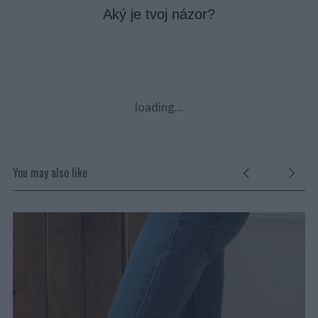
Aký je tvoj názor?
loading...
You may also like
D