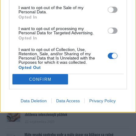
– “No…myslím, že to isté čo ty ….!”
I want to opt-out of the Sale of my
Personal Data.
Tak sa skúsim s tým poponáhľať, keď odrazu počujem
Opted In
ďalšiu otázku:
– “Smiem prísť k tebe?”
I want to opt-out of processing my
Personal Data for Targeted Advertising.
Dobre, táto otázka bola naozaj zvláštna. Myslel som,
Opted In
ale len na to, ako hovor priateľsky ukončil. Preto som
I want to opt-out of Collection, Use,
len odvetil:
Retention, Sale, and/or Sharing of my
– “Nieee, teraz som naozaj moc zaneprázdnený.”
Personal Data that Is Unrelated with the
Purposes for which it was collected.
A potom počujem, ako ten vedľa hovorí:
Opted Out
– “Ty … počúvaj ma, zavolám ti neskôr ešte raz. Vedľa
CONFIRM
sedí nejaký idiot a stále mi odpovedá na moje otázky.”
Prečítajte si aj
Data Deletion
Data Access
Privacy Policy
Dôverujte si, rozprávajte sa a užívajte si: 6 tipov, ako mať z intímneho
zblíženia intenzívnejší pôžitok
22. septembra 2025
Máte vysokú spotrebu vody a málo úspor na blížiace sa ročné