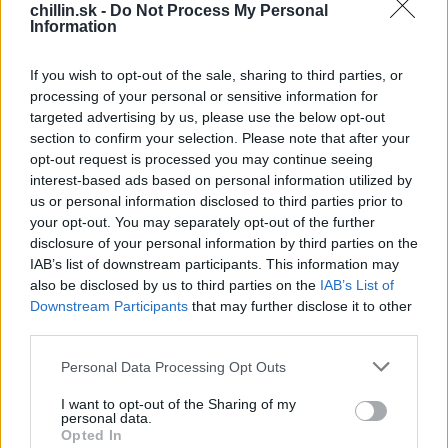
chillin.sk -
Do Not Process My Personal
Information
If you wish to opt-out of the sale, sharing to third parties, or
processing of your personal or sensitive information for
targeted advertising by us, please use the below opt-out
S
section to confirm your selection. Please note that after your
Vtip Dňa Priateľský rozhovor na WC
e
opt-out request is processed you may continue seeing
a
interest-based ads based on personal information utilized by
r
Sedím si celkom sám na záchode a robím, čo sa tam
us or personal information disclosed to third parties prior to
c
robiť má. Zrazu počujem od vedľa:
your opt-out. You may separately opt-out of the further
h
-“Ahoj, … ako sa ti darí?”
disclosure of your personal information by third parties on the
f
Celkom určite nie som človek, ktorý by si začínal
IAB’s list of downstream participants. This information may
o
also be disclosed by us to third parties on the
IAB’s List of
r
rozhovory na pánskom WC a ani neviem ako ma
Downstream Participants
that may further disclose it to other
:
napadlo odpovedať, tak som odpovedal:
third parties.
-“Darí sa mi celkom perfektne.”
Ten vedľa sa ma opýtal:
Personal Data Processing Opt Outs
– “A čo robíš?”
I want to opt-out of the Sharing of my
Čo toto je za bláznivú otázku! Určite je to trochu
personal data.
Opted In
zvláštne, ale odpovedám mu: