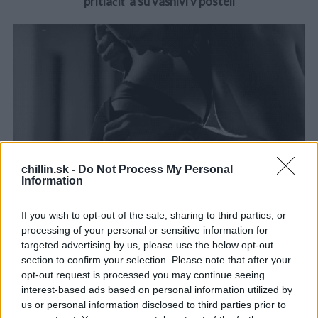
pritlačiť a sú vášniví v posteli
S
e
a
r
chillin.sk -
Do Not Process My Personal
Information
c
h
4. Pod pojmom milostný dopis si nepredstavia MMS s
f
If you wish to opt-out of the sale, sharing to third parties, or
fotkou ich penisu
o
processing of your personal or sensitive information for
r
targeted advertising by us, please use the below opt-out
:
section to confirm your selection. Please note that after your
opt-out request is processed you may continue seeing
interest-based ads based on personal information utilized by
us or personal information disclosed to third parties prior to