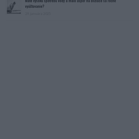
Máte vysokú spotrebu vody a málo úspor na blížiace sa ročné
vyúčtovanie?
29. januára 2025