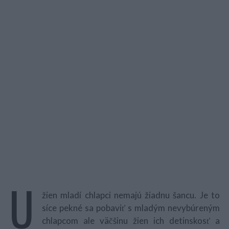
U
žien mladí chlapci nemajú žiadnu šancu. Je to
síce pekné sa pobaviť s mladým nevybúreným
chlapcom ale väčšinu žien ich detinskosť a