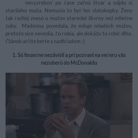
nevyzrelosť po čase začnú štvať a nájdu si
staršieho muža. Nemusia to byť len zlatokopky. Ženy
tak radšej znesú u mužov starecké škvrny než mliečne
zuby. Madonna povedala, že miluje mladých mužov,
pretože síce nevedia, čo robia, ale dokážu to robiť dlho.
Článok určite berte s nadhľadom :)
1. Sú finančne nezávislí a pri pozvaní na večeru vás
nezoberú do McDonaldu