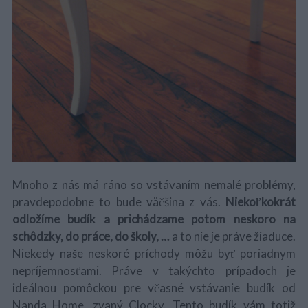
Mnoho z nás má ráno so vstávaním nemalé problémy,
pravdepodobne to bude väčšina z vás.
Niekoľkokrát
odložíme budík a prichádzame potom neskoro na
schôdzky, do práce, do školy, …
a to nie je práve žiaduce.
Niekedy naše neskoré príchody môžu byť poriadnym
nepríjemnosťami. Práve v takýchto prípadoch je
ideálnou pomôckou pre včasné vstávanie budík od
Nanda Home, zvaný Clocky. Tento budík vám totiž