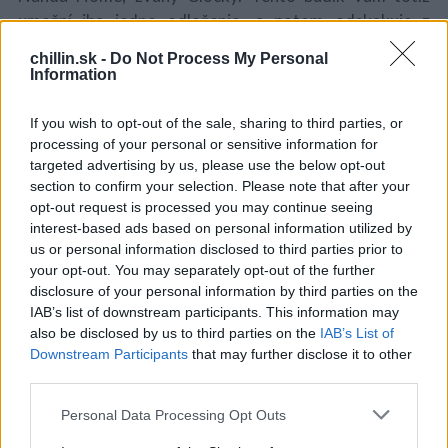
umožní iba jedno odloženie, a potom odskakuje z
S
nočného stolíka a odchádza preč. Pri svojom úteku pípa
e
chillin.sk -
Do Not Process My Personal
a
a bliká a tak už ráno po jeho zazvonení rozhodne znovu
Information
r
nezaspíte.
c
If you wish to opt-out of the sale, sharing to third parties, or
h
f
processing of your personal or sensitive information for
o
targeted advertising by us, please use the below opt-out
r
section to confirm your selection. Please note that after your
:
opt-out request is processed you may continue seeing
interest-based ads based on personal information utilized by
us or personal information disclosed to third parties prior to
your opt-out. You may separately opt-out of the further
disclosure of your personal information by third parties on the
IAB’s list of downstream participants. This information may
also be disclosed by us to third parties on the
IAB’s List of
Downstream Participants
that may further disclose it to other
third parties.
Personal Data Processing Opt Outs