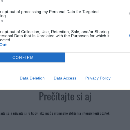
In
to opt-out of processing my Personal Data for Targeted
ing.
In
o opt-out of Collection, Use, Retention, Sale, and/or Sharing
ersonal Data that Is Unrelated with the Purposes for which it
lected.
Out
CONFIRM
Data Deletion
Data Access
Privacy Policy
Prečítajte si aj
ajte sa a užívajte si: 6 tipov, ako mať z intímneho zblíženia intenzívnejší pôžitok