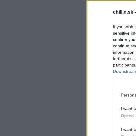
chillin.sk 
If you wish 
sensitive in
S
confirm you
e
continue se
a
information 
r
c
further disc
h
participants
f
Downstream 
o
r
:
Persona
I want t
Opted 
I want t