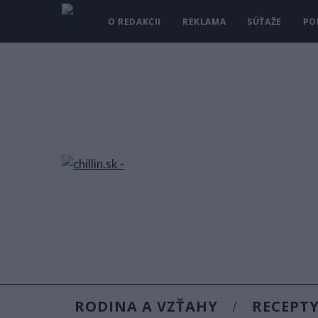
O REDAKCII
REKLAMA
SÚŤAŽE
PO
RODINA A VZŤAHY
RECEPT