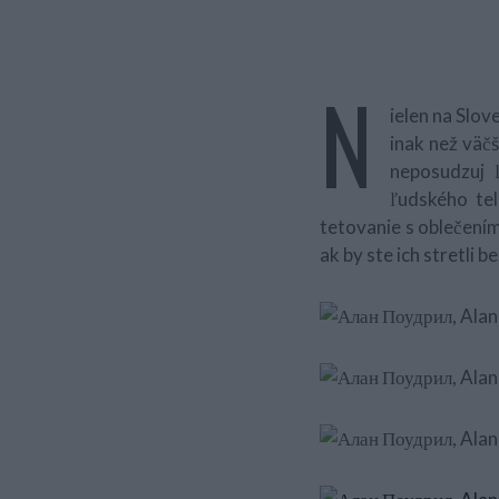
N
ielen na Slov
inak než väčš
neposudzuj 
ľudského tel
tetovanie s oblečením 
ak by ste ich stretli b