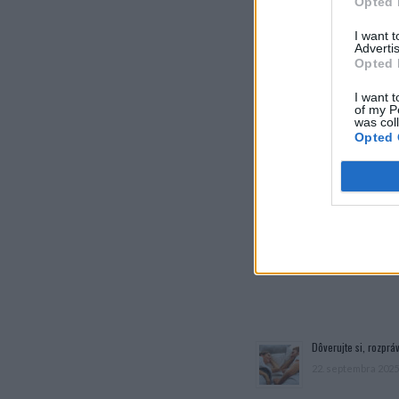
Opted 
I want 
Advertis
Opted 
I want t
of my P
was col
Opted 
Dôverujte si, rozpráv
22. septembra 2025