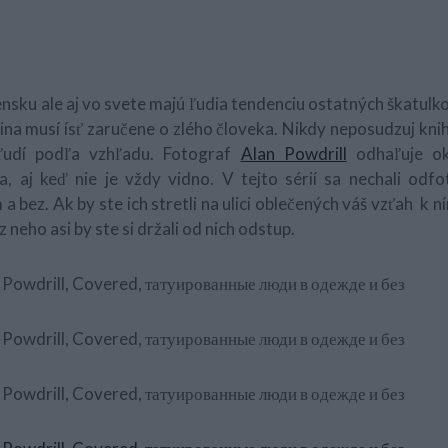
ensku ale aj vo svete majú ľudia tendenciu ostatných škatulk
ina musí ísť zaručene o zlého človeka. Nikdy neposudzuj kni
ľudí podľa vzhľadu. Fotograf
Alan Powdrill
odhaľuje ok
a, aj keď nie je vždy vidno. V tejto sérií sa nechali odfot
a bez. Ak by ste ich stretli na ulici oblečených váš vzťah k n
ez neho asi by ste si držali od nich odstup.