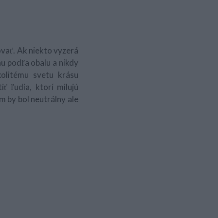
ovať. Ak niekto vyzerá
hu podľa obalu a nikdy
olitému svetu krásu
iť ľudia, ktorí milujú
ím by bol neutrálny ale