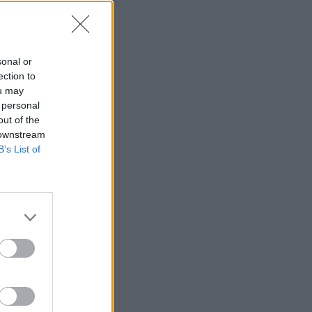
sonal or
ection to
ou may
 personal
out of the
 downstream
B’s List of