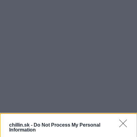
S
ú mnohé veci od ktorých by sa dospelí ľudia
mali od deti učiť. Deti sú úprimné a vždy vám
chillin.sk -
Do Not Process My Personal
Information
povedia pravdu. Teda väčšinou. Dokážu nás