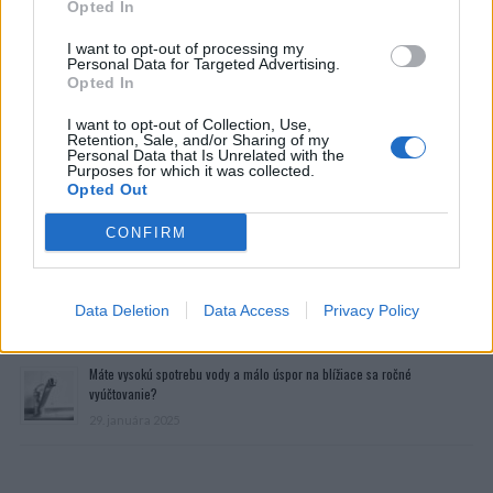
Opted In
I want to opt-out of processing my
Personal Data for Targeted Advertising.
Opted In
I want to opt-out of Collection, Use,
Retention, Sale, and/or Sharing of my
Personal Data that Is Unrelated with the
Purposes for which it was collected.
Opted Out
Prečítajte si aj
CONFIRM
Dôverujte si, rozprávajte sa a užívajte si: 6 tipov, ako mať z intímneho
zblíženia intenzívnejší pôžitok
Data Deletion
Data Access
Privacy Policy
22. septembra 2025
Máte vysokú spotrebu vody a málo úspor na blížiace sa ročné
vyúčtovanie?
29. januára 2025