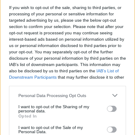
neraz prekvapiť svojimi úprimnými otázkami a
If you wish to opt-out of the sale, sharing to third parties, or
správaním k ostatným. Zároveň nám ukážu, že rozdiel
processing of your personal or sensitive information for
medzi farbou pleti nerobia ako väčšina dospelých.
targeted advertising by us, please use the below opt-out
Nasledujúce video zachytáva nefalšovanú radosť detí,
S
section to confirm your selection. Please note that after your
e
keď zistia, že sa ich kamoš Tyler vracia späť do škôlky,
opt-out request is processed you may continue seeing
a
interest-based ads based on personal information utilized by
keď bol doma chorý. Ich reakcie sú na nezaplatenie a
r
us or personal information disclosed to third parties prior to
hlavne na farbe pleti nezáleží.
c
your opt-out. You may separately opt-out of the further
h
disclosure of your personal information by third parties on the
f
IAB’s list of downstream participants. This information may
o
also be disclosed by us to third parties on the
IAB’s List of
r
Downstream Participants
that may further disclose it to other
:
third parties.
Personal Data Processing Opt Outs
I want to opt-out of the Sharing of my
personal data.
Opted In
I want to opt-out of the Sale of my
Personal Data.