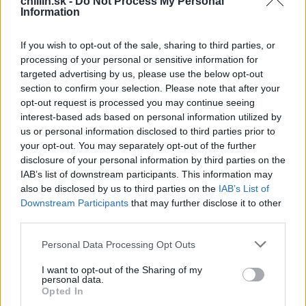
nej sa nemôžem živiť.’ Boh siahol do vody a vytiahol
chillin.sk -
Do Not Process My Personal
Information
zlatú sekeru. ‘Je to tvoja sekera?’ opýtal sa. ‘Nie, nie je’,
odpovedal muž. Boh z rieky vytiahol striebornú
If you wish to opt-out of the sale, sharing to third parties, or
sekeru: ‘Je to ona?’ ‘Nie’, znela drevorubačova
processing of your personal or sensitive information for
odpoveď.
targeted advertising by us, please use the below opt-out
S
section to confirm your selection. Please note that after your
e
Tretíkrát siahol Boh do vody a tentokrát mužovi
opt-out request is processed you may continue seeing
a
ponúkol železnú sekeru. ‘Áno, to je moja sekera,’
interest-based ads based on personal information utilized by
r
us or personal information disclosed to third parties prior to
zaradoval sa drevorubač. Boha potešilo, že je tak
c
your opt-out. You may separately opt-out of the further
h
čestný a poctivý, preto mu daroval všetky tri sekery. Po
disclosure of your personal information by third parties on the
f
čase sa muž prechádzal so svojou ženou na rovnakom
IAB’s list of downstream participants. This information may
o
mieste. Náhoda chcela, že jeho žena sa šmykla, spadla
also be disclosed by us to third parties on the
IAB’s List of
r
do vody a utopila sa. Drevorubač začal plakať. ‘Prečo
Downstream Participants
that may further disclose it to other
:
third parties.
plačeš?’, zjavil sa pred ním Boh. ‘Ó, Pane, moja žena
spadla do rieky a utopila sa.’
Personal Data Processing Opt Outs
I want to opt-out of the Sharing of my
personal data.
Boh vošiel do vody a keď sa vrátil, vedľa neho stála
Opted In
Jennifer Lopez. ‘Je to tvoja žena?’, opýtal sa Boh. ‘Áno,