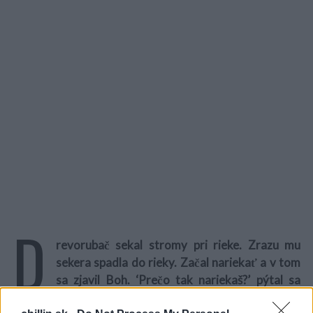
D
revorubač sekal stromy pri rieke. Zrazu mu
sekera spadla do rieky. Začal nariekať a v tom
sa zjavil Boh. ‘Prečo tak nariekaš?’ pýtal sa
ho. ‘Ach, Pane, spadla mi do rieky sekera. Bez