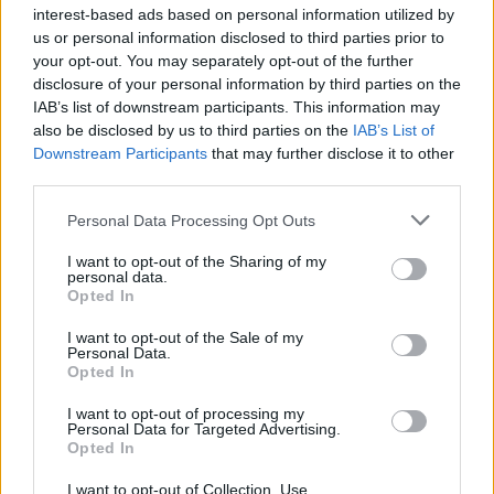
interest-based ads based on personal information utilized by
h
us or personal information disclosed to third parties prior to
f
o
your opt-out. You may separately opt-out of the further
“Okolo seba vidím, ako moji priatelia investujú do
r
disclosure of your personal information by third parties on the
:
IAB’s list of downstream participants. This information may
domov 400 000 dolárov a zadlžujú sa na 35 rokov. To je
also be disclosed by us to third parties on the
IAB’s List of
nezmysel. Všetky nákladné domy a veci, ktoré
Downstream Participants
that may further disclose it to other
hromadíme, totiž vôbec nepotrebujeme, “povedal
third parties.
Dupuis.
Personal Data Processing Opt Outs
Začal z neho budovať dom
I want to opt-out of the Sharing of my
Podľa odhadov vyšla samotná stavba na 20 000
personal data.
Opted In
dolárov (cca 500 000 Sk), pričom ďalších 30 000
dolárov (cca 750 000 Sk) Dupuis investoval do
I want to opt-out of the Sale of my
solárneho a vykurovacieho systému. Celkové náklady
Personal Data.
Opted In
za dom neprekročili hranicu 50 000 dolárov (cca 1 250
000 Sk). Dupuis postavil rodinný dom z troch
I want to opt-out of processing my
Personal Data for Targeted Advertising.
kontajnerov a nezabudol ani na rôzne vychytávky.
Opted In
I want to opt-out of Collection, Use,