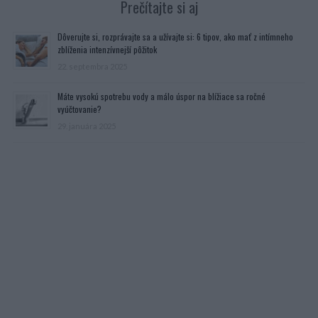
Prečítajte si aj
Dôverujte si, rozprávajte sa a užívajte si: 6 tipov, ako mať z intímneho
zblíženia intenzívnejší pôžitok
22. septembra 2025
Máte vysokú spotrebu vody a málo úspor na blížiace sa ročné
vyúčtovanie?
29. januára 2025