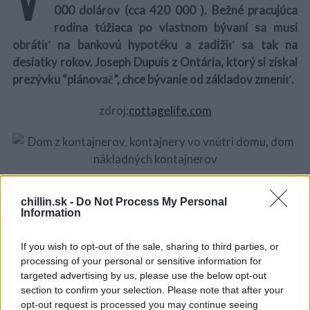
000 dolárov (cca 420 000 ). Bežné pracujúca
rodina túžiaca po vlastnom bývaní sa musí
obrátiť na bankovú hypotéku a zadĺžiť sa tak na
desiatky rokov. Joseph Dupuis z Ontária, ktorý si získal
prezývku “plánovač”, chce bývanie od základov zmeniť.
zdroj:
cottagelife.com
Jeho hlavným cieľom je pomáhať ľuďom, ktorí túžia po
chillin.sk -
Do Not Process My Personal
vlastnom bývaní, aby sa nemuseli zaviazať bankám na
Information
dlhé roky. Nedávno vybudoval dom z troch
prepravných kontajnerov a na inzertnom portáli ho
If you wish to opt-out of the sale, sharing to third parties, or
S
predával za 58 000 dolárov (52 000 eur). Kontajner ho
processing of your personal or sensitive information for
e
targeted advertising by us, please use the below opt-out
vyšiel na 17000 eur
a
section to confirm your selection. Please note that after your
r
opt-out request is processed you may continue seeing
c