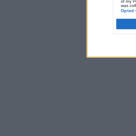
of my P
was col
Opted 
Dôverujte si, rozpráv
22. septembra 2025
Máte vysokú spotreb
29. januára 2025