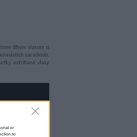
rémne dlhým vlasom si
edemnástich narodenín,
šetky ostrihané vlasy
sonal or
ection to