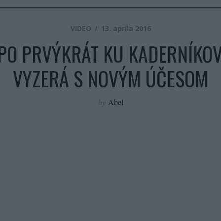
VIDEO
13. apríla 2016
 PO PRVÝKRÁT KU KADERNÍKOVI
VYZERÁ S NOVÝM ÚČESOM
by
Abel