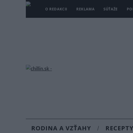
O REDAKCII
REKLAMA
SÚŤAŽE
PO
RODINA A VZŤAHY
RECEPT