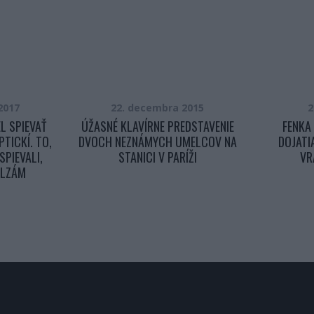
2017
22. decembra 2015
2
EL SPIEVAŤ
ÚŽASNÉ KLAVÍRNE PREDSTAVENIE
FENKA
PTICKÍ. TO,
DVOCH NEZNÁMYCH UMELCOV NA
DOJATIA
SPIEVALI,
STANICI V PARÍŽI
VR
SLZÁM