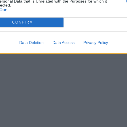
Prečítajte si aj
ersonal Data that Is Unrelated with the Purposes for which it
lected.
Out
ajte sa a užívajte si: 6 tipov, ako mať z intímneho zblíženia intenzívnejší pôžitok
CONFIRM
u vody a málo úspor na blížiace sa ročné vyúčtovanie?
Data Deletion
Data Access
Privacy Policy