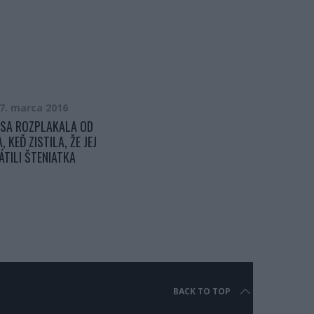
7. marca 2016
9. februára 2017
 SA ROZPLAKALA OD
NA VÝCHODE SLOVENSKA NARAZILA
, KEĎ ZISTILA, ŽE JEJ
OPITÁ MATKA DO OPITEJ DCÉRY V
ÁTILI ŠTENIATKA
AUTE. TO ČO ZAČALI ROZPRÁVAŤ
OBIDVE DO KAMERY BY
NEVYMYSLEL ANI REŽISÉR
BACK TO TOP