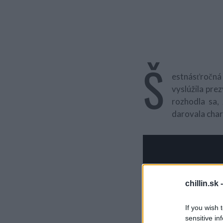
Š
estnásťročná 
vyslúžila pre
rozhodla sa,
darovala char
chillin.sk 
If you wish 
sensitive in