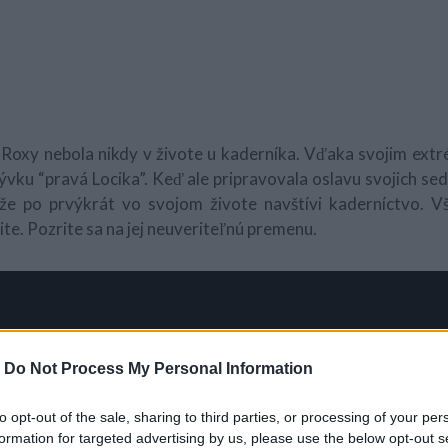
Roxy nebola nikdy v živote u kaderníka. Vďaka svojim ext
zývku “pravá Locika”. Keď ale pripravovala oslavu svojich s
 že po prvýkrát vo svojom živote navštívi kaderníctvo. V
ite. Pozrite sa na jej neuveriteľnú premenu.
-
Do Not Process My Personal Information
to opt-out of the sale, sharing to third parties, or processing of your per
formation for targeted advertising by us, please use the below opt-out s