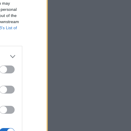
ou may
 personal
out of the
 downstream
B’s List of