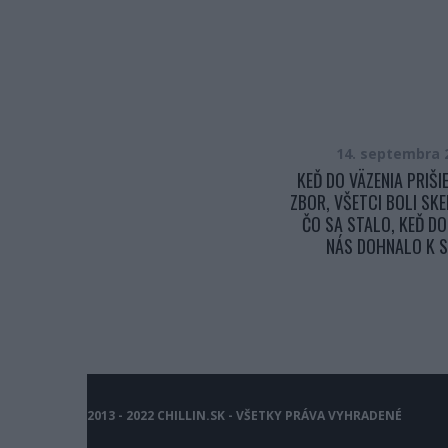
9. júla 2016
14. septembra 
RODIČIA POČULI VEČER Z IZBY
KEĎ DO VÄZENIA PRIŠI
SVOJEJ DCÉRY NEUSTÁLE
ZBOR, VŠETCI BOLI SKE
ROZPRÁVANIE, TAK JEJ DALI DO IZBY
ČO SA STALO, KEĎ DO
KAMERU, ABY ZISTILI…
NÁS DOHNALO K 
2013 - 2022 CHILLIN.SK - VŠETKY PRÁVA VYHRADENÉ