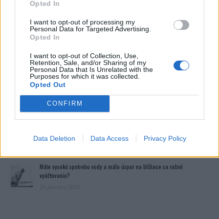
Opted In
I want to opt-out of processing my
Personal Data for Targeted Advertising.
Opted In
I want to opt-out of Collection, Use,
Retention, Sale, and/or Sharing of my
Personal Data that Is Unrelated with the
Purposes for which it was collected.
Opted Out
Prečítajte si aj
CONFIRM
Dôverujte si, rozprávajte sa a užívajte si: 6 tipov, ako mať z intímneho
zblíženia intenzívnejší pôžitok
Data Deletion
Data Access
Privacy Policy
22. septembra 2025
Máte vysokú spotrebu vody a málo úspor na blížiace sa ročné
vyúčtovanie?
29. januára 2025