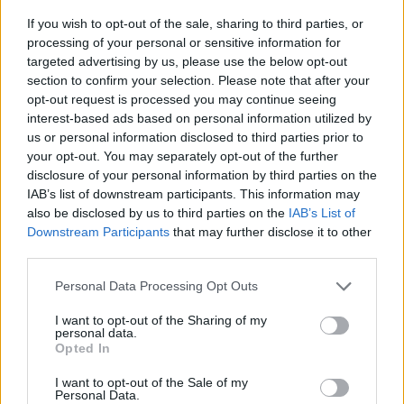
má na túto činnosť obrovské vlohy.
If you wish to opt-out of the sale, sharing to third parties, or
processing of your personal or sensitive information for
Za tak krátku dobu sa už stihla objaviť vo svetovo
targeted advertising by us, please use the below opt-out
preslávenej show Ellen DeGeneres, kde predviedla
S
section to confirm your selection. Please note that after your
e
naozaj veľkolepé vystúpenie. Pozrite sa na to sami, tu
opt-out request is processed you may continue seeing
a
interest-based ads based on personal information utilized by
talent spolu s roztomilosťou prekonávajú všetky známe
r
us or personal information disclosed to third parties prior to
hranice! :)
c
your opt-out. You may separately opt-out of the further
h
disclosure of your personal information by third parties on the
f
IAB’s list of downstream participants. This information may
o
also be disclosed by us to third parties on the
IAB’s List of
r
Downstream Participants
that may further disclose it to other
:
third parties.
Personal Data Processing Opt Outs
I want to opt-out of the Sharing of my
personal data.
Opted In
I want to opt-out of the Sale of my
Personal Data.