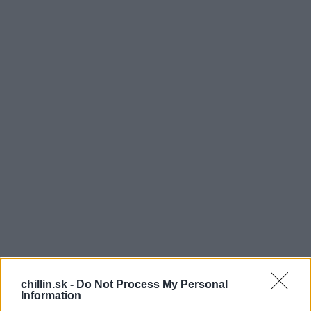
M
chillin.sk -
Do Not Process My Personal
alé dievčatko sa gymnastike venuje iba pol
Information
roka, ale hneď pri prvých hodinách ukázala, že