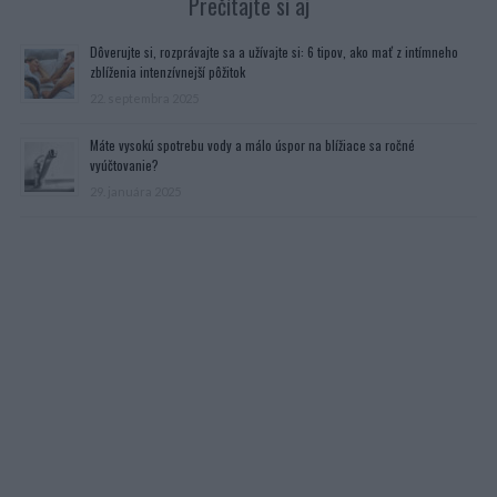
Prečítajte si aj
Dôverujte si, rozprávajte sa a užívajte si: 6 tipov, ako mať z intímneho
zblíženia intenzívnejší pôžitok
22. septembra 2025
Máte vysokú spotrebu vody a málo úspor na blížiace sa ročné
vyúčtovanie?
29. januára 2025