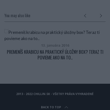
You may also like
ŽE
EŤ
13. januára 2016
PREMENÍŠ KRABICU NA PRAKTICKÝ ÚLOŽNY BOX? TERAZ TI
POVIEME AKO NA TO..
2013 - 2022 CHILLIN.SK - VŠETKY PRÁVA VYHRADENÉ
BACK TO TOP