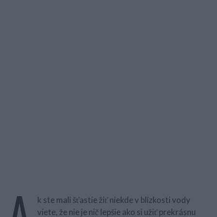
A
k ste mali šťastie žiť niekde v blízkosti vody
viete, že nie je nič lepšie ako si užiť prekrásnu