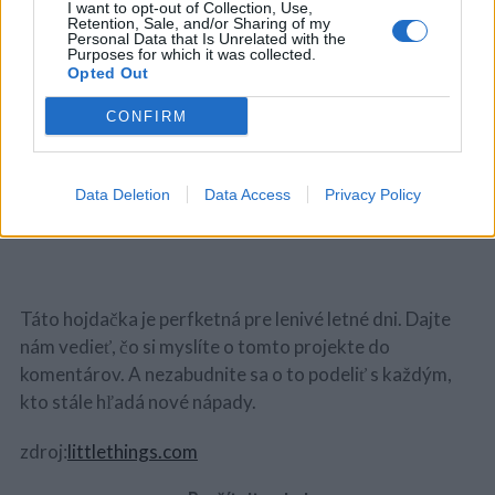
I want to opt-out of Collection, Use,
Retention, Sale, and/or Sharing of my
Personal Data that Is Unrelated with the
Purposes for which it was collected.
Opted Out
CONFIRM
Potom sa rozhodnete do akej výšky chcete mať vašu
hojdačku.
Data Deletion
Data Access
Privacy Policy
Táto hojdačka je perfketná pre lenivé letné dni. Dajte
nám vedieť, čo si myslíte o tomto projekte do
komentárov. A nezabudnite sa o to podeliť s každým,
kto stále hľadá nové nápady.
zdroj:
littlethings.com