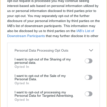
Pokrútené a popraskané drevo nebude dobre fungovať
opt-out request is processed you may continue seeing
c
a poskytovať stabilitu.
interest-based ads based on personal information utilized by
h
f
us or personal information disclosed to third parties prior to
o
your opt-out. You may separately opt-out of the further
r
disclosure of your personal information by third parties on the
:
IAB’s list of downstream participants. This information may
Prvým krokom je vybudovať opierku na chrbát. Táto
also be disclosed by us to third parties on the
IAB’s List of
časť je trochu zložitejšia pretože ju musíte správne
Downstream Participants
that may further disclose it to other
umiestniť a správne rekonštruovať.
third parties.
Personal Data Processing Opt Outs
I want to opt-out of the Sharing of my
personal data.
Opted In
Ďalej ju musíte upevniť skrutkami. Nakoniec budete
I want to opt-out of the Sale of my
potrebovať lano cez ktoré ho cez tieto diery zavesíte
Personal Data.
Opted In
na strom.
I want to opt-out of processing my
Personal Data for Targeted Advertising.
Opted In
Potom si už vyberiete farbu akú chcete.