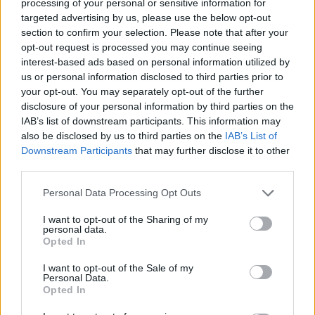
processing of your personal or sensitive information for
presunutá na ten deň ráno v 9.30hod. Keďže
targeted advertising by us, please use the below opt-out
cesta tam trvá 35 minút, naozaj som nemala moc času
section to confirm your selection. Please note that after your
S
nazvyš.
opt-out request is processed you may continue seeing
e
Ako väčšina žien v týchto prípadoch, aj ja si veľmi
interest-based ads based on personal information utilized by
a
potrpím na hygienu pri takýchto návštevách, ale bolo
us or personal information disclosed to third parties prior to
r
c
your opt-out. You may separately opt-out of the further
jasné, že dnes ráno nebudem mať šancu. Rýchlo som
h
disclosure of your personal information by third parties on the
vbehla do kúpeľne, strhla pyžamo zo seba, namočila
f
IAB’s list of downstream participants. This information may
uterák, čo ležal vedľa umývadla, umyla som sa ním tam
o
also be disclosed by us to third parties on the
IAB’s List of
dole, aby som bola tak nejako prezentovateľná, hodila
r
Downstream Participants
that may further disclose it to other
:
uterák do špinavého prádla, hodila niečo na seba a
third parties.
utekala k autu.
Personal Data Processing Opt Outs
V čakárni som bola len pár minút, keď ma zavolali
dovnútra. Ako to už býva, vyhupla som na stôl, otočila
I want to opt-out of the Sharing of my
personal data.
tvár na druhu stranu miestnosti a predstierala, že som
Opted In
niekde inde. Preto ma trochu prekvapilo, keď
I want to opt-out of the Sale of my
gynekológ predniesol: “Dnes sme si dali na sebe extra
Personal Data.
záležať, že áno?” Neodpovedala som.
Opted In
Zvyšok dňa prebehol ako vždy.