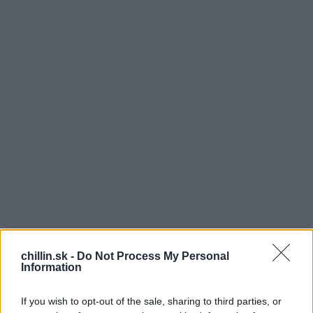
B
chillin.sk -
Do Not Process My Personal
ola som objednaná ku gynekológovi na
Information
prehliadku.
Nečakane sestrička volala, že som bola
If you wish to opt-out of the sale, sharing to third parties, or