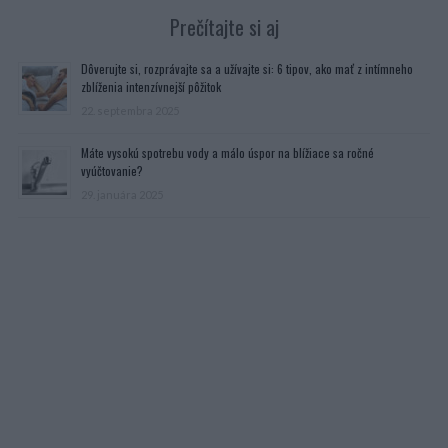
Prečítajte si aj
Dôverujte si, rozprávajte sa a užívajte si: 6 tipov, ako mať z intímneho
zblíženia intenzívnejší pôžitok
22. septembra 2025
Máte vysokú spotrebu vody a málo úspor na blížiace sa ročné
vyúčtovanie?
29. januára 2025