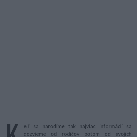
K
eď sa narodíme tak najviac informácií sa
dozvieme od rodičov potom od svojich