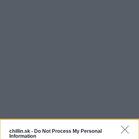
K
eď sú muži sami doma, nemusí to vždy končiť
chillin.sk -
Do Not Process My Personal
zrovna najpríjemnejšie. Občas si snažia
Information