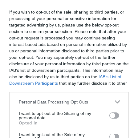
maximálne uľahčiť svoje chvíľky a
zodpovednosť ide niekedy bokom. Táto žena si
If you wish to opt-out of the sale, sharing to third parties, or
processing of your personal or sensitive information for
preto povedala, že zistí, čo vlastne robí jej muž, keď ho
targeted advertising by us, please use the below opt-out
nechá ich drobcom doma samotného …
S
section to confirm your selection. Please note that after your
e
opt-out request is processed you may continue seeing
Ku koncu videa môžete vidieť, že na kameru asi prišiel,
a
interest-based ads based on personal information utilized by
r
takže veľmi dobre schovaná nebola. Každopádne sa
us or personal information disclosed to third parties prior to
c
pozrite, ako to prebiehalo, toto jej muselo neskutočne
your opt-out. You may separately opt-out of the further
h
potešiť,
disclosure of your personal information by third parties on the
f
IAB’s list of downstream participants. This information may
o
also be disclosed by us to third parties on the
IAB’s List of
r
Downstream Participants
that may further disclose it to other
:
third parties.
Personal Data Processing Opt Outs
I want to opt-out of the Sharing of my
personal data.
Opted In
I want to opt-out of the Sale of my