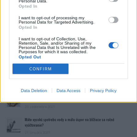
Personal Data.
Opted In
I want to opt-out of processing my
Personal Data for Targeted Advertising.
Opted In
I want to opt-out of Collection, Use,
Retention, Sale, and/or Sharing of my
Personal Data that Is Unrelated with the
Purposes for which it was collected.
Opted Out
CONFIRM
Prečítajte si aj
Data Deletion
Data Access
Privacy Policy
Dôverujte si, rozprávajte sa a užívajte si: 6 tipov, ako mať z intímneho
zblíženia intenzívnejší pôžitok
22. septembra 2025
Máte vysokú spotrebu vody a málo úspor na blížiace sa ročné
vyúčtovanie?
29. januára 2025