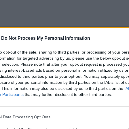
-
Do Not Process My Personal Information
má doma ozajstnú citlivku. Pozrite sa, ako tento malý chlap
oto je naozaj zlatá chvíľka…
to opt-out of the sale, sharing to third parties, or processing of your per
formation for targeted advertising by us, please use the below opt-out s
r selection. Please note that after your opt-out request is processed y
ernete obrovským hitom. Toto video už video viac ako
39 mili
eing interest-based ads based on personal information utilized by us or
i, že niečo takto nádherné by si zaslúžilo aj viac, no nie?
disclosed to third parties prior to your opt-out. You may separately opt-
losure of your personal information by third parties on the IAB’s list of
. This information may also be disclosed by us to third parties on the
IA
píšte nám do komentárov a nezabudnite video zdieľať spolu 
Participants
that may further disclose it to other third parties.
e.com/watch?v=nIsCs9_-LP8
l Data Processing Opt Outs