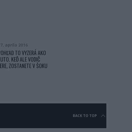
7. apríla 2016
6. marca 2017
POHĽAD TO VYZERÁ AKO
OKOLOIDÚCI SA ZASTAVILI, ABY
UTO. KEĎ ALE VODIČ
VIDELI, AKO MALÉ DIEVČA HRÁ NA
ERE, ZOSTANETE V ŠOKU
KLAVÍR … JEJ TALENT BERIE DYCH!
BACK TO TOP