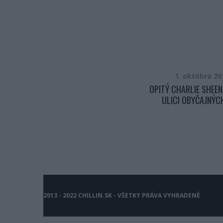
4. augusta 2016
1. októbra 20
ZAČAL DÁVAŤ DOLE NOHAVICE
OPITÝ CHARLIE SHEEN
OPITEJ ŽENE, KTORÁ MU ZASPALA V
ULICI OBYČAJNÝCH
BYTE. NA KONCI VIDEA, ZOSTANETE
V ŠOKU
2013 - 2022 CHILLIN.SK - VŠETKY PRÁVA VYHRADENÉ