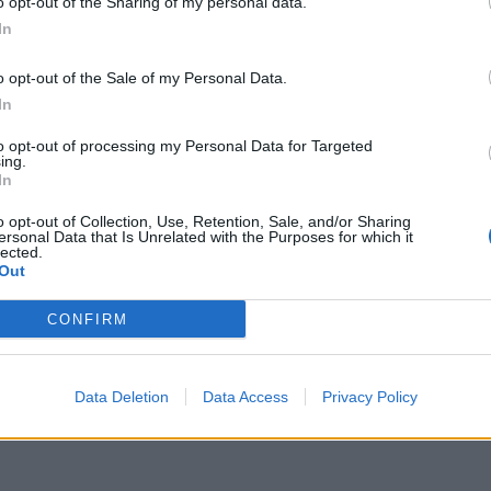
Prečítajte si aj
o opt-out of the Sharing of my personal data.
In
ajte sa a užívajte si: 6 tipov, ako mať z intímneho zblíženia intenzívnejší pôžitok
o opt-out of the Sale of my Personal Data.
In
to opt-out of processing my Personal Data for Targeted
u vody a málo úspor na blížiace sa ročné vyúčtovanie?
ing.
In
o opt-out of Collection, Use, Retention, Sale, and/or Sharing
ersonal Data that Is Unrelated with the Purposes for which it
lected.
Out
CONFIRM
Data Deletion
Data Access
Privacy Policy