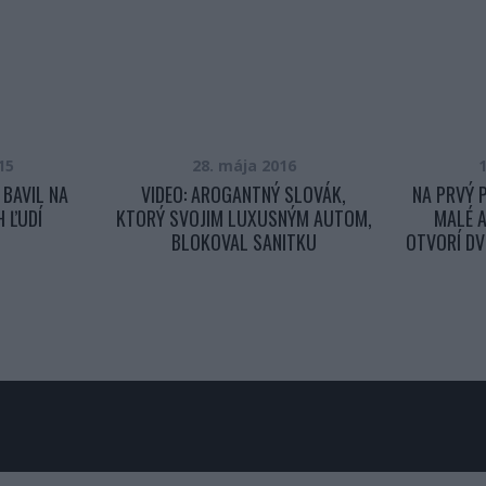
15
28. mája 2016
1
 BAVIL NA
VIDEO: AROGANTNÝ SLOVÁK,
NA PRVÝ 
 ĽUDÍ
KTORÝ SVOJIM LUXUSNÝM AUTOM,
MALÉ A
BLOKOVAL SANITKU
OTVORÍ DV