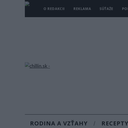
O REDAKCII
REKLAMA
SÚŤAŽE
PO
RODINA A VZŤAHY
RECEPT