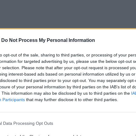
-
Do Not Process My Personal Information
t pochádza priamo z Českej republiky a cieľom bolo ukázať,
to opt-out of the sale, sharing to third parties, or processing of your per
formation for targeted advertising by us, please use the below opt-out s
ému týraniu malého dieťaťa. No, pozrite sa na to sami v nasl
r selection. Please note that after your opt-out request is processed y
 sú nejaké slová zbytočná.
eing interest-based ads based on personal information utilized by us or
disclosed to third parties prior to your opt-out. You may separately opt-
 keď sa pozeráte na tento klip? Radi by sme to od vás počuli,
losure of your personal information by third parties on the IAB’s list of
. This information may also be disclosed by us to third parties on the
IA
 Ak vás tento článok zaujal, nezabudnite ho zdieľať so svojim
Participants
that may further disclose it to other third parties.
e.com/watch?v=f8Fg5S0ixR4
l Data Processing Opt Outs