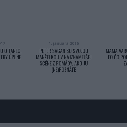
017
1. januára 2016
U O TANEC,
PETER SAGAN SO SVOJOU
MAMA VARU
ETKY ÚPLNE
MANŽELKOU V NAJZNÁMEJŠEJ
TO ČO POP
SCÉNE Z POMÁDY, AKO JU
Z
(NE)POZNÁTE