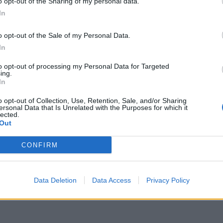
Prečítajte si aj
o opt-out of the Sharing of my personal data.
In
ajte sa a užívajte si: 6 tipov, ako mať z intímneho zblíženia intenzívnejší pôžitok
o opt-out of the Sale of my Personal Data.
In
to opt-out of processing my Personal Data for Targeted
u vody a málo úspor na blížiace sa ročné vyúčtovanie?
ing.
In
o opt-out of Collection, Use, Retention, Sale, and/or Sharing
ersonal Data that Is Unrelated with the Purposes for which it
lected.
Out
CONFIRM
Data Deletion
Data Access
Privacy Policy