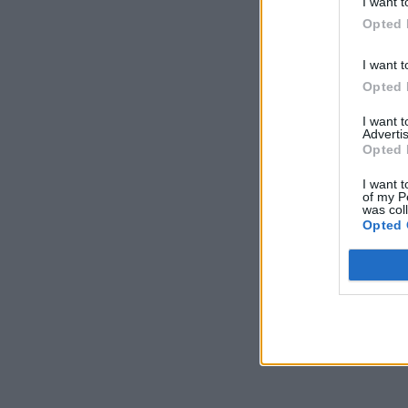
I want t
Opted 
Dôverujte si, rozpráv
I want t
22. septembra 2025
Opted 
I want 
Máte vysokú spotreb
Advertis
Opted 
29. januára 2025
I want t
of my P
was col
Opted 