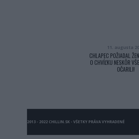
8. júna 2015
11. augusta 2
SLOVENSKÝ POLICAJT KOPOL DO
CHLAPEC POŽIADAL ŽEN
VODIČOVHO AUTA NA DIAĽNICI.
O CHVÍĽKU NESKÔR VŠ
PREČO TO UROBIL?!
OČARILI!
2013 - 2022 CHILLIN.SK - VŠETKY PRÁVA VYHRADENÉ