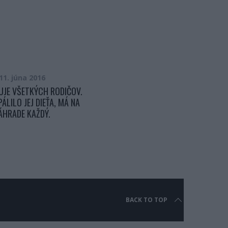
11. júna 2016
4. októbra 2015
JE VŠETKÝCH RODIČOV.
MALÝ CHLAPEC UVIDEL NA
ÁLILO JEJ DIEŤA, MÁ NA
HOKEJOVOM ZÁPASE CHORÉ
ÁHRADE KAŽDÝ.
DIEVČATKO. TO ČO PRE ŇU UROBIL
DOJALO CELÝ SVET
BACK TO TOP