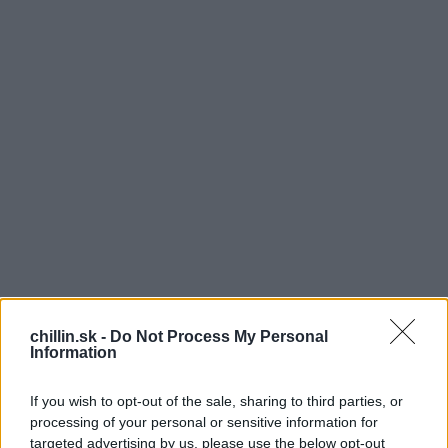
chillin.sk -
Do Not Process My Personal
Information
Kamarát mu povie: “Neblbni, Američania už na to majú
počítač, práve ho testujú u nás v lekárni. Je to
If you wish to opt-out of the sale, sharing to third parties, or
processing of your personal or sensitive information for
lacnejšie ako doktor a je potrebné len doniesť vzorku
targeted advertising by us, please use the below opt-out