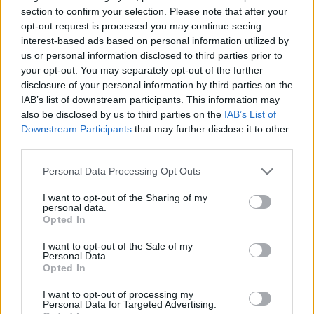
moču. Chlap si povie, že nemá čo stratiť, donesie do
section to confirm your selection. Please note that after your
S
lekárne vzorku moču, hodí ju do počítača. Ozve sa
opt-out request is processed you may continue seeing
e
bzukot, hrkot a cinknutie, vyjde kúsok papiera, na
interest-based ads based on personal information utilized by
a
ktorom stojí: „Máte tenisový lakeť. Namáčajte si ho v
us or personal information disclosed to third parties prior to
r
your opt-out. You may separately opt-out of the further
horúcej vode. Kĺb nenamáhajte. Zlepší sa to do dvoch
c
disclosure of your personal information by third parties on the
h
týždňov.“
IAB’s list of downstream participants. This information may
f
also be disclosed by us to third parties on the
IAB’s List of
o
Chlapík je spokojný, ale hneď si hovorí, či by sa ten
Downstream Participants
that may further disclose it to other
r
počítač nedal oklamať. Rozhodne sa, že to skúsi. Doma
:
third parties.
naleje do skúmavky vodu z vodovodu, pridá sliny od
Personal Data Processing Opt Outs
psa, moč od dcéry a od manželky a po chvíli
onanovania aj vzorku ejakulátu. Všetko zmieša, donesie
I want to opt-out of the Sharing of my
personal data.
do lekárne, vzorku hodí do počítača, odkiaľ sa ozve
Opted In
bzukot, hrkot a cinknutie, vyjde kúsok papiera a na
ňom je napísané:
I want to opt-out of the Sale of my
Personal Data.
Opted In
„Voda vo vašej domácnosti je príliš tvrdá, pridávajte do
nej sódu. Váš pes má blchy, umyte ho so šampónom
I want to opt-out of processing my
Personal Data for Targeted Advertising.