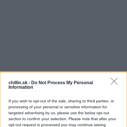
chillin.sk -
Do Not Process My Personal
Information
If you wish to opt-out of the sale, sharing to third parties, or
processing of your personal or sensitive information for
targeted advertising by us, please use the below opt-out
section to confirm your selection. Please note that after your
S
opt-out request is processed you may continue seeing
už na videu je nevlastný otec malého,