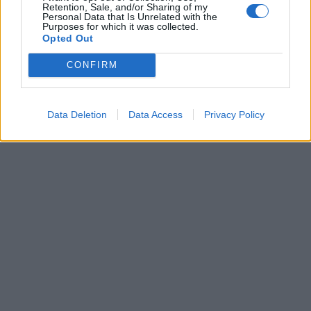
Prečítajte si aj
Retention, Sale, and/or Sharing of my
Personal Data that Is Unrelated with the
Purposes for which it was collected.
Dôverujte si, rozprávajte sa a užívajte si: 6 tipov, ako mať z intímneho
Opted Out
zblíženia intenzívnejší pôžitok
22. septembra 2025
CONFIRM
Máte vysokú spotrebu vody a málo úspor na blížiace sa ročné
vyúčtovanie?
Data Deletion
Data Access
Privacy Policy
29. januára 2025