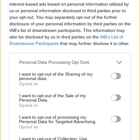
M
e
interest-based ads based on personal information utilized by
trojročného dievčatka, s ktorou mal ísť do
a
us or personal information disclosed to third parties prior to
hotelového bazéna, keď mamička odpočívala
r
your opt-out. You may separately opt-out of the further
c
na izbe. Lenže namiesto toho, aby s ňou
disclosure of your personal information by third parties on the
h
strávil pekné popoludnie na dovolenke, urobil jej
IAB’s list of downstream participants. This information may
f
also be disclosed by us to third parties on the
IAB’s List of
namiesto toho posledný deň jej života.
o
Downstream Participants
that may further disclose it to other
r
third parties.
Najskôr ju hodil do bazéna, a aj keď videl, že sa malé
:
dievčatko topí, len chodil okolo a odmietal jej pomôcť.
Personal Data Processing Opt Outs
Potom vliezol za ňou a začal jej držať hlavu pod vodou.
I want to opt-out of the Sharing of my
Krátko po skončení videa, ktoré uvidíte nižšie, malá
personal data.
umrela. Muž dostal za tento hrozný čin 40 rokov
Opted In
väzenia …
I want to opt-out of the Sale of my
Personal Data.
Varujeme, že v nasledujúcom videu sú zábery, ktoré
Opted In
môže niekto konštatuje ako nevhodné!
I want to opt-out of processing my
Personal Data for Targeted Advertising.
https://www.youtube.com/watch?v=CoBYewQrIAU
Opted In
I want to opt-out of Collection, Use,