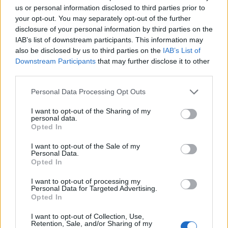
:
nožičku , keď sa zase ukázala. Jemne som za ňu
us or personal information disclosed to third parties prior to
your opt-out. You may separately opt-out of the further
potiahol. Zmizla. Skúsil som to ešte niekoľkokrát s
disclosure of your personal information by third parties on the
rovnakým výsledkom.
IAB’s list of downstream participants. This information may
also be disclosed by us to third parties on the
IAB’s List of
“Mám zavolať pohotovosť?” spýtala sa najstaršia
Downstream Participants
that may further disclose it to other
dcéra. “Možno by sa im to podarilo lepšie ako nám
third parties.
“Vezmeme Ernieho k veterinárovi,” povedal som
Personal Data Processing Opt Outs
smutne. Syn si v aute položil klietku na nohy a išli sme.
I want to opt-out of the Sharing of my
“Dýchaj zhlboka, Ernie, zhlboka dýchaj,” naliehal syn na
personal data.
Opted In
jašteričku. Veterinár si vzal Ernieho do ordinácie a
skúmal malé zvieratko pomocou lupy. “Čo myslíte,
I want to opt-out of the Sale of my
Personal Data.
doktor, cisársky rez?” Navrhoval som znalecky. “Veľmi
Opted In
zaujímavé”, šepkal si pod fúzy.
I want to opt-out of processing my
Personal Data for Targeted Advertising.
“Pán a pani Novákovi , môžem s Vami na chvíľu hovoriť
Opted In
súkromne?” Prehltol som a kývol na syna, aby šiel von
z ordinácie. “Bude Ernie v poriadku?” Spýtala sa
I want to opt-out of Collection, Use,
Retention, Sale, and/or Sharing of my