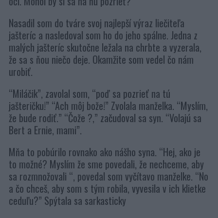
oci. Mohol by si sa na ňu pozrieť?”
Nasadil som do tváre svoj najlepší výraz liečiteľa
jašteríc a nasledoval som ho do jeho spálne. Jedna z
malých jašteríc skutočne ležala na chrbte a vyzerala,
že sa s ňou niečo deje. Okamžite som vedel čo nám
urobiť.
“Miláčik”, zavolal som, “poď sa pozrieť na tú
jašteričku!” “Ach môj bože!” Zvolala manželka. “Myslím,
že bude rodiť.” “Čože ?,” začudoval sa syn. “Volajú sa
Bert a Ernie, mami”.
Mňa to pobúrilo rovnako ako nášho syna. “Hej, ako je
to možné? Myslím že sme povedali, že nechceme, aby
sa rozmnožovali “, povedal som vyčítavo manželke. “No
a čo chceš, aby som s tým robila, vyvesila v ich klietke
ceduľu?” Spýtala sa sarkasticky