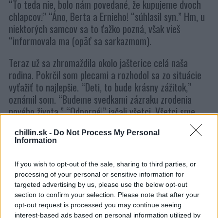
“To teda nie, bolo nám povedané, že kupujeme dvoch
chlapcov!” “Áno, Berta a Ernieho! “súhlasil syn.” Hm, u
niektorých samcov sa to ťažko pozná, však vieš
“informovala ma (opäť sa sarkazmom).
Teraz už sa zhromaždila okolo jašterice celá naša
rodina. Pokrčil som plecami a rozhodol sa zo situácie
vyťažiť to najlepšie. “Deti, to bude krásny zážitok,”
oznámil som. “Budeme svedkami zázraku zrodenia
nového života.” “Odporné!” jačali všetci. Všetci sme
pozerali na pacienta.
chillin.sk -
Do Not Process My Personal
S
Information
Po veľkom úsilí sa objavilo niečo ako malinká nôžka,
e
a
ktorá však za okamih zmizla. “Nerobí moc veľké
r
If you wish to opt-out of the sale, sharing to third parties, or
pokroky,” poznamenal som. “To malé je v zlej polohe”,
c
processing of your personal or sensitive information for
šepla manželka zdesene. “Oco niečo urob!” naliehal
h
targeted advertising by us, please use the below opt-out
syn.
f
section to confirm your selection. Please note that after your
o
opt-out request is processed you may continue seeing
r
“Dobre, dobre.” štítivo som natiahol ruku a chytil
interest-based ads based on personal information utilized by