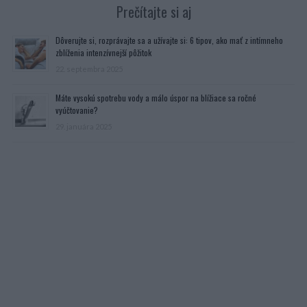
Prečítajte si aj
Dôverujte si, rozprávajte sa a užívajte si: 6 tipov, ako mať z intímneho
zblíženia intenzívnejší pôžitok
22. septembra 2025
Máte vysokú spotrebu vody a málo úspor na blížiace sa ročné
vyúčtovanie?
29. januára 2025