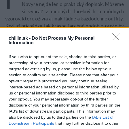
Navyše nejde len o praktický doplnok. Môžeme
si vybrať z mnohých farebných a módnych
vzorov, ktoré oživia aj inak fádne a každodenné outfity.
Keď už prichádza tak krásne farebné obdobie, prečo by
sme sa tiež nemohli pohrať s farbami?
chillin.sk -
Do Not Process My Personal
Information
Stáva sa však, že aj krásny kúsok len tak obmotáme
okolo krku a môže v outfite úplne zaniknúť. Máme pre
If you wish to opt-out of the sale, sharing to third parties, or
vás pripravených až 20 spôsobov, ako sa tomuto
processing of your personal or sensitive information for
S
prešľapu vyhnúť a uviazať vašu nádhernú šatku
targeted advertising by us, please use the below opt-out
e
kreatívne, tak aby vám nikdy nebola zima a ešte ste
section to confirm your selection. Please note that after your
a
opt-out request is processed you may continue seeing
vyzerali in. Stačí len pozorne sledovať priložené video,
r
interest-based ads based on personal information utilized by
kde vám slečna všetko názorne predvedie. Každý
c
us or personal information disclosed to third parties prior to
h
jesenný deň predsa môže vyzerať úplne inak!
your opt-out. You may separately opt-out of the further
f
disclosure of your personal information by third parties on the
o
Aké sú vaše dojmy, keď sa pozeráte na toto video? Radi
IAB’s list of downstream participants. This information may
r
by sme to od vás počuli, tak nám ich napíšte do
also be disclosed by us to third parties on the
IAB’s List of
:
komentárov nižšie. A ak sa vám tento článok páčil,
Downstream Participants
that may further disclose it to other