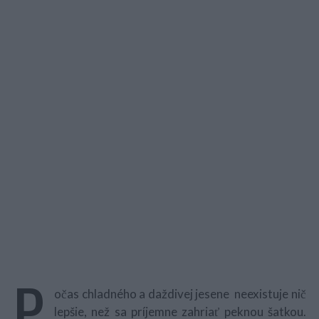
P
očas chladného a daždivej jesene neexistuje nič
lepšie, než sa príjemne zahriať peknou šatkou.