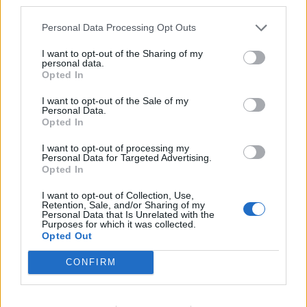
third parties.
nezabudnite stlačiť tlačidlo “To sa mi páči” a
ZDIEĽAJTE to so svojimi priateľmi a príbuznými na
Personal Data Processing Opt Outs
Facebooku!
I want to opt-out of the Sharing of my
personal data.
Opted In
I want to opt-out of the Sale of my
Personal Data.
Opted In
I want to opt-out of processing my
Personal Data for Targeted Advertising.
Opted In
I want to opt-out of Collection, Use,
Retention, Sale, and/or Sharing of my
Personal Data that Is Unrelated with the
Purposes for which it was collected.
Opted Out
CONFIRM