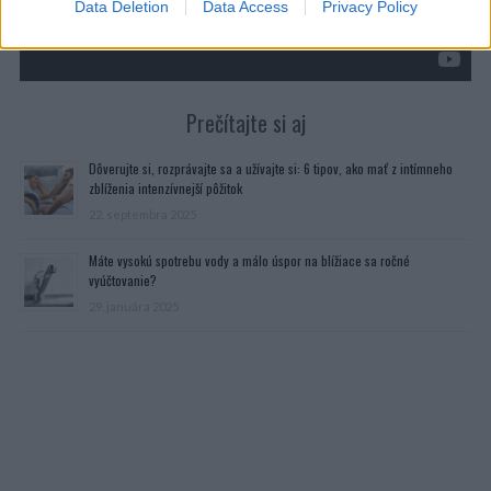
Data Deletion
Data Access
Privacy Policy
Prečítajte si aj
Dôverujte si, rozprávajte sa a užívajte si: 6 tipov, ako mať z intímneho
zblíženia intenzívnejší pôžitok
22. septembra 2025
Máte vysokú spotrebu vody a málo úspor na blížiace sa ročné
vyúčtovanie?
29. januára 2025