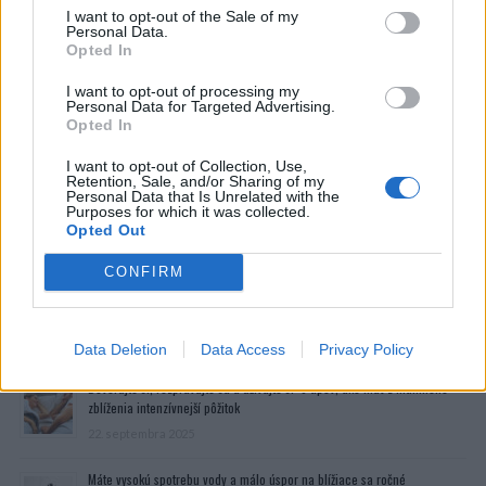
I want to opt-out of the Sale of my
Personal Data.
Opted In
I want to opt-out of processing my
Personal Data for Targeted Advertising.
Opted In
I want to opt-out of Collection, Use,
Retention, Sale, and/or Sharing of my
Personal Data that Is Unrelated with the
Purposes for which it was collected.
Opted Out
CONFIRM
Prečítajte si aj
Data Deletion
Data Access
Privacy Policy
Dôverujte si, rozprávajte sa a užívajte si: 6 tipov, ako mať z intímneho
zblíženia intenzívnejší pôžitok
22. septembra 2025
Máte vysokú spotrebu vody a málo úspor na blížiace sa ročné