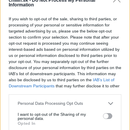
Z
chillin.sk -
Do Not Process My Personal
Information
množstvo. Niekto má rád psy, iný mačky a ďalší
zase koňov. Lenže muž v nasledujúcom videu má
If you wish to opt-out of the sale, sharing to third parties, or
naozaj veľa netradičného kamoša zo zvieracej
processing of your personal or sensitive information for
ríše. Stavíme sa s vami o čo chcete, že ste nič podobné
targeted advertising by us, please use the below opt-out
S
ešte nevideli!
section to confirm your selection. Please note that after your
e
opt-out request is processed you may continue seeing
a
Ak sa vám tento článok páčil, nezabudnite stlačiť
interest-based ads based on personal information utilized by
r
tlačidlo “To sa mi páči” a ZDIEĽAJTE to so svojimi
us or personal information disclosed to third parties prior to
c
your opt-out. You may separately opt-out of the further
priateľmi a príbuznými na Facebooku! :)
h
disclosure of your personal information by third parties on the
f
IAB’s list of downstream participants. This information may
o
also be disclosed by us to third parties on the
IAB’s List of
r
Downstream Participants
that may further disclose it to other
:
third parties.
Personal Data Processing Opt Outs
I want to opt-out of the Sharing of my
personal data.
Opted In