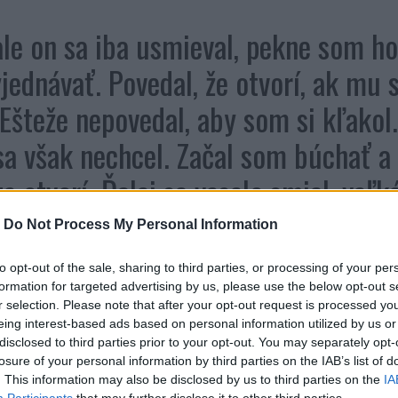
ale on sa iba usmieval, pekne som ho
yjednávať.
Povedal, že otvorí, ak mu 
 Ešteže nepovedal, aby som si kľakol
sa však nechcel. Začal som búchať a
 otvorí. Ďalej sa veselo smial, veľká
 s krátkym rukávom humor prešiel.
-
Do Not Process My Personal Information
to opt-out of the sale, sharing to third parties, or processing of your per
 tresol do dverí a povedal mu, že h
formation for targeted advertising by us, please use the below opt-out s
r selection. Please note that after your opt-out request is processed y
ček sa zľakol Potom povedal, že by m
eing interest-based ads based on personal information utilized by us or
disclosed to third parties prior to your opt-out. You may separately opt-
že dostane na zadok. Toto trvalo dob
losure of your personal information by third parties on the IAB’s list of
. This information may also be disclosed by us to third parties on the
IA