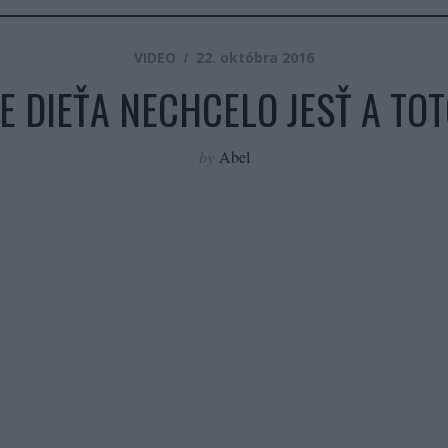
VIDEO
22. októbra 2016
JE DIEŤA NECHCELO JESŤ A TO
by
Abel