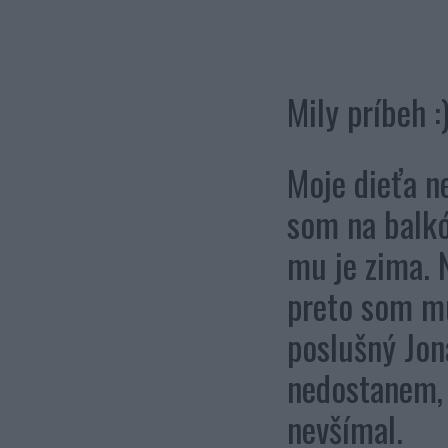
Mily príbeh :
Moje dieťa n
som na balkón
mu je zima. 
preto som mu
poslušný Joná
nedostanem, o
nevšímal.