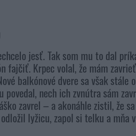
)
echcelo jesť. Tak som mu to dal prík
 fajčiť. Krpec volal, že mám zavrieť
Nové balkónové dvere sa však stále o
 povedal, nech ich zvnútra sám zavr
ško zavrel – a akonáhle zistil, že s
dložil lyžicu, zapol si telku a mňa 