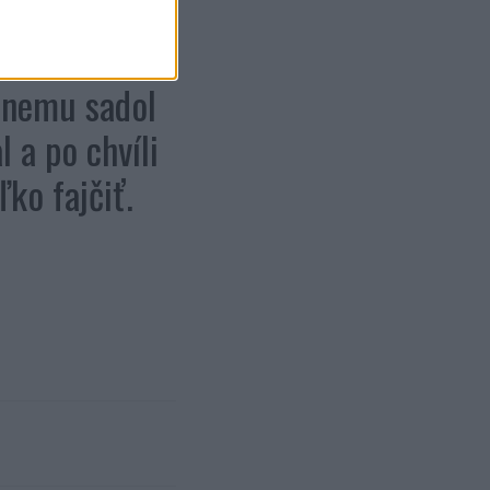
losrdný, tak
il dvere a
k nemu sadol
 a po chvíli
ko fajčiť.