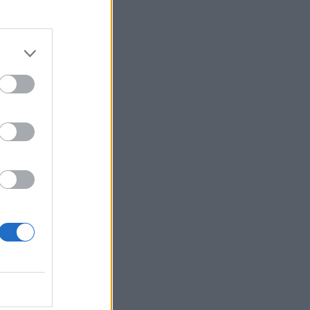
a blázna.
a zmeneným
vedal, že
Nato som
že som Boh a
ci telefónu
oh môžem