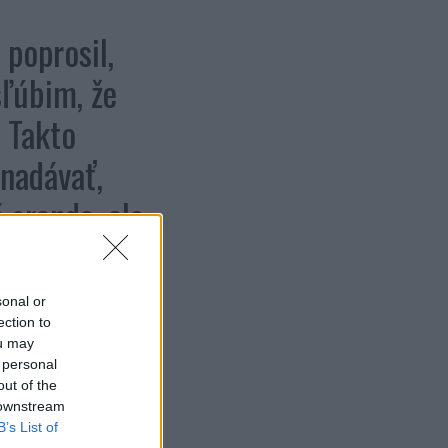
 poprosil,
sľúbim, že
. Takto
 nadávať,
 sranda, ale
sonal or
o zderiem ako
ection to
ou may
i aj otvoril,
 personal
out of the
rých dvadsať
 downstream
B’s List of