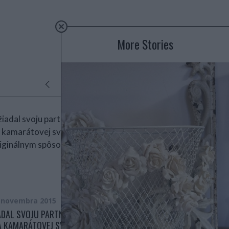
More Stories
. novembra 2015
12. júla 2016
ADAL SVOJU PARTNERKU
V MESIACOCH JEJ UMREL SYN. O
A KAMARÁTOVEJ SVADBE
NEJAKÝ ČAS NESKÔR SA STALO