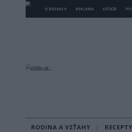
O REDAKCII
REKLAMA
SÚŤAŽE
PO
RODINA A VZŤAHY
RECEPT