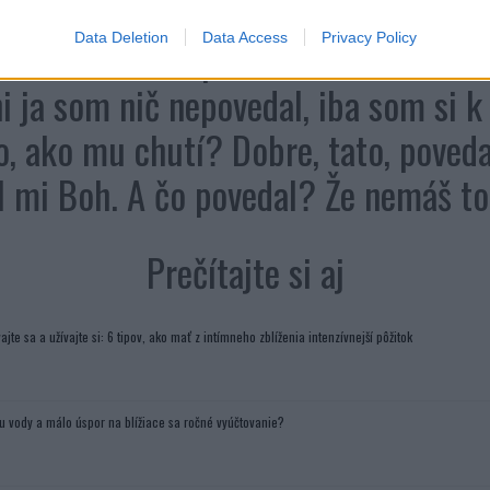
čilo, ale na druhej strane, Boh je mi
Data Deletion
Data Access
Privacy Policy
úbil. Jonáš mi potom bez slova otvor
ni ja som nič nepovedal, iba som si 
o, ako mu chutí? Dobre, tato, povedal
al mi Boh. A čo povedal? Že nemáš toľ
Prečítajte si aj
ajte sa a užívajte si: 6 tipov, ako mať z intímneho zblíženia intenzívnejší pôžitok
u vody a málo úspor na blížiace sa ročné vyúčtovanie?