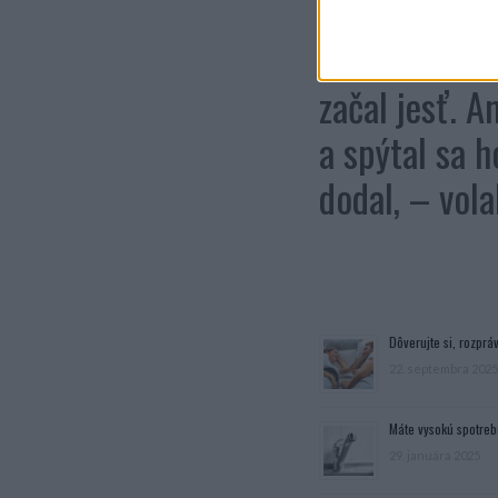
To sa mi nepá
som mu to sľ
začal jesť. A
a spýtal sa h
dodal, – vol
Dôverujte si, rozpráv
22. septembra 2025
Máte vysokú spotreb
29. januára 2025