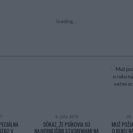
loading...
7
6. júla 2015
25
ŠPECIÁLNA
DÔKAZ, ŽE PSÍKOVIA SÚ
MUŽ POŽI
ÄTKO V
NAJVERNEJŠÍMI STVORENIAMI NA
O RUKU N