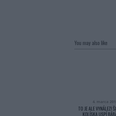
You may also like
21. mája 2016
4. marca 201
KEĎ PRIŠIEL TENTO KRÁSAVEC NA
TO JE ALE VYNÁLEZ! 
PÓDIUM, ŽENY ZAČALI ŠALIEŤ. TO
KOLÍSKA USPÍ BÁB