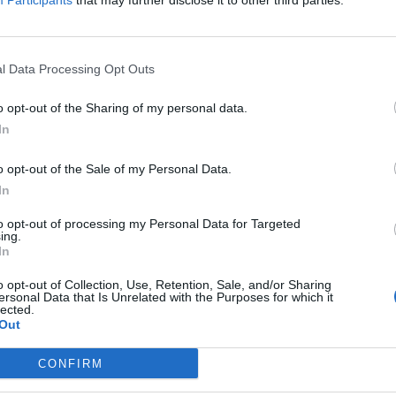
 z domu oproti pozerali na mňa ako n
Participants
that may further disclose it to other third parties.
m mobilom zavolal na pevnú linku 
l Data Processing Opt Outs
telefónu pýtal seba samého. Jonáš po
o opt-out of the Sharing of my personal data.
ísť k telefónu, lebo je na balkóne. 
In
a viem, ako tam svojho otca vymkol.
o opt-out of the Sale of my Personal Data.
In
tal – odkiaľ to viem? Povedal som, 
to opt-out of processing my Personal Data for Targeted
ing.
In
 aj to, že nechce jesť. Na druhom kon
o opt-out of Collection, Use, Retention, Sale, and/or Sharing
ticho, potom sa ma spýtal, či ako B
ersonal Data that Is Unrelated with the Purposes for which it
lected.
Out
 nedostal bitku.
CONFIRM