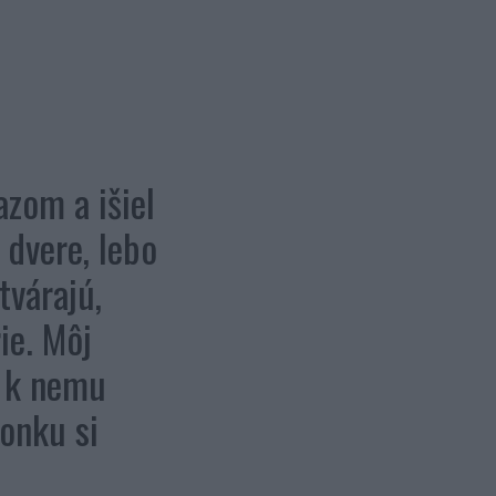
azom a išiel
 dvere, lebo
tvárajú,
ie. Môj
a k nemu
vonku si