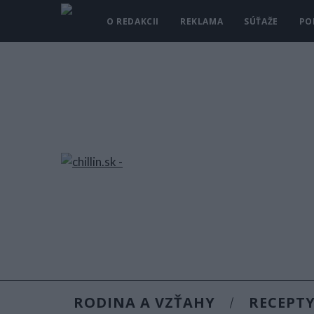
O REDAKCII
REKLAMA
SÚŤAŽE
PO
RODINA A VZŤAHY
RECEPT