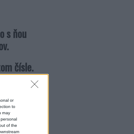
to s ňou
ov.
om čísle.
a, tak sa
sonal or
ection to
ou may
 personal
out of the
ostošesť.
 downstream