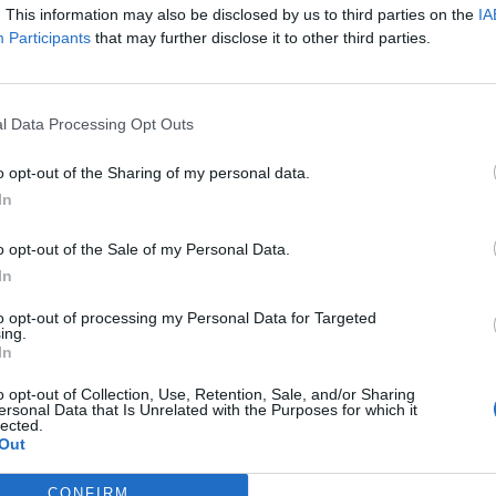
. This information may also be disclosed by us to third parties on the
IA
i po každom čísle robí na stenu čiar
Participants
that may further disclose it to other third parties.
l Data Processing Opt Outs
 začína mať obavy, že Jano to zvládn
o opt-out of the Sharing of my personal data.
len za každé druhé číslo.
In
o opt-out of the Sale of my Personal Data.
niar si to všimne a rozhorčene vykrí
In
to opt-out of processing my Personal Data for Targeted
vádzaš, ideme od začiatku!”
ing.
In
o opt-out of Collection, Use, Retention, Sale, and/or Sharing
Prečítajte si aj
ersonal Data that Is Unrelated with the Purposes for which it
lected.
Out
ajte sa a užívajte si: 6 tipov, ako mať z intímneho zblíženia intenzívnejší pôžitok
CONFIRM