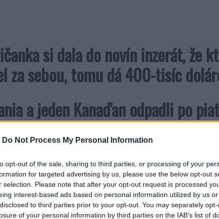
čanka si dala do novín inzerát, že k
el za sebou, tomu dá 400-tisíc dolár
ania a jeden Kanaďan odpadli po piat
žal sedem.
-
Do Not Process My Personal Information
a dopočul Jano z východného Slovensk
to opt-out of the sale, sharing to third parties, or processing of your per
formation for targeted advertising by us, please use the below opt-out s
ycestoval za ňou.
r selection. Please note that after your opt-out request is processed y
eing interest-based ads based on personal information utilized by us or
disclosed to third parties prior to your opt-out. You may separately opt-
ano na ňu skočí ako býk a milujú sa 
losure of your personal information by third parties on the IAB’s list of