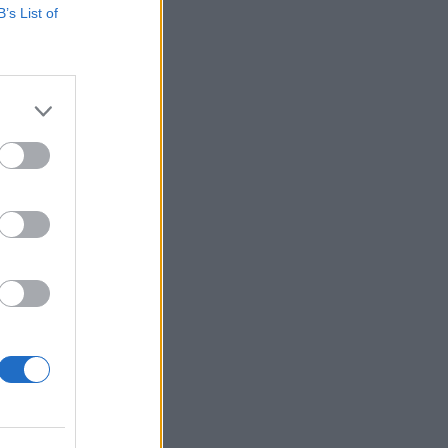
B’s List of
ku, aby sa
e, tak začne
kne: „Tak