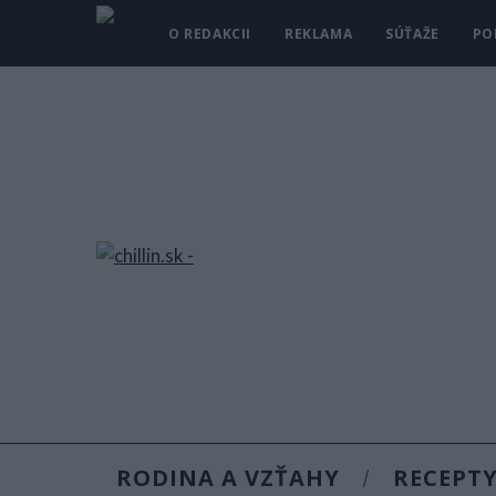
O REDAKCII
REKLAMA
SÚŤAŽE
PO
RODINA A VZŤAHY
RECEPT