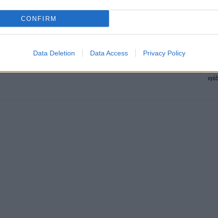
CONFIRM
ajte sa a užívajte si: 6 tipov, ako mať z intímneho zblíženia intenzívnejší pôžitok
Data Deletion
Data Access
Privacy Policy
Máte
úspo
vyúč