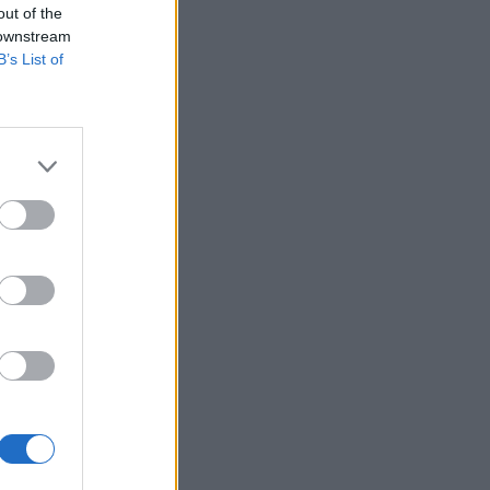
out of the
 downstream
B’s List of