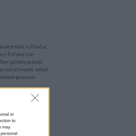
o máme hlas, vzhľad a
vo z Poľska. Len
l byť priamy prenos
 na rozčuľovanie nebol
priamom prenose.
sonal or
ection to
ou may
 personal