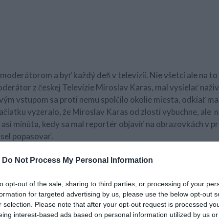
 moderátorom a byť každý deň v televízií. Nie všetci ale na t
oderátor z českej Televízie Miroslav Karas, mal vysielať naži
vým vstupom sa proti nemu spolčilo okolie miesta, odkiaľ ma
 začiatku vyzeralo, že Miroslav Karas od zlosti vybuchne, ale
en asi minúta, kedy sa mal reportér objaviť na obrazovkách v 
usel popasovať.
-
Do Not Process My Personal Information
to opt-out of the sale, sharing to third parties, or processing of your per
formation for targeted advertising by us, please use the below opt-out s
r selection. Please note that after your opt-out request is processed y
eing interest-based ads based on personal information utilized by us or