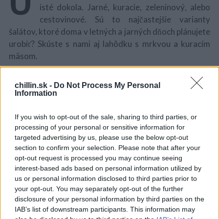
isté dokola. Jarné, kuracie, zeleninový, alebo
cestovinové. Sú to najčastejšie varianty
šalátov, ktoré doma v letných a jarných dňoch plánujete
urobiť? Skúste s nami aj lahôdku s mrkvou a kuracím
mäsom.
Vyskúšajte a uvidíte, že sa k nemu budete radi vracať.
chillin.sk -
Do Not Process My Personal
Information
ingrediencie
If you wish to opt-out of the sale, sharing to third parties, or
– 450 g kuracieho mäsa
processing of your personal or sensitive information for
S
– 3 ks väčšie mrkvy
targeted advertising by us, please use the below opt-out
e
– 3-4 šalátové uhorky
section to confirm your selection. Please note that after your
a
– 60 g tvrdého syra
opt-out request is processed you may continue seeing
r
interest-based ads based on personal information utilized by
c
– Majonéza podľa chuti
h
us or personal information disclosed to third parties prior to
– Soľ, korenie
f
your opt-out. You may separately opt-out of the further
o
disclosure of your personal information by third parties on the
postup
r
IAB’s list of downstream participants. This information may
: