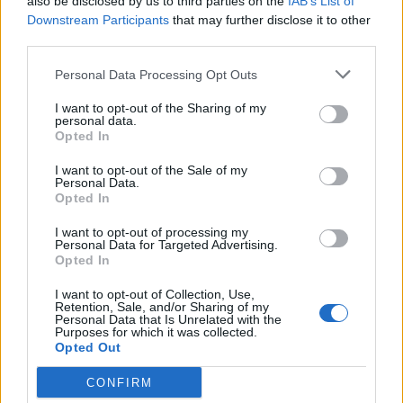
also be disclosed by us to third parties on the
IAB’s List of
1) Uvaríme si kuracie mäso, ktoré sme nakrájali na
Downstream Participants
that may further disclose it to other
kocky. Osolíme, okoreníme. Necháme vychladiť.
third parties.
Personal Data Processing Opt Outs
2) Vajcia si uvaríme na tvrdo, necháme vychladiť a
pokrájame na kocky.
I want to opt-out of the Sharing of my
personal data.
Opted In
3) Mrkvu si nastrúhame na strúhadle na hrubšie kúsky.
I want to opt-out of the Sale of my
4) Uhorky zbavíme šupky a nakrájame na kocky, ale
Personal Data.
Opted In
môžeme tiež nastrúhať. Záleží na Vás.
I want to opt-out of processing my
5) Nastrúhame si tiež tvrdý sýr.Všetko zmiešame v mise
Personal Data for Targeted Advertising.
Opted In
spolu s majonézou.
I want to opt-out of Collection, Use,
Zdieľajte tento jednoduchý recept na báječný šalát s
Retention, Sale, and/or Sharing of my
Personal Data that Is Unrelated with the
kuracím mäsom aj s vašimi priateľmi! Určite si na ňom
Purposes for which it was collected.
Opted Out
tiež pochutnajú!
CONFIRM