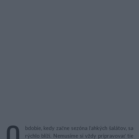
O
bdobie, kedy začne sezóna ľahkých šalátov, sa
rýchlo blíži. Nemusíme si vždy pripravovať tie