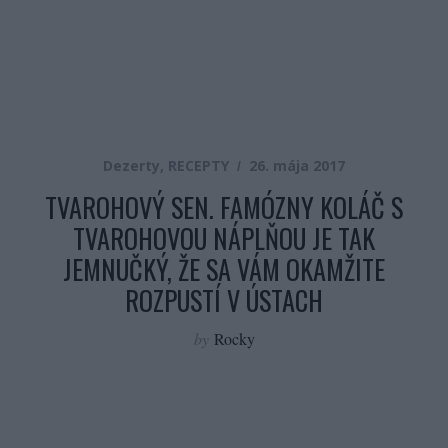
Dezerty
,
RECEPTY
26. mája 2017
TVAROHOVÝ SEN. FAMÓZNY KOLÁČ S
TVAROHOVOU NÁPLŇOU JE TAK
JEMNUČKÝ, ŽE SA VÁM OKAMŽITE
ROZPUSTÍ V ÚSTACH
by
Rocky