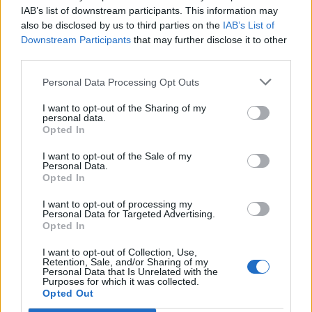
500 g tvarohu
r
IAB’s list of downstream participants. This information may
:
250 g práškového cukru
also be disclosed by us to third parties on the
IAB’s List of
1 vanilkový cukor
Downstream Participants
that may further disclose it to other
third parties.
Kôra z 1 citróna
POSTUP
Personal Data Processing Opt Outs
Žĺtky si vyšľaháme s maslom. Potom k pene pridáme
I want to opt-out of the Sharing of my
personal data.
mlieko, droždie, cukor kryštál, múku a dôkladne
Opted In
premiešame.
I want to opt-out of the Sale of my
Personal Data.
Opted In
Rozdelíme cesto na 2 časti. Plech si vystelieme
I want to opt-out of processing my
Personal Data for Targeted Advertising.
papierom na pečenie a dno zalejeme prvou časťou
Opted In
cesta.
I want to opt-out of Collection, Use,
Z bielkov si vyšľaháme tuhý sneh. Opatrne doň
Retention, Sale, and/or Sharing of my
zašľaháme aj zvyšné ingrediencie.
Personal Data that Is Unrelated with the
Purposes for which it was collected.
Opted Out