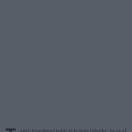
ento tvarohový koláč je krásne ľahučký, že sa až