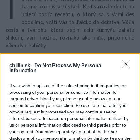
T
takmer rozpúšťa v ústach. Keď sa rozhodnete ho
upiecť podľa receptu, o ktorý sa s Vami des
podelíme, vráti Vás to ďaleko do detstva. Vôňa
cesta a tvarohu, ktorá zaplní celú kuchyňu zaliatu
slnkom, vám možno, rovnako ako mňa, pripomenie
víkendy u babičky.
Poctivá chuť tohto múčnika vo Vás zostane ešte dlho.
chillin.sk -
Do Not Process My Personal
Navyše Vás veľmi poteší, že sa cesto nenecháva vôbec
Information
kysnúť.
If you wish to opt-out of the sale, sharing to third parties, or
INGREDIENCIE
S
processing of your personal or sensitive information for
e
targeted advertising by us, please use the below opt-out
4 vajcia
a
section to confirm your selection. Please note that after your
150 g masla
r
opt-out request is processed you may continue seeing
c
3 g droždia
interest-based ads based on personal information utilized by
h
us or personal information disclosed to third parties prior to
300 g múky
f
your opt-out. You may separately opt-out of the further
100 g kryštálového cukru
o
disclosure of your personal information by third parties on the