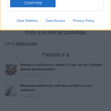
CONFIRM
Potom pečieme v predhriatej rúre. Vyberieme z rúry a
máme hotovo! Dobrú chuť!
Data Deletion
Data Access
Privacy Policy
Zdieľajte tento super recept na aj s vašimi priateľmi!
Určite si na ňom tiež pochutnajú!
zdroj:
kektes.com
Prečítajte si aj
Dôverujte si, rozprávajte sa a užívajte si: 6 tipov, ako mať z intímneho
zblíženia intenzívnejší pôžitok
22. septembra 2025
Máte vysokú spotrebu vody a málo úspor na blížiace sa ročné
vyúčtovanie?
29. januára 2025