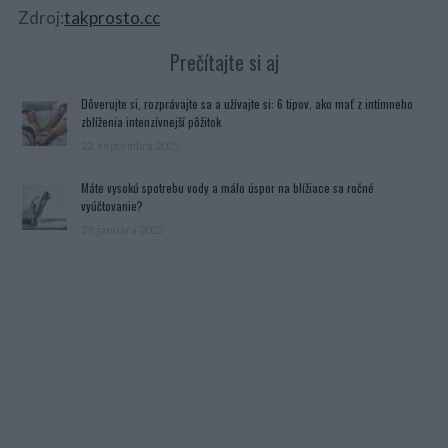
Zdroj:
takprosto.cc
Prečítajte si aj
Dôverujte si, rozprávajte sa a užívajte si: 6 tipov, ako mať z intímneho
zblíženia intenzívnejší pôžitok
22. septembra 2025
Máte vysokú spotrebu vody a málo úspor na blížiace sa ročné
vyúčtovanie?
29. januára 2025