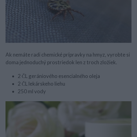
Ak nemáte radi chemické prípravky na hmyz, vyrobte si
doma jednoduchý prostriedok len z troch zložiek.
2 ČL gerániového esencialného oleja
2 ČL lekárskeho liehu
250 ml vody