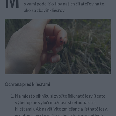
s vami podeliť o tipy našich čitateľov na to,
ako sa zbaviť kliešťov.
Ochrana pred kliešťami
Na miesto pikniku si zvoľte ihličnaté lesy (tento
výber úplne vylúči možnosť stretnutia sa s
kliešťami). Ak navštívite zmiešané a listnaté lesy,
je nutné, aby ste našli suchú a dobre osvetlenú