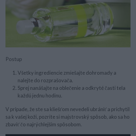
Postup
Všetky ingrediencie zmiešajte dohromady a
nalejte do rozprašovača.
Sprej nanášajte na oblečenie a odkryté časti tela
každú jednu hodinu.
V prípade, že ste sa kliešťom nevedeli ubrániť a prichytil
sa k vašej koži, pozrite si majstrovský spôsob, ako sa ho
zbaviť čo najrýchlejším spôsobom.