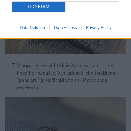
CONFIRM
Data Deletion
Data Access
Privacy Policy
V prípade, že uvidíte kliešťa vo svojom dome,
hneď ho rozpučte. Vzhľadom k jeho tvrdšiemu
“pancieru” je zložitejšie ho zničiť pomocou
repelentu.