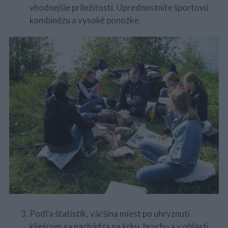
vhodnejšie príležitosti. Uprednostnite športovú
kombinézu a vysoké ponožke.
Podľa štatistík, väčšina miest po uhryznutí
kliešťom sa nachádza na krku, bruchu a v oblasti