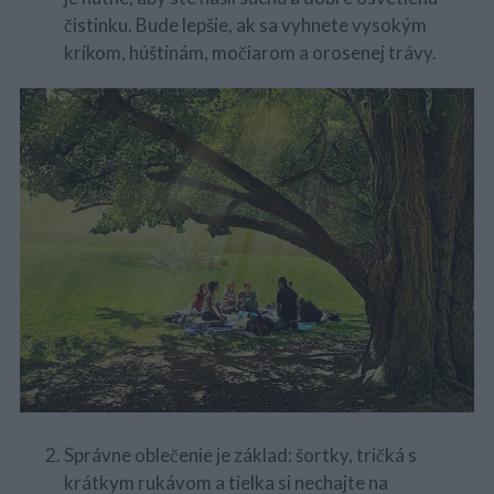
čistinku. Bude lepšie, ak sa vyhnete vysokým
kríkom, húštinám, močiarom a orosenej trávy.
Správne oblečenie je základ: šortky, tričká s
krátkym rukávom a tielka si nechajte na