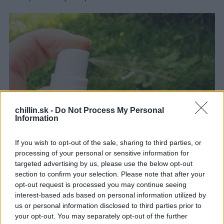
S
e
a
r
c
h
f
o
r
:
chillin.sk -
Do Not Process My Personal
Information
If you wish to opt-out of the sale, sharing to third parties, or
processing of your personal or sensitive information for
targeted advertising by us, please use the below opt-out
section to confirm your selection. Please note that after your
opt-out request is processed you may continue seeing
Existujú aj špeciálne obleky, ktoré plnia ochrannú
interest-based ads based on personal information utilized by
funkciu.
us or personal information disclosed to third parties prior to
your opt-out. You may separately opt-out of the further