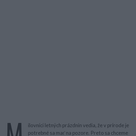
M
ilovníci letných prázdnin vedia, že v prírode je
potrebné sa mať na pozore. Preto sa chceme