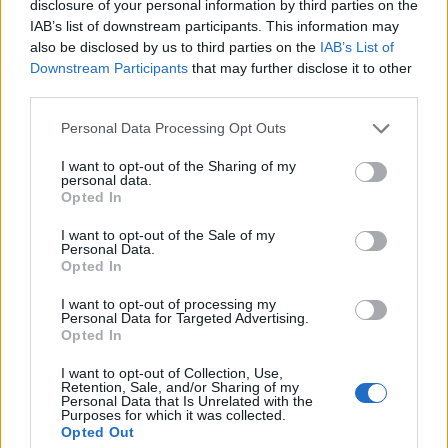
disclosure of your personal information by third parties on the
IAB’s list of downstream participants. This information may
also be disclosed by us to third parties on the
IAB’s List of
Downstream Participants
that may further disclose it to other
third parties.
Personal Data Processing Opt Outs
I want to opt-out of the Sharing of my
personal data.
Opted In
I want to opt-out of the Sale of my
Personal Data.
Opted In
Po návrate domov by ste sa mali úplne vyzliecť a
I want to opt-out of processing my
skontrolovať telo, či sa na ňom nenachádzajú
Personal Data for Targeted Advertising.
Opted In
žiadne kliešte. Je vhodné, ak oblečením trochu
potrasiete a preperiete v horúcej vode.
I want to opt-out of Collection, Use,
Retention, Sale, and/or Sharing of my
Personal Data that Is Unrelated with the
Purposes for which it was collected.
Opted Out