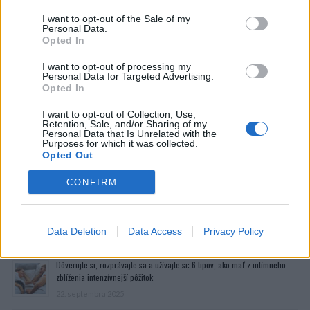
I want to opt-out of the Sale of my
Personal Data.
Opted In
I want to opt-out of processing my
Personal Data for Targeted Advertising.
Opted In
I want to opt-out of Collection, Use,
Retention, Sale, and/or Sharing of my
Personal Data that Is Unrelated with the
Purposes for which it was collected.
Opted Out
CONFIRM
Data Deletion
Prečítajte si aj
Data Access
Privacy Policy
Dôverujte si, rozprávajte sa a užívajte si: 6 tipov, ako mať z intímneho
zblíženia intenzívnejší pôžitok
22. septembra 2025