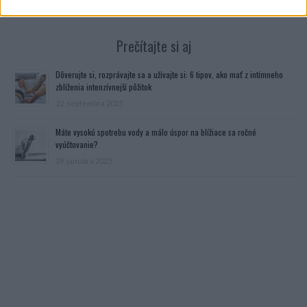
Prečítajte si aj
Dôverujte si, rozprávajte sa a užívajte si: 6 tipov, ako mať z intímneho
zblíženia intenzívnejší pôžitok
22. septembra 2025
Máte vysokú spotrebu vody a málo úspor na blížiace sa ročné
vyúčtovanie?
29. januára 2025