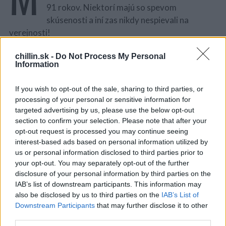
91 rokov. Niektorí majú so spevom
skúsenosti a iní zas nikdy nespievali na
verejnosti!
Pred niekoľkými rokmi tento zbor navštívil veľmi
chillin.sk -
Do Not Process My Personal
Information
netypické miesto. V roku 2013 odišiel do väzenia v
Hampshire. Myslíte, že väzňov táto skupina nezaujala?
If you wish to opt-out of the sale, sharing to third parties, or
Pravda vás prekvapí!
processing of your personal or sensitive information for
S
targeted advertising by us, please use the below opt-out
Hudba ľudí spája a Mladí duchom zaspievali Forever
e
section to confirm your selection. Please note that after your
a
Young. Väzni začali tlieskať postojačky so slzami v
opt-out request is processed you may continue seeing
r
očiach. Bolo to naozaj dobré. Pozrite sa na to
interest-based ads based on personal information utilized by
c
us or personal information disclosed to third parties prior to
h
your opt-out. You may separately opt-out of the further
f
disclosure of your personal information by third parties on the
o
IAB’s list of downstream participants. This information may
r
also be disclosed by us to third parties on the
IAB’s List of
:
Downstream Participants
that may further disclose it to other
third parties.