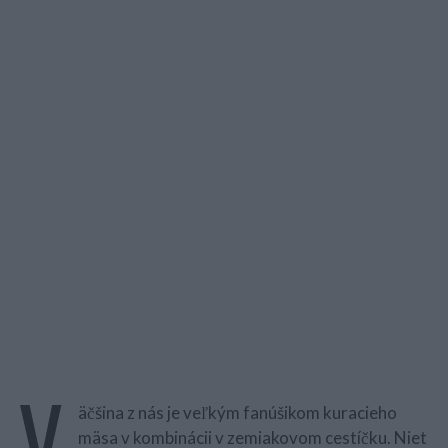
V
äčšina z nás je veľkým fanúšikom kuracieho
mäsa v kombinácii v zemiakovom cestíčku. Niet