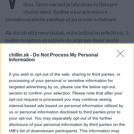
divu. Tento variant je lahodnou voľbou pre
chutný obed. Rodina si kuracie mäso v
zemiakovej placke zamiluje už po prvom ochutnaní.
Ak ste ich ešte nevyskúšali, máte jedinečnú príležitosť. S
našim receptom sa môžete do prípravy ihneď pustiť.
chillin.sk -
Do Not Process My Personal
Information
INGREDIENCIE
If you wish to opt-out of the sale, sharing to third parties, or
500 g kuracieho mäsa
processing of your personal or sensitive information for
S
targeted advertising by us, please use the below opt-out
e
4 zemiaky
section to confirm your selection. Please note that after your
a
2 lyžice hladkej múky
opt-out request is processed you may continue seeing
r
1 vajíčko
c
interest-based ads based on personal information utilized by
Majonéza podľa chuti
h
us or personal information disclosed to third parties prior to
f
korenie
your opt-out. You may separately opt-out of the further
o
disclosure of your personal information by third parties on the
Olej na vyprážanie
r
IAB’s list of downstream participants. This information may
POSTUP