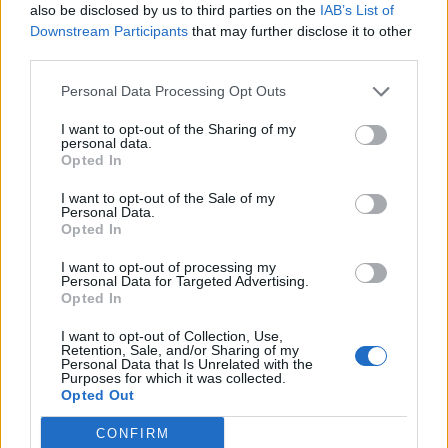
:
also be disclosed by us to third parties on the
IAB’s List of
Downstream Participants
that may further disclose it to other
Kuracie plátky jemne rozklepeme. Osolíme a okoreníme
third parties.
z oboch strán.
Zemiaky umyjeme, olúpeme a nastrúhame najemno.
Personal Data Processing Opt Outs
Vysušíme prebytočnú vodu. Tiež solíme a okoreníme.
I want to opt-out of the Sharing of my
Zmiešame majonézu, vajce, múku, trochu soli a
personal data.
Opted In
promícháme.Tuto zmes zmiešame s nastrúhanými
zemiakmi.
I want to opt-out of the Sale of my
Personal Data.
Opted In
I want to opt-out of processing my
Personal Data for Targeted Advertising.
Opted In
Potom mäso obalíme v nastrúhaných zemiakoch. Vždy
I want to opt-out of Collection, Use,
zemiaky k mäsu pritlačíme a úhľadne vymiešame.
Retention, Sale, and/or Sharing of my
Personal Data that Is Unrelated with the
Poukladáme jednotlivé kusy na panvicu s rozpáleným
Purposes for which it was collected.
Opted Out
olejom. Smažíme 3-4 minúty z oboch strán.
Zdieľajte tento super recept na lahodné kuracie rezne
CONFIRM