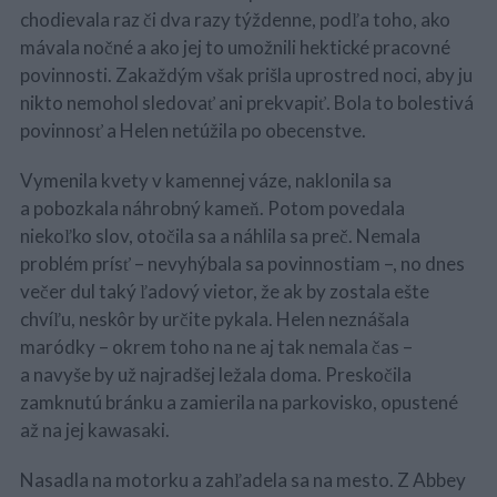
chodievala raz či dva razy týždenne, podľa toho, ako
mávala nočné a ako jej to umožnili hektické pracovné
povinnosti. Zakaždým však prišla uprostred noci, aby ju
nikto nemohol sledovať ani prekvapiť. Bola to bolestivá
povinnosť a Helen netúžila po obecenstve.
Vymenila kvety v kamennej váze, naklonila sa
a pobozkala náhrobný kameň. Potom povedala
niekoľko slov, otočila sa a náhlila sa preč. Nemala
problém prísť – nevyhýbala sa povinnostiam –, no dnes
večer dul taký ľadový vietor, že ak by zostala ešte
chvíľu, neskôr by určite pykala. Helen neznášala
maródky – okrem toho na ne aj tak nemala čas –
a navyše by už najradšej ležala doma. Preskočila
zamknutú bránku a zamierila na parkovisko, opustené
až na jej kawasaki.
Nasadla na motorku a zahľadela sa na mesto. Z Abbey