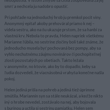
nedopustila. V istom zmysle sa cítila zodpovedná za jej
smrť a nechcela ju nadobro opustiť.
Pri pohľade na jednoduchý hrob ju premkol pocit viny.
Anonymný epitaf akoby prehováral priamo k nej –
videla sestru, ako na ňu ukazuje prstom, že sa hanbí za
vlastnú krv. Nebola to pravda, Helen napriek všetkému
Marianne ľúbila, no sestrine zločiny boli také známe, že
jednoducho musela byť pochovaná bez pompy, aby sa
vyhlo nechutnému záujmu novinárov či pochopiteľnej
zlosti pozostalých po obetiach. Takto ležala
v anonymite, no ktovie, ako by to dopadlo, keby sa
ľudia dozvedeli, že viacnásobná vrahyňa konečne našla
pokoj.
Helen jediná prišla na pohreb a jediná tiež úprimne
smútila. Mariannin syn sa stále neukázal, a keďže nikto
iný o hrobe nevedel, zostávalo na nej, aby bojovala
s burinou a uctila si sestrinu pamiatku. Helen sem