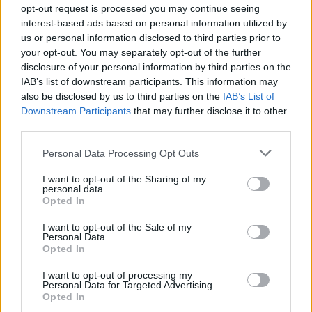
Podkrovná izba bola v plameňoch. Stalo sa to tak
opt-out request is processed you may continue seeing
rýchlo, že si ani nestihol uvedomiť sled udalostí. Ľahol si
interest-based ads based on personal information utilized by
us or personal information disclosed to third parties prior to
ako zvyčajne, ale onedlho ho zobudil požiarny poplach.
your opt-out. You may separately opt-out of the further
Vypotácal sa z postele, ospalý a zmätený mával rukami
disclosure of your personal information by third parties on the
v márnej snahe rozohnať hustý dym v miestnosti.
IAB’s list of downstream participants. This information may
Nejako sa mu podarilo prejsť k dverám, no vzápätí si
also be disclosed by us to third parties on the
IAB’s List of
uvedomil, že je neskoro. Úzke schodisko bolo
Downstream Participants
that may further disclose it to other
third parties.
v plameňoch, ohnivé jazyky sa tisli cez poodchýlené
dvere.
Personal Data Processing Opt Outs
Vydesený tínedžer sledoval, ako sa celý jeho dovtedajší
I want to opt-out of the Sharing of my
personal data.
život mení na dym. Učebnice, futbalový dres, výkresy,
Opted In
plagáty zbožňovaného FC Southampton – všetko
I want to opt-out of the Sale of my
pohltili plamene. Teplota v miestnosti stúpala každú
Personal Data.
sekundu, pod stropom sa vytvoril hrozivý oblak
Opted In
vriaceho vzduchu.
I want to opt-out of processing my
Personal Data for Targeted Advertising.
Zabuchol okno, teplota na chvíľočku klesla, no iba na
Opted In