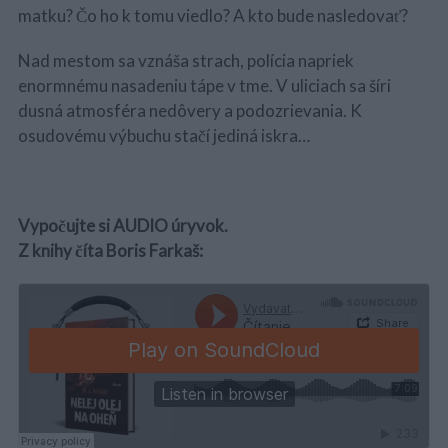
matku? Čo ho k tomu viedlo? A kto bude nasledovať?
Nad mestom sa vznáša strach, polícia napriek
enormnému nasadeniu tápe v tme. V uliciach sa šíri
dusná atmosféra nedôvery a podozrievania. K
osudovému výbuchu stačí jediná iskra…
Vypočujte si AUDIO úryvok.
Z knihy číta Boris Farkaš: