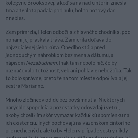
kolegyne Brooksovej, a keď sa na nad cintorín zniesla
tma a teplota padala pod nulu, bol to hotový dar
z nebies.
Zem primrzla, Helen odbočila z hlavného chodníka, pod
nohami jej praskala tráva. Zamierila doľava do
najvzdialenejšieho kúta. Onedlho stála pred
jednoduchým náhrobkom bez mena a dátumu, s
nápisom
Nezabudnem.
Inak tam nebolo nič, čo by
naznačovalo totožnosť, vek ani pohlavie nebožtíka. Tak
to bolo správne, pretože na tom mieste odpočívala jej
sestra Marianne.
Mnoho zločincov odíde bez povšimnutia. Niektorých
narýchlo spopolnia a pozostatky odovzdajú vetru,
akoby chceli čím skôr vymazať každučkú spomienku na
ich existenciu. Iných pochovajú na väzenskom cintoríne
pre nechcených, ale to by Helen v prípade sestry nikdy