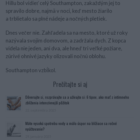
Hillu bol vidieť celý Southampton, zakaždým jej to
spravilo dobre, najmä v noci, keď mesto žiarilo
a trblietalo sa plné nádeje a nočných pletiek.
Dnes večer nie. Zahľadela sa na mesto, ktoré už roky
nazývala svojím domovom, a zadržala dych. Z kopca
videla nie jeden, ani dva, ale hneď tri veľké požiare,
zúrivé ohnivé jazyky olizovali nočnú oblohu.
Southampton vzbĺkol.
Prečítajte si aj
Dôverujte si, rozprávajte sa a užívajte si: 6 tipov, ako mať z intímneho
zblíženia intenzívnejší pôžitok
22. septembra 2025
Máte vysokú spotrebu vody a málo úspor na blížiace sa ročné
vyúčtovanie?
29. januára 2025