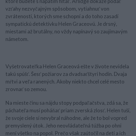
ktoré budete s napätím hltať. Arlidge dokáže podať
vzťahy nezvyčajným spôsobom, vytiahnuť von
zvrátenosti, ktorých sme schopní a do toho zasadí
sympatickú detektívku Helen Graceovú. Je drsný,
miestami až brutálny, no vždy napínavý so zaujímavým
námetom.
Vyšetrovateľka Helen Graceová ešte v živote nevidela
takú spúšť. Šesť požiarov za dvadsaťštyri hodín. Dvaja
mŕtvi a veľa ranených. Akoby niekto chcel celé mesto
zrovnať so zemou.
Na mieste činu sa nájdu stopy podpaľačstva, zdá sa, že
páchateľa musí poháňať priam zverská zlosť. Helen tuší,
že svoje ciele si nevybral náhodne, ale že to bol vopred
premyslený útok. Jeho neovládateľná túžba po ohni
mení všetko na popol. Prečo však zaútočil na deti a ich