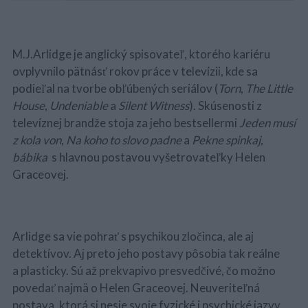
M.J.Arlidge je anglický spisovateľ, ktorého kariéru
ovplyvnilo pätnásť rokov práce v televízii, kde sa
podieľal na tvorbe obľúbených seriálov (
Torn
,
The Little
House
,
Undeniable
a
Silent Witness
). Skúsenosti z
televíznej brandže stoja za jeho bestsellermi
Jeden musí
z kola von
,
Na koho to slovo padne
a
Pekne spinkaj,
bábika
s hlavnou postavou vyšetrovateľky Helen
Graceovej.
Arlidge sa vie pohrať s psychikou zločinca, ale aj
detektívov. Aj preto jeho postavy pôsobia tak reálne
a plasticky. Sú až prekvapivo presvedčivé, čo možno
povedať najmä o Helen Graceovej. Neuveriteľná
postava, ktorá si nesie svoje fyzické i psychické jazvy,