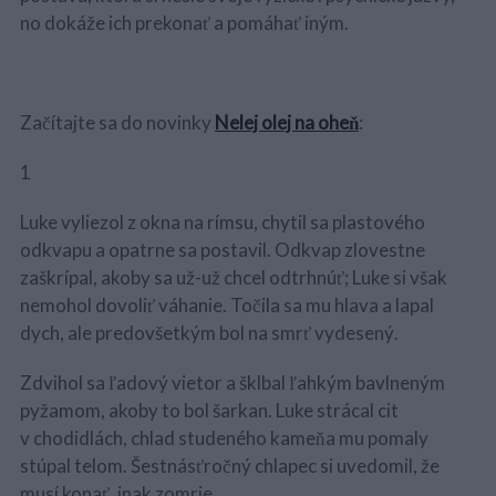
no dokáže ich prekonať a pomáhať iným.
Začítajte sa do novinky
Nelej olej na oheň
:
1
Luke vyliezol z okna na rímsu, chytil sa plastového
odkvapu a opatrne sa postavil. Odkvap zlovestne
zaškrípal, akoby sa už-už chcel odtrhnúť; Luke si však
nemohol dovoliť váhanie. Točila sa mu hlava a lapal
dych, ale predovšetkým bol na smrť vydesený.
Zdvihol sa ľadový vietor a šklbal ľahkým bavlneným
pyžamom, akoby to bol šarkan. Luke strácal cit
v chodidlách, chlad studeného kameňa mu pomaly
stúpal telom. Šestnásťročný chlapec si uvedomil, že
musí konať, inak zomrie.