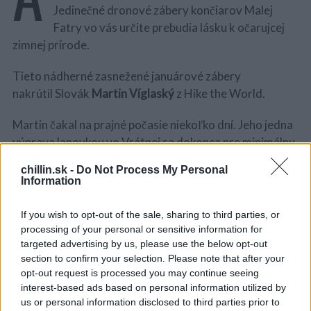
Jedinečné dronové zábery končiarov Malej
Fatry vo vás určite prebudia lásku k očarujcej
zimnej prírode.
Tieto nádherné zasnežené januárové zábery
nakrútil Slovák
Martin Víglaský
z Hike the World.
Martin čakal na prajné počasie niekoľko dní. Jeho jedna
výprava lanovkou vo Vrátnej sa dokonca pre minimálnu
viditeľnosť a silný vietor neuskutočnila. Nakoniec však
chillin.sk -
Do Not Process My Personal
počasie
14. januára
vyšlo a tak sa mohol vydať z
Information
východzieho bodu, z dedinky Štefanová, už o 6.30 ráno
a pomaly postupovať do sedla na Medziholie.
If you wish to opt-out of the sale, sharing to third parties, or
S
processing of your personal or sensitive information for
e
targeted advertising by us, please use the below opt-out
a
section to confirm your selection. Please note that after your
r
opt-out request is processed you may continue seeing
c
interest-based ads based on personal information utilized by
h
us or personal information disclosed to third parties prior to
f