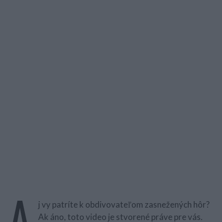
A
j vy patríte k obdivovateľom zasnežených hôr?
Ak áno, toto video je stvorené práve pre vás.