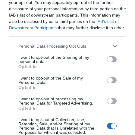
your opt-out. You may separately opt-out of the further
o
disclosure of your personal information by third parties on the
r
IAB’s list of downstream participants. This information may
:
also be disclosed by us to third parties on the
IAB’s List of
Downstream Participants
that may further disclose it to other
third parties.
Personal Data Processing Opt Outs
I want to opt-out of the Sharing of my
personal data.
Opted In
I want to opt-out of the Sale of my
Personal Data.
Opted In
I want to opt-out of processing my
Personal Data for Targeted Advertising.
Opted In
I want to opt-out of Collection, Use,
„Hlavným cieľom bol vrch Osnica, ale sledujúc
Retention, Sale, and/or Sharing of my
Personal Data that Is Unrelated with the
nádherné divadlo prevaľujúcej sa hmly a ranných lúčov
Purposes for which it was collected.