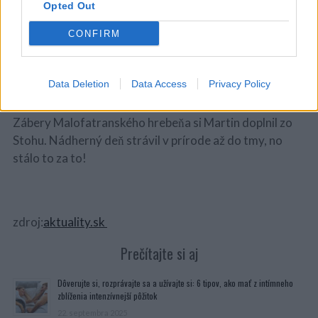
som neváhal vytiahnuť drona už v sedle Osnice,“
opísal
Opted Out
Martin Víglaský.
CONFIRM
Ikonický
Veľký Rozsutec
a
Stoh
nakrútil z tak
jedinečných pohľadov, že je ťažké uveriť toľkej kráse
Data Deletion
Data Access
Privacy Policy
Slovenska.
Zábery Malofatranského hrebeňa si Martin doplnil zo
Stohu. Nádherný deň strávil v prírode až do tmy, no
stálo to za to!
zdroj:
aktuality.sk
Prečítajte si aj
Dôverujte si, rozprávajte sa a užívajte si: 6 tipov, ako mať z intímneho
zblíženia intenzívnejší pôžitok
22. septembra 2025