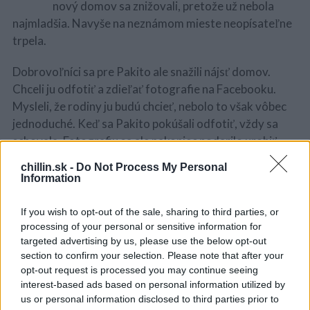
nový domov sa znižovali, pretože už nebola
najmladšia. Navyše na neznámom mieste neopísateľne
trpela.
Dobrovoľníci sa pre Pakito ale snažili nájsť domov.
Chceli ju odfotiť a zdieľať fotografie na Facebooku.
Mysleli, že rodiny ju budú chcieť, nebolo to však vôbec
jednoduché. Keď sa Pakito pokúšali odfotiť, vždy sa
schovala. Fotografiu sa ale nakoniec podarilo urobiť.
chillin.sk -
Do Not Process My Personal
Information
“Okamžite nám napísala žena, ktorá tvrdila, že pes patrí
If you wish to opt-out of the sale, sharing to third parties, or
jej synovi a že muž ho ju dlho hľadá.” hovorí Ferreyra v
S
processing of your personal or sensitive information for
e
rozhovore pre The Dodo. Žena povedala, že jej syn,
targeted advertising by us, please use the below opt-out
a
Ariel Naveira, už nedúfal, že ju niekedy uvidí.
section to confirm your selection. Please note that after your
r
opt-out request is processed you may continue seeing
c
interest-based ads based on personal information utilized by
h
Ďalší deň prišiel muž do útulku, aby sa ubezpečil, že je
us or personal information disclosed to third parties prior to
f