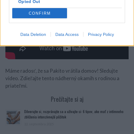
Opted Out
CONFIRM
Data Deletion
Data Access
Privacy Policy
Máme radosť, že sa Pakito vrátila domov! Sledujte
video. Zdieľajte tento nádherný okamih s rodinou a
priateľmi.
Prečítajte si aj
Dôverujte si, rozprávajte sa a užívajte si: 6 tipov, ako mať z intímneho
zblíženia intenzívnejší pôžitok
22. septembra 2025