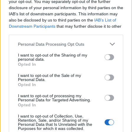
your opt-out. You may separately opt-out of the further
Papita naozaj jeho pes. Zdalo sa, že Papitu muž
o
disclosure of your personal information by third parties on the
r
nepresvedčil. Keď ju vzali k majiteľovi, nebola si istá, či
IAB’s list of downstream participants. This information may
:
to je on. Skrývala sa za jedným z dobrovoľníkov, ale
also be disclosed by us to third parties on the
IAB’s List of
stále bola zvedavá. Nakoniec zacítila známu vôňu a
Downstream Participants
that may further disclose it to other
môžete vidieť presný okamih, kedy si uvedomí, že je to
third parties.
on. Je to prekrásny okamih, ktorý sa len tak nevidí. Bola
Personal Data Processing Opt Outs
tak šťastná, že začala veselo štekať a vrtieť chvostom.
I want to opt-out of the Sharing of my
personal data.
Opted In
I want to opt-out of the Sale of my
Personal Data.
Opted In
I want to opt-out of processing my
Personal Data for Targeted Advertising.
Opted In
I want to opt-out of Collection, Use,
Retention, Sale, and/or Sharing of my
Personal Data that Is Unrelated with the
Purposes for which it was collected.