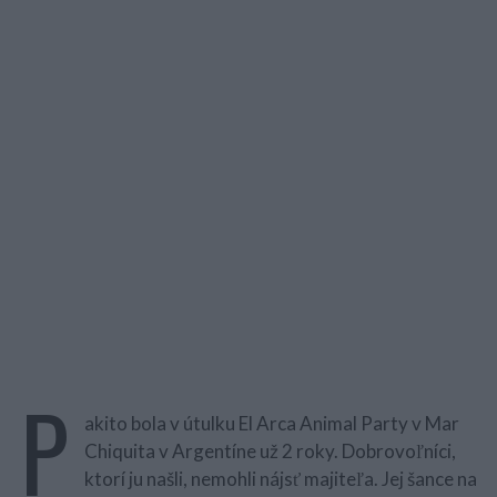
P
akito bola v útulku El Arca Animal Party v Mar
Chiquita v Argentíne už 2 roky. Dobrovoľníci,
ktorí ju našli, nemohli nájsť majiteľa. Jej šance na