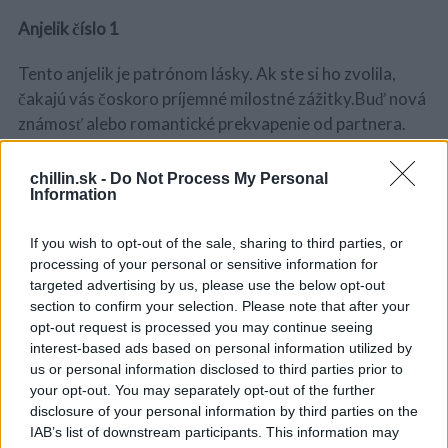
Anjelik číslo 1
Tento anjelik je patrónom lásky. Ak ste si ho zvolila,
čakajú vás čoskoro príjemné milostné zážitky.Buď nová
známosť alebo romantické prekvapenie od partnera.
Anjelik číslo 2
chillin.sk -
Do Not Process My Personal
Information
Môžete si byť istá, že tento anjel radosti vám veští
krásne, nádherné emócie. V najbližšom období budete
If you wish to opt-out of the sale, sharing to third parties, or
prítomná krásnej udalosti, ktorá vám prinesie veľa
processing of your personal or sensitive information for
S
targeted advertising by us, please use the below opt-out
spokojnosti a šťastia.
e
section to confirm your selection. Please note that after your
a
opt-out request is processed you may continue seeing
r
Anjelik číslo 3
c
interest-based ads based on personal information utilized by
h
us or personal information disclosed to third parties prior to
Číslo tri je anjelom splnených prianí. Ak ste si ho
f
your opt-out. You may separately opt-out of the further
vybrala, môžete v blízkej dobe očakávať splnenie
o
disclosure of your personal information by third parties on the
nejakého svojho želania.
r
IAB’s list of downstream participants. This information may
: