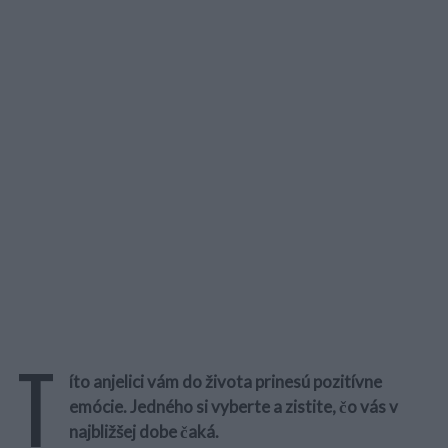
T
íto anjelici vám do života prinesú pozitívne
emócie. Jedného si vyberte a zistite, čo vás v
najbližšej dobe čaká.