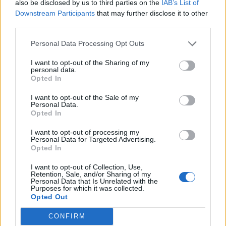
also be disclosed by us to third parties on the
IAB’s List of
Anjelik číslo 4
Downstream Participants
that may further disclose it to other
third parties.
Anjel zvedavosti vám veští neobyčajný zážitok, ktorý
Personal Data Processing Opt Outs
vám prinesie veľa príjemných prekvapení.
I want to opt-out of the Sharing of my
personal data.
Anjelik číslo 5
Opted In
Anjelik inšpirácie hovorí, že máte smelo veriť vo vlastné
I want to opt-out of the Sale of my
Personal Data.
sily a urobiť niečo, k čomu ste sa dlho odhodlávala.
Opted In
Dobre to dopadne.
I want to opt-out of processing my
Personal Data for Targeted Advertising.
Anjelik číslo 6
Opted In
Anjel harmónie vám do života vnesie pohodu a
I want to opt-out of Collection, Use,
Retention, Sale, and/or Sharing of my
spokojnosť. Nerobte si starosti kvôli problémom,
Personal Data that Is Unrelated with the
Purposes for which it was collected.
čoskoro sa všetko vyrieši pre vás tým najvýhodnejším
Opted Out
spôsobom.
CONFIRM
Anjelik číslo 7