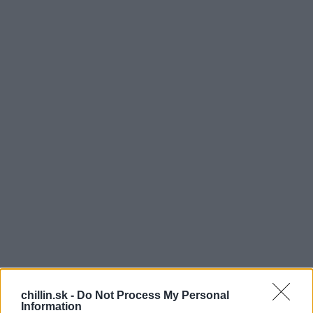
P
aige Glenn a Artyon Celestine sú dve deti,
chillin.sk -
Do Not Process My Personal
ktoré naozaj milujú hudbu a tanec. Ako vidíte vo
Information