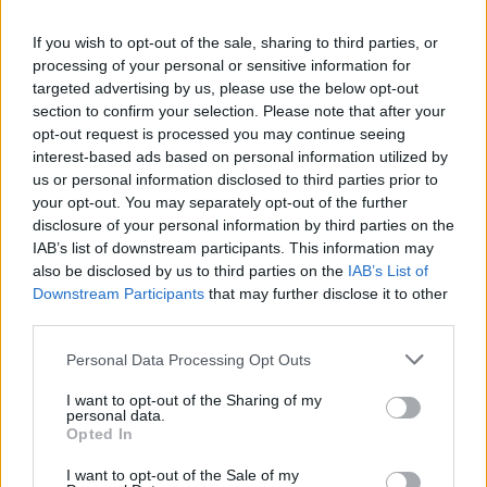
videu nižšie, majú skutočný talent. Zúčastnili sa
tanečnej súťaže Murrieta Dance Project a
If you wish to opt-out of the sale, sharing to third parties, or
processing of your personal or sensitive information for
nadchli publikum. Ako hudbu pre svoj výkon si vybrali
targeted advertising by us, please use the below opt-out
pieseň Tale z animovanej rozprávky Kráska a zviera.
S
section to confirm your selection. Please note that after your
Môžete vidieť, koľko práce si to vyžadovalo. Bezchybne
e
opt-out request is processed you may continue seeing
a
zatancovali celú choreografiu.
interest-based ads based on personal information utilized by
r
us or personal information disclosed to third parties prior to
c
Sledujte ich skvelý výkon.
your opt-out. You may separately opt-out of the further
h
O tejto dvojici ešte budeme počuť.
disclosure of your personal information by third parties on the
f
IAB’s list of downstream participants. This information may
o
also be disclosed by us to third parties on the
IAB’s List of
r
Downstream Participants
that may further disclose it to other
:
third parties.
Personal Data Processing Opt Outs
I want to opt-out of the Sharing of my
personal data.
Opted In
I want to opt-out of the Sale of my