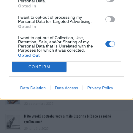
Personal Data.
Opted In
I want to opt-out of processing my
Personal Data for Targeted Advertising.
Opted In
I want to opt-out of Collection, Use,
Retention, Sale, and/or Sharing of my
Personal Data that Is Unrelated with the
Purposes for which it was collected.
Opted Out
CONFIRM
Prečítajte si aj
Data Deletion
Data Access
Privacy Policy
Dôverujte si, rozprávajte sa a užívajte si: 6 tipov, ako mať z intímneho
zblíženia intenzívnejší pôžitok
22. septembra 2025
Máte vysokú spotrebu vody a málo úspor na blížiace sa ročné
vyúčtovanie?
29. januára 2025