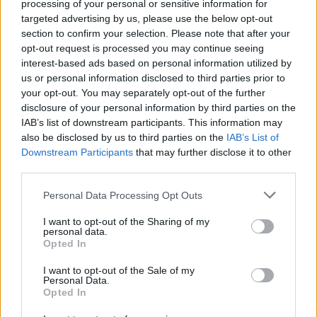
processing of your personal or sensitive information for
Ale to nie je všetko! Súčasne so zákonom o
a
targeted advertising by us, please use the below opt-out
r
dôchodkoch podpísal prezident aj zákon o minimálnej
section to confirm your selection. Please note that after your
c
mzde.
opt-out request is processed you may continue seeing
h
interest-based ads based on personal information utilized by
f
us or personal information disclosed to third parties prior to
Tento nový zákon stanovuje, že nízko príjmoví a
o
your opt-out. You may separately opt-out of the further
r
sociálne zraniteľní Taliani dostanú základné príjmy vo
disclosure of your personal information by third parties on the
:
výške 780 EUR na osobu alebo 1 032 EUR na rodinu.
IAB’s list of downstream participants. This information may
Táto suma bude vyplatená nezamestnaným,
also be disclosed by us to third parties on the
IAB’s List of
podnikateľom v konkurze a mladým ľuďom bez
Downstream Participants
that may further disclose it to other
third parties.
odpracovaných rokoch, ktorí nemôžu získať nárok na
dávky v nezamestnanosti.
Personal Data Processing Opt Outs
Avšak, základný príjem, podľa námestníka ministra
I want to opt-out of the Sharing of my
personal data.
práce a priemyslu, Luigi di Mayo, „neumožní ľuďom len
Opted In
tak ležať na gauči.“
I want to opt-out of the Sale of my
Personal Data.
Predovšetkým budú nezamestnaní povinní navštevovať
Opted In
preškoľovacie kurzy a prijať voľné pracovné miesta