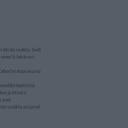
ráti do reality. Sedí
mieri k lekárovi.
„Zabočte doprava na
 neodškriepiteľnú
no ju ktosi z
 znel
e vznikla asi pred