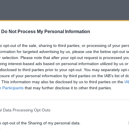
-
Do Not Process My Personal Information
to opt-out of the sale, sharing to third parties, or processing of your per
formation for targeted advertising by us, please use the below opt-out s
r selection. Please note that after your opt-out request is processed y
eing interest-based ads based on personal information utilized by us or
disclosed to third parties prior to your opt-out. You may separately opt-
losure of your personal information by third parties on the IAB’s list of
. This information may also be disclosed by us to third parties on the
IA
Participants
that may further disclose it to other third parties.
rky bestsellera Zostaň so mnou Gayle Formanovej, ktorá sa o
l Data Processing Opt Outs
lávil po celom svete.
troch ľuďoch, ktorých dá dokopy osudová náhoda počas jedné
o opt-out of the Sharing of my personal data.
hľadu troch ľudí odhaľuje, že človek by mal byť úprimný pr