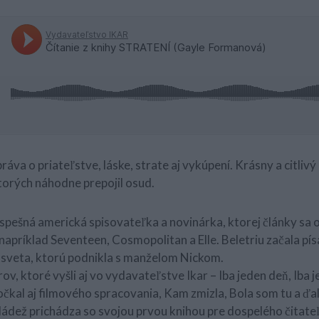
ráva o priateľstve, láske, strate aj vykúpení. Krásny a citlivý
torých náhodne prepojil osud.
úspešná americká spisovateľka a novinárka, ktorej články sa
apríklad Seventeen, Cosmopolitan a Elle. Beletriu začala pí
 sveta, ktorú podnikla s manželom Nickom.
ov, ktoré vyšli aj vo vydavateľstve Ikar – Iba jeden deň, Iba 
čkal aj filmového spracovania, Kam zmizla, Bola som tu a ďalš
ládež prichádza so svojou prvou knihou pre dospelého čitate