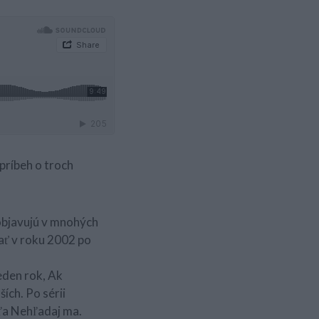
 príbeh o troch
 objavujú v mnohých
sať v roku 2002 po
jeden rok, Ak
ích. Po sérii
ľa Nehľadaj ma.