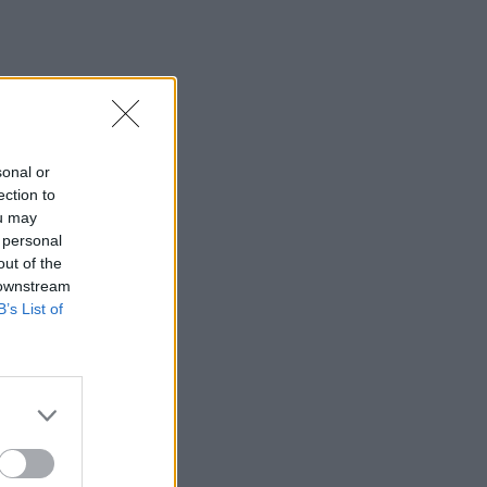
sonal or
ection to
ou may
 personal
out of the
 downstream
B’s List of
päť vracia k štýlu
ho dňa.
edovšetkým sám k sebe