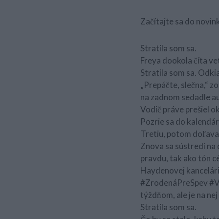
Začítajte sa do novin
Stratila som sa.
Freya dookola číta ve
Stratila som sa. Odkia
„Prepáčte, slečna,“ zo
na zadnom sedadle aut
Vodič práve prešiel ok
Pozrie sa do kalendár
Tretiu, potom doľava
Znova sa sústredí na d
pravdu, tak ako tón cé
Haydenovej kancelári
#ZrodenáPreSpev #Vďa
týždňom, ale je na nej
Stratila som sa.