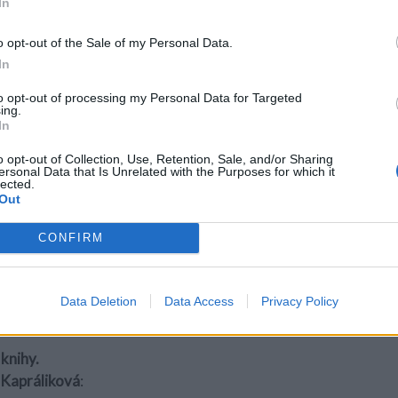
In
, kým nie je.
o opt-out of the Sale of my Personal Data.
u sa za zvláštnych okolností stretnú traja mladí ľudia.
In
ya, ktorá počas nahrávania debutového albumu stratila hlas 
to opt-out of processing my Personal Data for Targeted
ršie než samotná dcéra.
ing.
In
skymi koreňmi, ktorý plánuje odísť s chlapcom, svojou láskou,
totiž bojí, že vzhľadom na ich vierovyznanie a vernosť tradíci
o opt-out of Collection, Use, Retention, Sale, and/or Sharing
ersonal Data that Is Unrelated with the Purposes for which it
lected.
Ten pricestoval do New Yorku po rodinnej tragédii s jasnou 
Out
ak mieni navštíviť všetky miesta, na ktoré ho mal otec vziať,
CONFIRM
 nesmierne osamelí a stratení. Postupne odkrývajú svoju minul
Data Deletion
Data Access
Privacy Policy
 knihy.
 Kapráliková
: