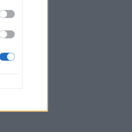
a jej mama prežíva
 pričom jeho rodičia
ám jeho priznanie
predstavou, ako naloží
 no zostalo len pri
osť, pred ktorou len