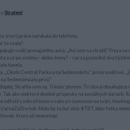
ky
Stratení
:
tu, ktorú práve naťukala do telefónu.
ľ to vzala?
pakuje vodič prenajatého auta. „Asi som sa stratil.“ Freya sa v
a a už po siedmy– alebo ôsmy? – raz za posledné dva týždne 
olo tunela.
a. „Okolo Central Parku a na Sedemnástu,“ povie vodičovi. 
 na Sedemdesiatu prvú.“
isplej. Stratila som sa. Trinásť písmen. Tri slová obsahujúce
. Tak ako niektoré dnešné príspevky na sociálnych sieťach. Rá
e odfotil s mikrofónom v ruke a s úsmevom na tvári. Hashtag
čnáZaŠtvrtok. Malo by to byť skôr #TBT, lebo fotka nielenž
 človek, ktorý už neexistuje.