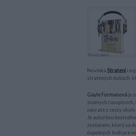
Novinka
Stratení
rozp
stratených dušiach, k
Gayle Formanová
je 
známych časopisoch, n
návrate z cesty okolo
Je autorkou bestseller
zostanem, ktorý sa do
úspešných kníh pre m