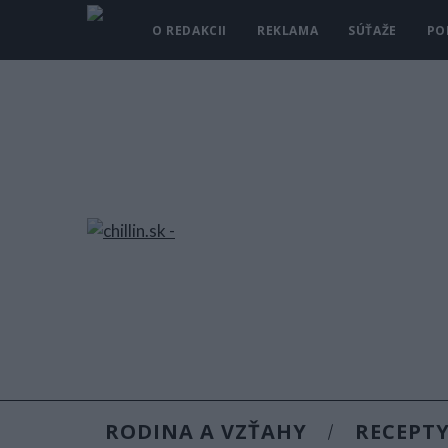
O REDAKCII
REKLAMA
SÚŤAŽE
PO
RODINA A VZŤAHY
RECEPT