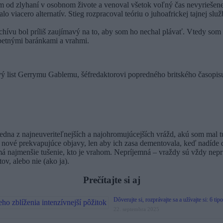
m od zlyhaní v osobnom živote a venoval všetok voľný čas nevyriešene
 viacero alternatív. Stieg rozpracoval teóriu o juhoafrickej tajnej služb
ívu bol príliš zaujímavý na to, aby som ho nechal plávať. Vtedy som e
obetnými baránkami a vrahmi.
vý list Gerrymu Gablemu, šéfredaktorovi popredného britského časopis
dna z najneuveriteľnejších a najohromujúcejších vrážd, akú som mal t
ša nové prekvapujúce objavy, len aby ich zasa dementovala, keď nadíde ď
emá najmenšie tušenie, kto je vrahom. Nepríjemná – vraždy sú vždy nep
v, alebo nie (ako ja).
Prečítajte si aj
Dôverujte si, rozprávajte sa a užívajte si: 6 ti
22. septembra 2025