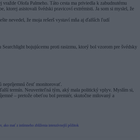
j vražde Olofa Palmeho. Táto cesta ma priviedla k zabudnutému
e, ktorej asistovali švédski pravicoví extrémisti. Ja som si myslel, že
šte nevedel, že moja rešerš vystaví mňa aj ďalších ľudí
u Searchlight bojujúcemu proti rasizmu, ktorý bol vzorom pre švédsky
ú nepríjemnú česť monitorovať.
alší termín. Neuveriteľná tým, aký mala politický vplyv. Myslím si,
ríjemné – pretože obeťou bol premiér, skutočne milovaný a
pov, ako mať z intímneho zblíženia intenzívnejší pôžitok