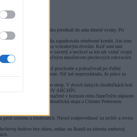
rnou vrstvou snehu. Zvonku prenikali do auta tlmené zvuky. Pri
do rukáva. Naľavo odo mňa zaparkovalo strieborné kombi. Ani som
mi naznačil, aby som prešiel ku vchodovým dverám. Keď som tam
ň. Archív bol desať rokov zavretý a nechcel sa len tak vzdať svojej
lepujúcim osvetlením a nekonečným množstvom plechových rolovacích
be, vyšli po schodoch na prvé poschodie a pokračovali po ďalšej
, že sme na správnom mieste. Nič iné neprezrádzalo, že práve za
ýčili na regáloch od zeme po strop. V dvoch úzkych chodbičkách boli
om tak túžobne hľadal: STIEGOV ARCHÍV.
 zakladačov. Všetky boli označené v hornom rohu čitateľným nápisom
 (Medzinárodný odboj), Juhoafrická stopa a Christer Pettersson.
iéra Olofa Palmeho.
ju proti rasizmu a intolerancii. Niesol zodpovednosť za archív a rovno
plechovej budove bez okien, sediac na škatuli za zúrenia snehovej
ách.