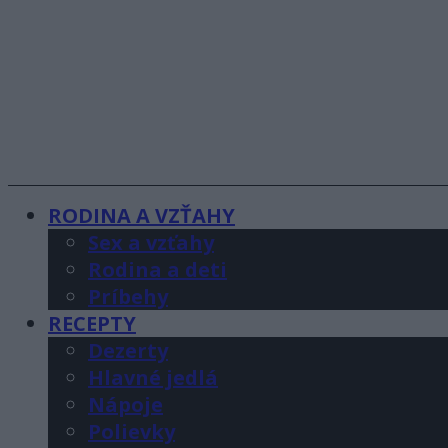
RODINA A VZŤAHY
Sex a vzťahy
Rodina a deti
Príbehy
RECEPTY
Dezerty
Hlavné jedlá
Nápoje
Polievky