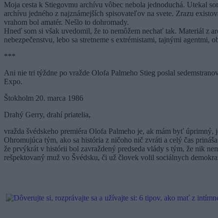
Moja cesta k Stiegovmu archívu vôbec nebola jednoduchá. Utekal so
archívu jedného z najznámejších spisovateľov na svete. Zrazu existovalo
vrahom bol amatér. Nešlo to dohromady.
Hneď som si však uvedomil, že to nemôžem nechať tak. Materiál z arch
nebezpečenstvu, lebo sa stretneme s extrémistami, tajnými agentmi, 
***
Ani nie tri týždne po vražde Olofa Palmeho Stieg poslal sedemstrano
Expo.
Štokholm 20. marca 1986
Drahý Gerry, drahí priatelia,
vražda švédskeho premiéra Olofa Palmeho je, ak mám byť úprimný, je
Ohromujúca tým, ako sa história z ničoho nič zvráti a celý čas priná
že prvýkrát v histórii bol zavraždený predseda vlády s tým, že nik n
rešpektovaný muž vo Švédsku, či už človek volil sociálnych demokrato