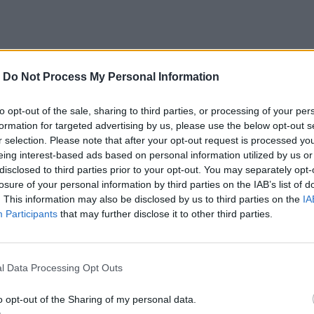
-
Do Not Process My Personal Information
to opt-out of the sale, sharing to third parties, or processing of your per
formation for targeted advertising by us, please use the below opt-out s
r selection. Please note that after your opt-out request is processed y
o jeho životným poslaním nebolo písanie detektívok. Celý dospelý živ
eing interest-based ads based on personal information utilized by us or
ssona a vstúpil do sveta plného postáv a udalostí sťaby zo Stiegových 
disclosed to third parties prior to your opt-out. You may separately opt-
losure of your personal information by third parties on the IAB’s list of
ž vyšetrovanie vraždy Olofa Palmeho. Z archívu jasne vyplýva, že ho
. This information may also be disclosed by us to third parties on the
IA
 teóriám a tipom pre políciu.
Participants
that may further disclose it to other third parties.
a materiál, v ktorom Larsson mapuje pravicový extrémizmus osemdesiat
dozrivých sa nenašla jediná stopa, ktorá by viedla k odhaleniu vraha. Ne
l Data Processing Opt Outs
dície. Stopy vedú k niečomu, čo bolo vyše troch desaťročí nepredstav
okov života, príde Jan Stocklassa na stopu možnému páchateľovi.
o opt-out of the Sharing of my personal data.
tavuje jedinečný opis skutočných udalostí, až neuveriteľne pripomínaj