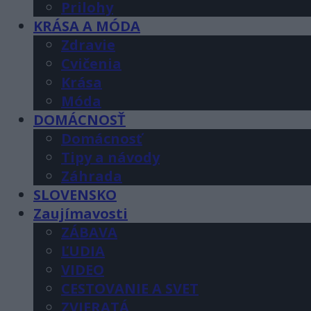
Prilohy
KRÁSA A MÓDA
Zdravie
Cvičenia
Krása
Móda
DOMÁCNOSŤ
Domácnosť
Tipy a návody
Záhrada
SLOVENSKO
Zaujímavosti
ZÁBAVA
ĽUDIA
VIDEO
CESTOVANIE A SVET
ZVIERATÁ