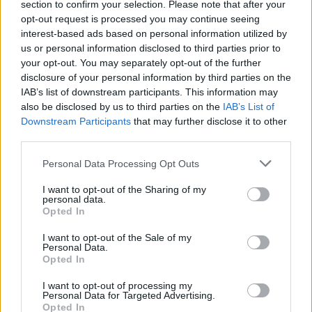
nekúpiš.“
section to confirm your selection. Please note that after your
Zozadu ma schmatli dva páry rúk a ťahali k dverám.
opt-out request is processed you may continue seeing
interest-based ads based on personal information utilized by
„Nerob…“ Zmĺkol som, lebo ma niekto tlačil dolu
us or personal information disclosed to third parties prior to
schodmi von z kostola.
your opt-out. You may separately opt-out of the further
„Ak sa mi ešte raz pozrieš na sestru, vlastnoručne ťa
disclosure of your personal information by third parties on the
zabijem. A na tvoju zazobanú rodinu seriem.“ Týčil sa
IAB’s list of downstream participants. This information may
nado mnou Asa Gable vo vojenskej uniforme a so
also be disclosed by us to third parties on the
IAB’s List of
Downstream Participants
that may further disclose it to other
zeleným baretom na hlave. Aj pre to oblečenie som
third parties.
nepochyboval, že by poľahky prešiel od slov k činom.
Vedľa neho stál ženích. Muž, ktorý Whitney hnusne
Personal Data Processing Opt Outs
oklamal. Nazdával som sa, že si ho nevezme, že brat jej
I want to opt-out of the Sharing of my
to nedovolí.
personal data.
Mýlil som sa. Vydal by ju za hocikoho okrem Riscoffa.
Opted In
Ženích sa zaškľabil, no mlčal, vzápätí sa mi obaja otočili
I want to opt-out of the Sale of my
chrbtom a vyšli po schodoch do kostola.
Personal Data.
Opted In
Keby som sa tak nestrieskal, vrátil by som sa a svoj
pokus zopakoval.
I want to opt-out of processing my
Personal Data for Targeted Advertising.
Možno sa s ňou dnes ožení, ale ja som s Whitney
Opted In