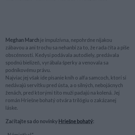
Meghan March
je impulzívna, nepohrdne nijakou
zábavou a ani trochu sa nehanbí za to, že rada číta a píše
obscénnosti. Kedysi podávala autodiely, predávala
spodnú bielizeň, vyrábala šperky a venovala sa
podnikovému právu.
Najviac jej však ide písanie kníh o alfa samcoch, ktorí si
nedávajú servítku pred ústa, a o silných, nebojácnych
ženách, pred ktorými títo muži padajú na kolená. Jej
román Hriešne bohatý otvára trilógiu o zakázanej
láske.
Začítajte sa do novinky
Hriešne bohatý
:
„Námietka!“