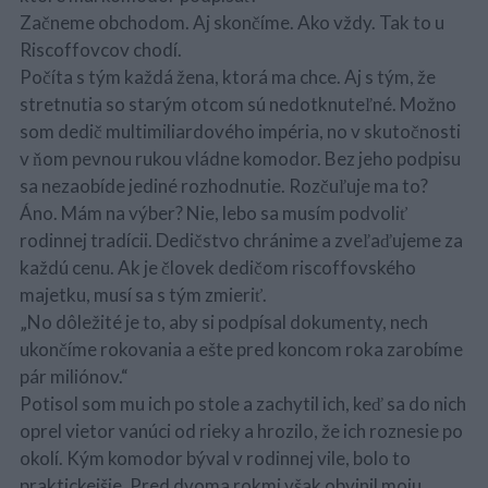
Začneme obchodom. Aj skončíme. Ako vždy. Tak to u
Riscoffovcov chodí.
Počíta s tým každá žena, ktorá ma chce. Aj s tým, že
stretnutia so starým otcom sú nedotknuteľné. Možno
som dedič multimiliardového impéria, no v skutočnosti
v ňom pevnou rukou vládne komodor. Bez jeho podpisu
sa nezaobíde jediné rozhodnutie. Rozčuľuje ma to?
Áno. Mám na výber? Nie, lebo sa musím podvoliť
rodinnej tradícii. Dedičstvo chránime a zveľaďujeme za
každú cenu. Ak je človek dedičom riscoffovského
majetku, musí sa s tým zmieriť.
„No dôležité je to, aby si podpísal dokumenty, nech
ukončíme rokovania a ešte pred koncom roka zarobíme
pár miliónov.“
Potisol som mu ich po stole a zachytil ich, keď sa do nich
oprel vietor vanúci od rieky a hrozilo, že ich roznesie po
okolí. Kým komodor býval v rodinnej vile, bolo to
praktickejšie. Pred dvoma rokmi však obvinil moju