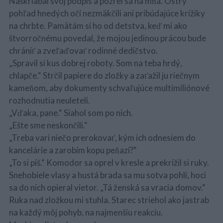
Naškriabal svoj podpis a pozrel sa na mňa. Ostrý
pohľad hnedých očí nezmäkčili ani pribúdajúce krížiky
na chrbte. Pamätám si ho od detstva, keď mi ako
štvorročnému povedal, že mojou jedinou prácou bude
chrániť a zveľaďovať rodinné dedičstvo.
„Spravil si kus dobrej roboty. Som na teba hrdý,
chlapče.“ Strčil papiere do zložky a zaťažil ju riečnym
kameňom, aby dokumenty schvaľujúce multimiliónové
rozhodnutia neuleteli.
„Vďaka, pane.“ Siahol som po nich.
„Ešte sme neskončili.“
„Treba vari niečo prerokovať, kým ich odnesiem do
kancelárie a zarobím kopu peňazí?“
„To si píš.“ Komodor sa oprel v kresle a prekrížil si ruky.
Snehobiele vlasy a hustá brada sa mu sotva pohli, hoci
sa do nich opieral vietor. „Tá ženská sa vracia domov.“
Ruka nad zložkou mi stuhla. Starec striehol ako jastrab
na každý môj pohyb, na najmenšiu reakciu.