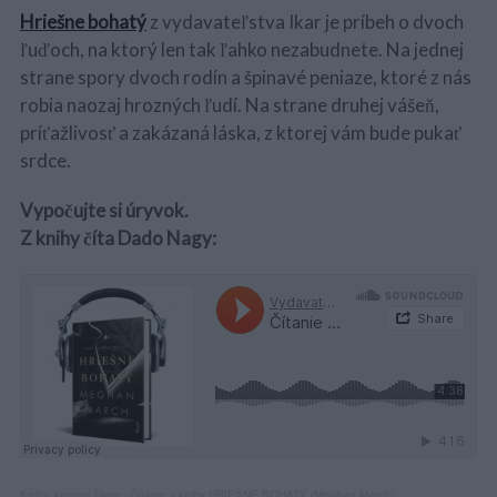
Hriešne bohatý
z vydavateľstva Ikar je príbeh o dvoch
ľuďoch, na ktorý len tak ľahko nezabudnete. Na jednej
strane spory dvoch rodín a špinavé peniaze, ktoré z nás
robia naozaj hrozných ľudí. Na strane druhej vášeň,
príťažlivosť a zakázaná láska, z ktorej vám bude pukať
srdce.
Vypočujte si úryvok.
Z knihy číta Dado Nagy:
Knihy, ktorými žijete
·
Čítanie z knihy HRIEŠNE BOHATÝ (Meghan March)