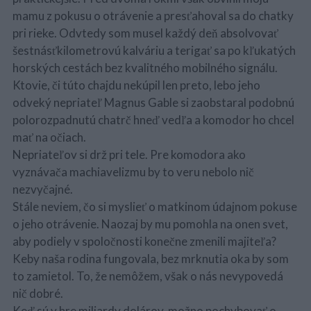
mamu z pokusu o otrávenie a presťahoval sa do chatky
pri rieke. Odvtedy som musel každý deň absolvovať
šestnásťkilometrovú kalváriu a terigať sa po kľukatých
horských cestách bez kvalitného mobilného signálu.
Ktovie, či túto chajdu nekúpil len preto, lebo jeho
odveký nepriateľ Magnus Gable si zaobstaral podobnú
polorozpadnutú chatrč hneď vedľa a komodor ho chcel
mať na očiach.
Nepriateľov si drž pri tele. Pre komodora ako
vyznávača machiavelizmu by to veru nebolo nič
nezvyčajné.
Stále neviem, čo si myslieť o matkinom údajnom pokuse
o jeho otrávenie. Naozaj by mu pomohla na onen svet,
aby podiely v spoločnosti konečne zmenili majiteľa?
Keby naša rodina fungovala, bez mrknutia oka by som
to zamietol. To, že nemôžem, však o nás nevypovedá
nič dobré.
Keď sú v hre miliardy dolárov, možno pochybovať o