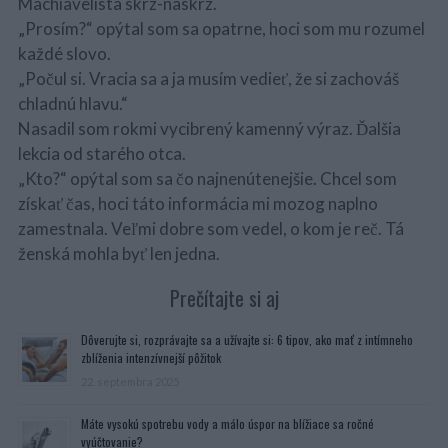
Machiavelista skrz-naskrz.
„Prosím?“ opýtal som sa opatrne, hoci som mu rozumel
každé slovo.
„Počul si. Vracia sa a ja musím vedieť, že si zachováš
chladnú hlavu.“
Nasadil som rokmi vycibrený kamenný výraz. Ďalšia
lekcia od starého otca.
„Kto?“ opýtal som sa čo najnenútenejšie. Chcel som
získať čas, hoci táto informácia mi mozog naplno
zamestnala. Veľmi dobre som vedel, o kom je reč. Tá
ženská mohla byť len jedna.
Prečítajte si aj
Dôverujte si, rozprávajte sa a užívajte si: 6 tipov, ako mať z intímneho
zblíženia intenzívnejší pôžitok
22. septembra 2025
Máte vysokú spotrebu vody a málo úspor na blížiace sa ročné
vyúčtovanie?