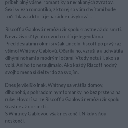
príbeh plný vášne, romantiky a nečakaných zvratov.
Sexi svieža romantika, z ktorej sa vám chvíľami bude
točiť hlava a ktorá je parádne návyková…
Riscoff a Gablová nemôžu žiť spolu šťastne až do smrti.
Nevraživosť týchto dvoch rodín je legendárna.
Pred desiatimi rokmi si však Lincoln Riscoff po prvý raz
všimol Whitney Gablovú. Očarila ho, vzrušila a uchvátila
dlhými nohami a modrými očami. Vtedy netušil, ako sa
volá. Ani ho to nezaujímalo. Ako každý Riscoff hodný
svojho mena si šiel tvrdo za svojím.
Dnes je všeličo inak. Whitney sa vrátila domov,
dlhonohá, s pohľadom nymfomanky, no bez prsteňa na
ruke. Hovorí sa, že Riscoff a Gablová nemôžu žiť spolu
šťastne až do smrti…
S Whitney Gablovou však neskončil. Nikdy s ňou
neskončí.