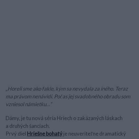
„Horeli sme ako fakle, kým sa nevydala za iného. Teraz
ma právom nenávidí. Počas jej svadobného obradu som
vzniesol námietku…“
Dámy, je tu nová séria Hriech o zakázaných láskach
a druhých šanciach.
Prvý diel
Hriešne bohatý
je neuveriteľne dramatický