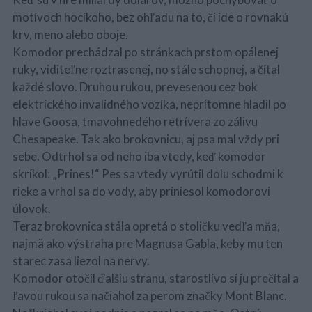
motívoch hocikoho, bez ohľadu na to, či ide o rovnakú
krv, meno alebo oboje.
Komodor prechádzal po stránkach prstom opálenej
ruky, viditeľne roztrasenej, no stále schopnej, a čítal
každé slovo. Druhou rukou, prevesenou cez bok
elektrického invalidného vozíka, neprítomne hladil po
hlave Goosa, tmavohnedého retrívera zo zálivu
Chesapeake. Tak ako brokovnicu, aj psa mal vždy pri
sebe. Odtrhol sa od neho iba vtedy, keď komodor
skríkol: „Prines!“ Pes sa vtedy vyrútil dolu schodmi k
rieke a vrhol sa do vody, aby priniesol komodorovi
úlovok.
Teraz brokovnica stála opretá o stoličku vedľa mňa,
najmä ako výstraha pre Magnusa Gabla, keby mu ten
starec zasa liezol na nervy.
Komodor otočil ďalšiu stranu, starostlivo si ju prečítal a
ľavou rukou sa načiahol za perom značky Mont Blanc.