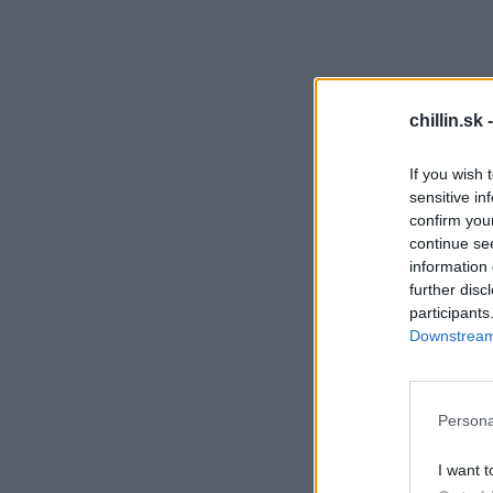
S
chillin.sk 
e
a
If you wish 
r
sensitive in
c
h
confirm you
f
continue se
o
information 
r
further disc
:
participants
Downstream 
Persona
I want t