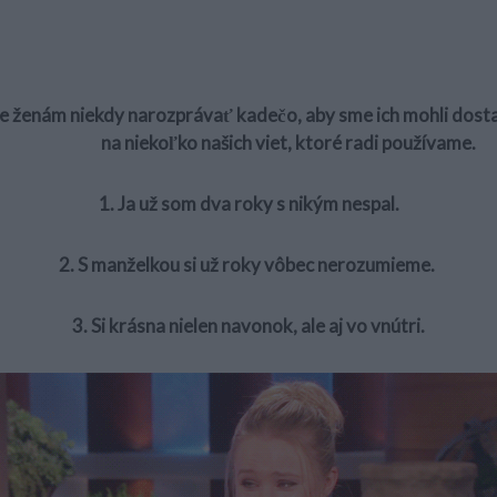
e ženám niekdy narozprávať kadečo, aby sme ich mohli dosta
na niekoľko našich viet, ktoré radi používame.
1. Ja už som dva roky s nikým nespal.
2. S manželkou si už roky vôbec nerozumieme.
3. Si krásna nielen navonok, ale aj vo vnútri.