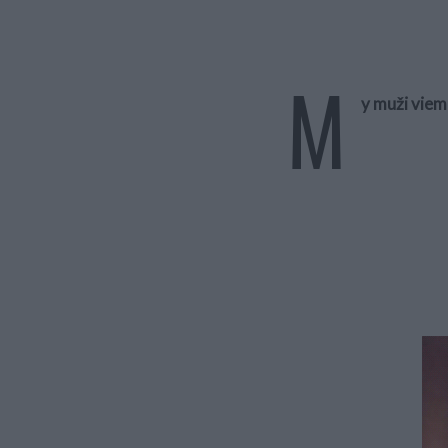
M
y muži viem