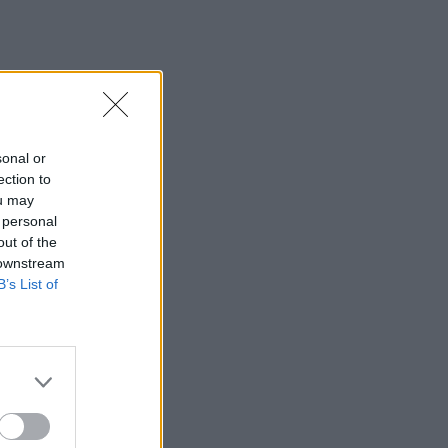
sonal or
ection to
ou may
 personal
out of the
 downstream
B’s List of