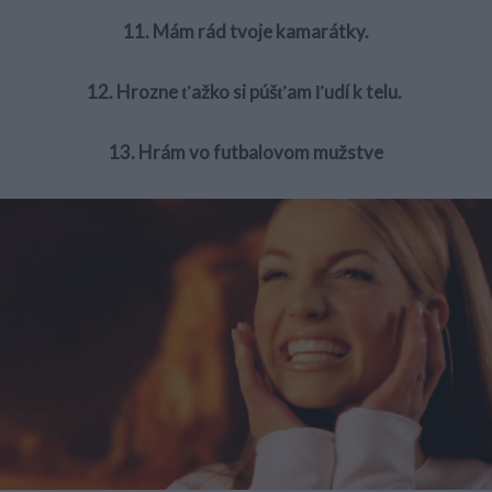
11. Mám rád tvoje kamarátky.
12. Hrozne ťažko si púšťam ľudí k telu.
13. Hrám vo futbalovom mužstve