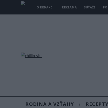
O REDAKCII
REKLAMA
SÚŤAŽE
PO
RODINA A VZŤAHY
RECEPT