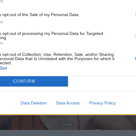
In
8. Nikdy som nikoho takto nemiloval.
o opt-out of the Sale of my Personal Data.
9. Ja sa o teba postarám.
In
to opt-out of processing my Personal Data for Targeted
10. Inteligentné ženy, ako si ty, mi imponujú.
ing.
In
o opt-out of Collection, Use, Retention, Sale, and/or Sharing
ersonal Data that Is Unrelated with the Purposes for which it
lected.
Out
CONFIRM
Data Deletion
Data Access
Privacy Policy