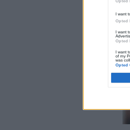
Opted 
I want t
Opted 
I want 
Advertis
Opted 
I want t
of my P
was col
Opted 