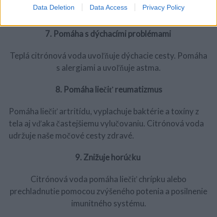
Data Deletion
Data Access
Privacy Policy
depresiám.
7. Pomáha s dýchacími problémami
Teplá citrónová voda uvoľňuje dýchacie cesty. Pomáha
s alergiami a uvoľňuje astma.
8. Pomáha liečiť reumatizmus
Pomáha liečiť artritídu, vyplachuje baktérie a toxíny z
tela aj vďaka častejšiemu vylučovaniu. Citrónová voda
udržuje naše močové cesty zdravé.
9. Znižuje horúčku
Citrónová voda pomáha liečiť chrípku alebo
prechladnutie pomocou zvýšeného potenia a posilnenie
imunitného systému.