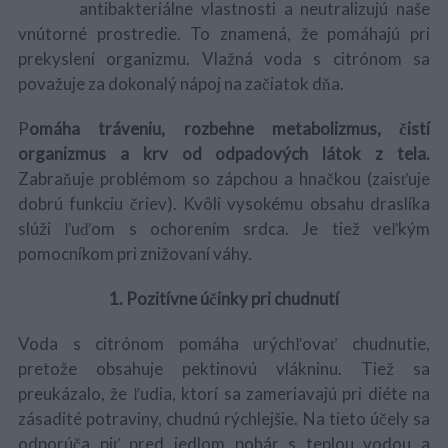
antibakteriálne vlastnosti a neutralizujú naše
vnútorné prostredie. To znamená, že pomáhajú pri
prekyslení organizmu. Vlažná voda s citrónom sa
považuje za dokonalý nápoj na začiatok dňa.
P
omáha tráveniu, rozbehne metabolizmus, čistí
organizmus a krv od odpadových látok z tela.
Zabraňuje problémom so zápchou a hnačkou (zaisťuje
dobrú funkciu čriev). Kvôli vysokému obsahu draslíka
slúži ľuďom s ochorením srdca. Je tiež veľkým
pomocníkom pri znižovaní váhy.
1. Pozitívne účinky pri chudnutí
Voda s citrónom pomáha urýchľovať chudnutie,
pretože obsahuje pektinovú vlákninu. Tiež sa
preukázalo, že ľudia, ktorí sa zameriavajú pri diéte na
zásadité potraviny, chudnú rýchlejšie. Na tieto účely sa
odporúča piť pred jedlom pohár s teplou vodou a