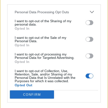
zaistí pravidelný prísun vitamínu C, omladí a prežiari
third parties.
pleť.
Personal Data Processing Opt Outs
4. pomáha pri zubnej starostlivosti
I want to opt-out of the Sharing of my
personal data.
Čerstvá citrónová šťava aplikovaná na ďasná pomáha
Opted In
zastaviť krvácanie a mierniť bolesť zubov. Tiež pomáha
I want to opt-out of the Sale of my
s problémami so zlým dychom.
Personal Data.
Opted In
5. Lieči infekciu krku
I want to opt-out of processing my
Personal Data for Targeted Advertising.
Citrónová voda pomáha s bolesťami v krku. Pre
Opted In
intenzívny účinok si pripravte rovnaké množstvo vody a
I want to opt-out of Collection, Use,
citrónovej šťavy a tú potom opakovane kloktajte.
Retention, Sale, and/or Sharing of my
Personal Data that Is Unrelated with the
Purposes for which it was collected.
6. Pomáha pri vysokom krvnom tlaku
Opted Out
CONFIRM
Citrónová voda robí zázraky aj pre ľudí so srdcovými
problémami. Kontroluje vysoký tlak a pomáha k
relaxácii mysle i tela, čím redukuje stres a sklony k