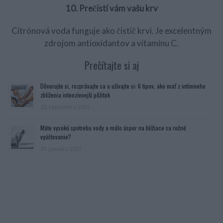
10. Prečistí vám vašu krv
Citrónová voda funguje ako čistič krvi. Je excelentným
zdrojom antioxidantov a vitamínu C.
Prečítajte si aj
Dôverujte si, rozprávajte sa a užívajte si: 6 tipov, ako mať z intímneho
zblíženia intenzívnejší pôžitok
22. septembra 2025
Máte vysokú spotrebu vody a málo úspor na blížiace sa ročné
vyúčtovanie?
29. januára 2025