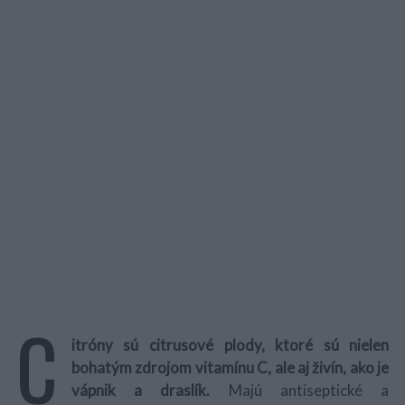
C
itróny sú citrusové plody, ktoré sú nielen
bohatým zdrojom vitamínu C, ale aj živín, ako je
vápnik a draslík.
Majú antiseptické a