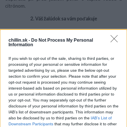
citrónom.
2. Váš žalúdok sa vám poďakuje
Citrónová šťava spoločne s horúcou vodou pomáha s
mnohými zažívacími problémami, ako je pálenie záhy,
chillin.sk -
Do Not Process My Personal
Information
zápcha alebo žalúdočna nevoľnosť. Pomáha pečeni
S
produkovať žlč, ktorá je nevyhnutná pre dobré
e
a
If you wish to opt-out of the sale, sharing to third parties, or
trávenie. Citrón má vynikajúce detoxikačné účinky.
r
processing of your personal or sensitive information for
Obsahuje kyselinu citrónovú, ale keď je naším telom
c
targeted advertising by us, please use the below opt-out
metaboolizovaná, nevytvára žiadne kyseliny.
h
section to confirm your selection. Please note that after your
f
opt-out request is processed you may continue seeing
3. Pomocník v starostlivosti o pleť
o
interest-based ads based on personal information utilized by
r
us or personal information disclosed to third parties prior to
:
Citrón je známy pre svoje dezinfekčné účinky, preto
your opt-out. You may separately opt-out of the further
pomáha riešiť problémy s pleťou. Ak máte poranenú
disclosure of your personal information by third parties on the
IAB’s list of downstream participants. This information may
kožu popálením, potieraním citrónovej vody znížite
also be disclosed by us to third parties on the
IAB’s List of
vznik jaziev. Denná konzumácia vody s citrónom, ktorá
Downstream Participants
that may further disclose it to other