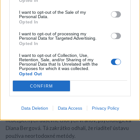
Opted In
I want to opt-out of the Sale of my
Personal Data.
Opted In
I want to opt-out of processing my
Personal Data for Targeted Advertising.
Opted In
I want to opt-out of Collection, Use,
Retention, Sale, and/or Sharing of my
Personal Data that Is Unrelated with the
Purposes for which it was collected.
Opted Out
CONFIRM
V tom čase prichádza do neďalekého Wargnierovho
Data Deletion
Data Access
Privacy Policy
inštitútu, v ktorom zadržiavajú mimoriadne
nebezpečných duševne chorých vrahov, psychologička
Diana Bergová. Tá zakrátko odhalí, že riaditeľ ústavu
používa neortodoxné metódy.