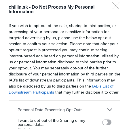
Servazovi, veliteľovi kriminalistickej jednotky v
e
chillin.sk -
Do Not Process My Personal
Toulouse.
a
Information
r
c
If you wish to opt-out of the sale, sharing to third parties, or
h
processing of your personal or sensitive information for
f
targeted advertising by us, please use the below opt-out
o
section to confirm your selection. Please note that after your
r
opt-out request is processed you may continue seeing
:
interest-based ads based on personal information utilized by
us or personal information disclosed to third parties prior to
your opt-out. You may separately opt-out of the further
disclosure of your personal information by third parties on the
IAB’s list of downstream participants. This information may
also be disclosed by us to third parties on the
IAB’s List of
Downstream Participants
that may further disclose it to other
third parties.
Personal Data Processing Opt Outs
I want to opt-out of the Sharing of my
personal data.