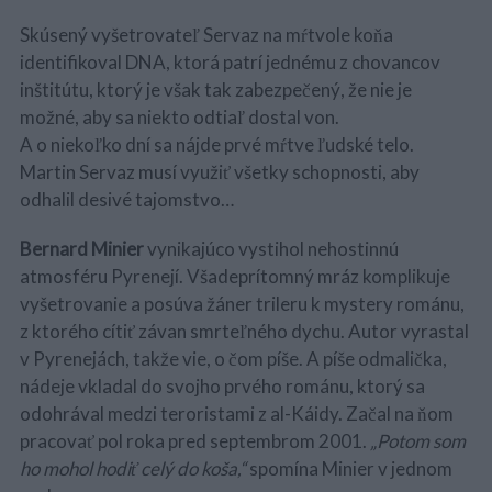
Skúsený vyšetrovateľ Servaz na mŕtvole koňa
identifikoval DNA, ktorá patrí jednému z chovancov
inštitútu, ktorý je však tak zabezpečený, že nie je
možné, aby sa niekto odtiaľ dostal von.
A o niekoľko dní sa nájde prvé mŕtve ľudské telo.
Martin Servaz musí využiť všetky schopnosti, aby
odhalil desivé tajomstvo…
Bernard Minier
vynikajúco vystihol nehostinnú
atmosféru Pyrenejí. Všadeprítomný mráz komplikuje
vyšetrovanie a posúva žáner trileru k mystery románu,
z ktorého cítiť závan smrteľného dychu. Autor vyrastal
v Pyrenejách, takže vie, o čom píše. A píše odmalička,
nádeje vkladal do svojho prvého románu, ktorý sa
odohrával medzi teroristami z al-Káidy. Začal na ňom
pracovať pol roka pred septembrom 2001.
„Potom som
ho mohol hodiť celý do koša,“
spomína Minier v jednom