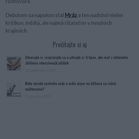
rozhovore.
Debutom sa napokon stal
Mráz
a ten nadchol nielen
kritikov, médiá, ale najmä čitateľov v mnohých
krajinách.
Prečítajte si aj
Dôverujte si, rozprávajte sa a užívajte si: 6 tipov, ako mať z intímneho
zblíženia intenzívnejší pôžitok
22. septembra 2025
Máte vysokú spotrebu vody a málo úspor na blížiace sa ročné
vyúčtovanie?
29. januára 2025