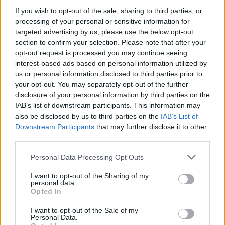
k mojim deťom a v možnosti spolupracovať s nimi pri
S
If you wish to opt-out of the sale, sharing to third parties, or
výstavbe a rozvoji biznisu. Úspech tkvie v každodennej
e
processing of your personal or sensitive information for
úmornej práci, ktorú mám aj tak rád.“
a
targeted advertising by us, please use the below opt-out
r
section to confirm your selection. Please note that after your
c
Vaša definícia úspechu je možno trochu iná, ale
opt-out request is processed you may continue seeing
h
v podstate túžime po tom istom – po pokoji duše,
interest-based ads based on personal information utilized by
f
milujúcich priateľoch a rodine, po zdraví a istom stupni
us or personal information disclosed to third parties prior to
o
finančného zabezpečenia.
your opt-out. You may separately opt-out of the further
r
disclosure of your personal information by third parties on the
:
Nech už pre vás úspech znamená čokoľvek, táto kniha
IAB’s list of downstream participants. This information may
zmení váš život a otočí vás správnym smerom, aby ste
also be disclosed by us to third parties on the
IAB’s List of
ho dosiahli.
Downstream Participants
that may further disclose it to other
third parties.
Konaj úspešne, mysli úspešne vám pomôže premyslieť si
Personal Data Processing Opt Outs
životné ciele a vytvoriť spôsoby na ich dosiahnutie.
Kniha je obohatená o zaujímavé materiály, ktoré vám
I want to opt-out of the Sharing of my
majú pomôcť, nech už ste kdekoľvek na ceste.
personal data.
Opted In
Konaj úspešne, mysli úspešne vám dá najavo, že iba
existovať je málo. Život je oveľa viac, než len pretĺkať
I want to opt-out of the Sale of my
Personal Data.
sa nezáživnou prácou, zarobiť si na zlaté hodinky a