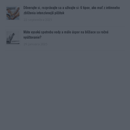
Dôverujte si, rozprávajte sa a užívajte si: 6 tipov, ako mať z intímneho
zblíženia intenzívnejší pôžitok
22. septembra 2025
Máte vysokú spotrebu vody a málo úspor na blížiace sa ročné
vyúčtovanie?
29. januára 2025