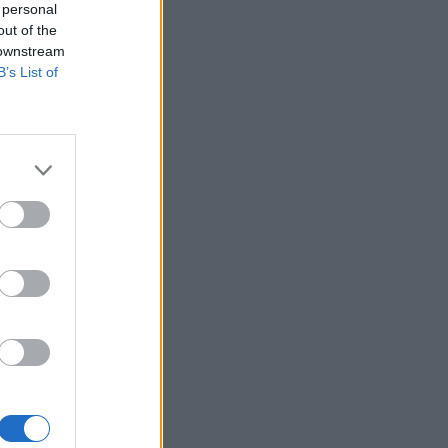
 personal
out of the
 downstream
B’s List of
výkonnosť. Za svoj
zo štyroch typov
 návod, ako zvýšiť
kdy sa nebudete trápiť,