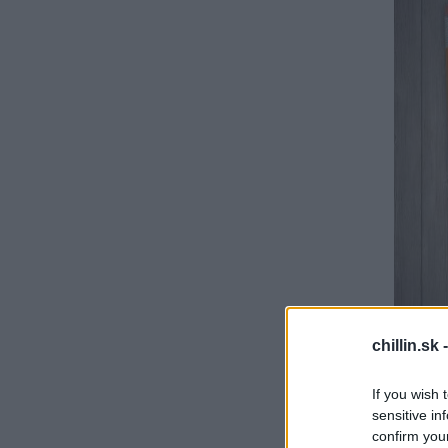
chillin.sk 
S
e
If you wish 
a
sensitive in
r
confirm you