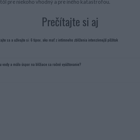
stôl pre niekoho vhodný a pre iného katastrofou.
Prečítajte si aj
ajte sa a užívajte si: 6 tipov, ako mať z intímneho zblíženia intenzívnejší pôžitok
u vody a málo úspor na blížiace sa ročné vyúčtovanie?