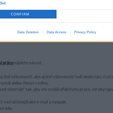
omovaná odborníčka na pracovnú výkonnosť. Pôsobí ako kon
Out
ektorka pre široké spektrum špičkových firiem a iných kliento
CONFIRM
práce, a spoznať ten svoj je kľúčom k efektívnemu manažment
 knihy Čo robia najúspešnejší ľudia pred raňajkami.
„Carson
Data Deletion
Data Access
Privacy Policy
ormou ukazuje, ako využiť vlastný spôsob výkonnosti a urobiť v
i prácu
nájdete návod:
j štýl výkonnosti, ako aj štýl výkonnosti ľudí okolo nás, či už 
sonál alebo členov rodiny,
vné nástroje“ tak, aby ste zvýšili efektivitu práce, od obyčaj
,
i-voči účinnejší ako e-mail a naopak,
poradu,