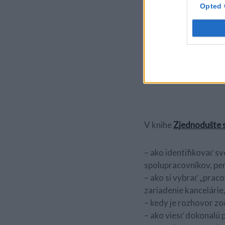
Carson Tatová je ren
Opted 
verejná hovorkyňa a l
„Každý má iný spôsob 
Vanderkamová, autorka
napísanej prístupnou f
V knihe
Zjednodušte s
– ako identifikovať svo
spolupracovníkov, per
– ako si vybrať „praco
zariadenie kancelárie
– kedy je rozhovor zoč
– ako viesť dokonalú 