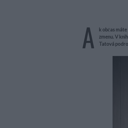
A
k občas máte p
zmenu. V kni
Tatová podrob