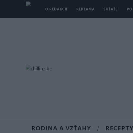
O REDAKCII
REKLAMA
SÚŤAŽE
PO
RODINA A VZŤAHY
RECEPT