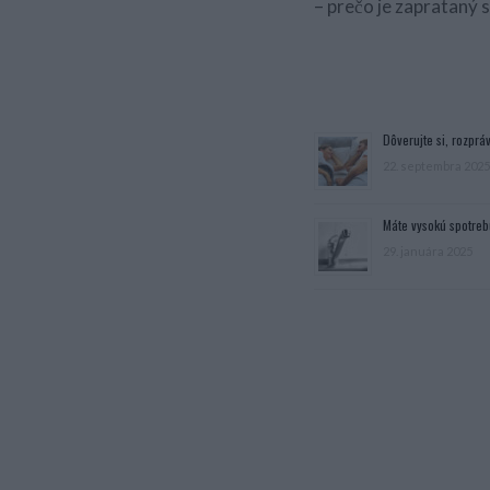
– prečo je zaprataný 
Dôverujte si, rozpráv
22. septembra 2025
Máte vysokú spotreb
29. januára 2025