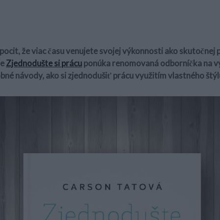
ocit, že viac času venujete svojej výkonnosti ako skutočnej pr
he
Zjednodušte si prácu
ponúka renomovaná odborníčka na v
né návody, ako si zjednodušiť prácu využitím vlastného štýl