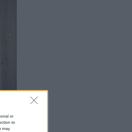
sonal or
ection to
ou may