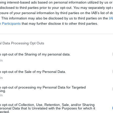
eing interest-based ads based on personal information utilized by us or
disclosed to third parties prior to your opt-out. You may separately opt-
losure of your personal information by third parties on the IAB’s list of
. This information may also be disclosed by us to third parties on the
IA
Participants
that may further disclose it to other third parties.
om mužov aj žien lepšie si rozvrhnúť čas a dosiahnuť vyššiu 
l Data Processing Opt Outs
 čiastočne vďačí myšlienke, že väčšina z nás patrí k jednému 
o opt-out of the Sharing of my personal data.
ojich projektoch z hľadiska ľudí, ktorí sú doň zapojení,
In
aný na cieľ,
iadnu schopnosť vidieť celistvý obraz,
o opt-out of the Sale of my Personal Data.
ý na detail.
In
to opt-out of processing my Personal Data for Targeted
 prácu
poslúži ako pomôcka na zlepšenie života a nájdete v nej
ing.
In
ativitu a byť šťastnejší.
vytvoríte štýl výkonnosti, ktorý vám padne ako uliaty, a už ni
o opt-out of Collection, Use, Retention, Sale, and/or Sharing
 cez hlavu.
ersonal Data that Is Unrelated with the Purposes for which it
lected.