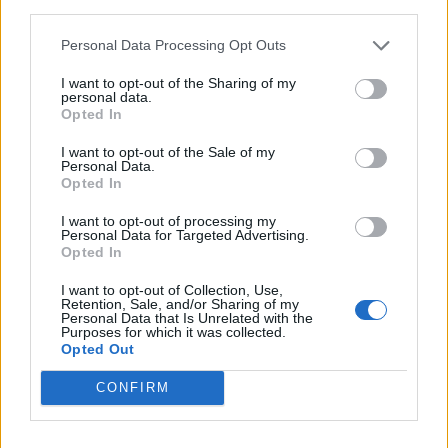
third parties.
Personal Data Processing Opt Outs
I want to opt-out of the Sharing of my
personal data.
Opted In
I want to opt-out of the Sale of my
Personal Data.
Opted In
I want to opt-out of processing my
Personal Data for Targeted Advertising.
Opted In
I want to opt-out of Collection, Use,
Retention, Sale, and/or Sharing of my
Personal Data that Is Unrelated with the
Prečítajte si aj
Purposes for which it was collected.
Opted Out
Dôverujte si, rozprávajte sa a užívajte si: 6 tipov, ako mať z intímneho
CONFIRM
zblíženia intenzívnejší pôžitok
22. septembra 2025