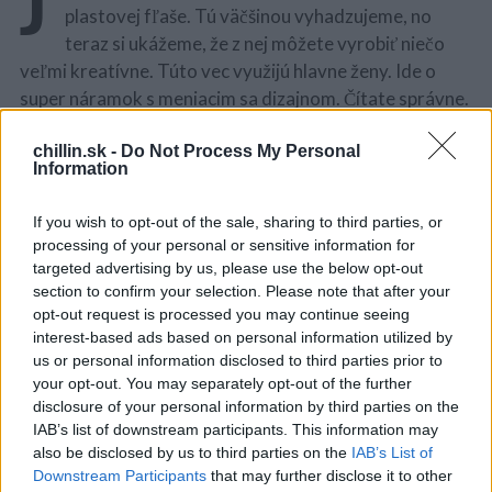
plastovej fľaše. Tú väčšinou vyhadzujeme, no
teraz si ukážeme, že z nej môžete vyrobiť niečo
veľmi kreatívne. Túto vec využijú hlavne ženy. Ide o
super náramok s meniacim sa dizajnom. Čítate správne.
Potrebujete len plastovú fľašu, lepiacu pásku, nožnice,
chillin.sk -
Do Not Process My Personal
žehličku a rôzne laky na nechty. Viac vo videu.
Information
If you wish to opt-out of the sale, sharing to third parties, or
processing of your personal or sensitive information for
S
targeted advertising by us, please use the below opt-out
e
section to confirm your selection. Please note that after your
a
opt-out request is processed you may continue seeing
r
interest-based ads based on personal information utilized by
c
us or personal information disclosed to third parties prior to
h
your opt-out. You may separately opt-out of the further
f
disclosure of your personal information by third parties on the
o
IAB’s list of downstream participants. This information may
r
also be disclosed by us to third parties on the
IAB’s List of
:
Downstream Participants
that may further disclose it to other