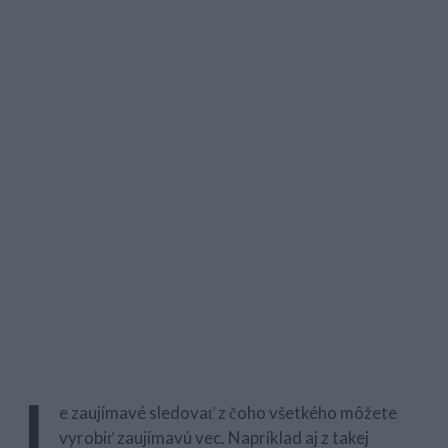
J
e zaujímavé sledovať z čoho všetkého môžete
vyrobiť zaujímavú vec. Napríklad aj z takej