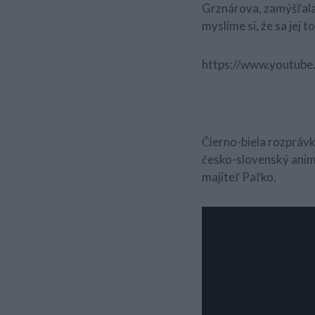
Grznárova, zamýšľala 
myslíme si, že sa jej 
https://www.youtu
Čierno-biela rozprávk
česko-slovenský anim
majiteľ Paľko.