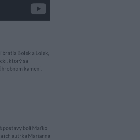
 bratia Bolek a Lolek,
ki, ktorý sa
 náhrobnom kameni.
né postavy boli Maťko
sa ich autrka Marianna