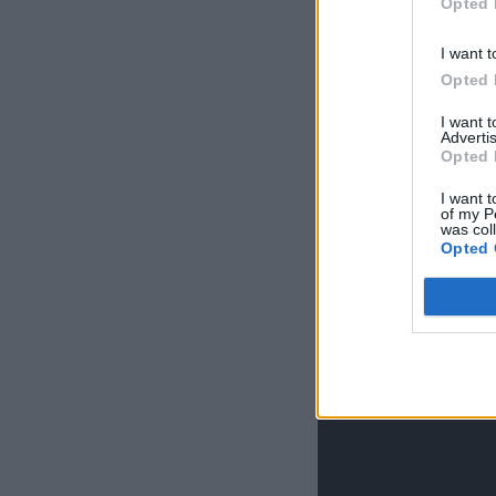
Opted 
I want t
Opted 
I want 
Advertis
Opted 
I want t
of my P
was col
Opted 