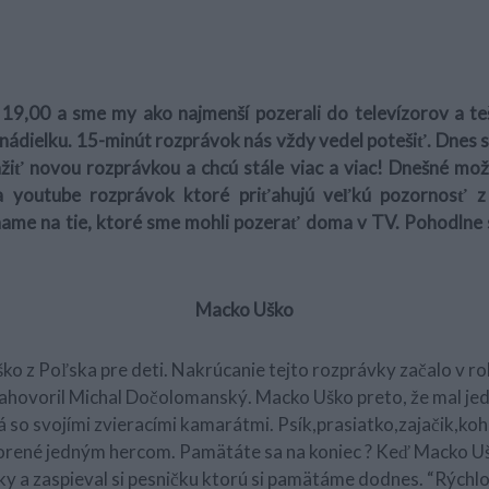
 19,00 a sme my ako najmenší pozerali do televízorov a teš
nádielku. 15-minút rozprávok nás vždy vedel potešiť. Dnes s
žiť novou rozprávkou a chcú stále viac a viac! Dnešné možn
 youtube rozprávok ktoré priťahujú veľkú pozornosť z 
ame na tie, ktoré sme mohli pozerať doma v TV. Pohodlne s
Macko Uško
o z Poľska pre deti. Nakrúcanie tejto rozprávky začalo v ro
ahovoril Michal Dočolomanský. Macko Uško preto, že mal jedn
so svojími zvieracími kamarátmi. Psík,prasiatko,zajačik,koh
orené jedným hercom. Pamätáte sa na koniec ? Keď Macko U
y a zaspieval si pesničku ktorú si pamätáme dodnes. “Rýchlo