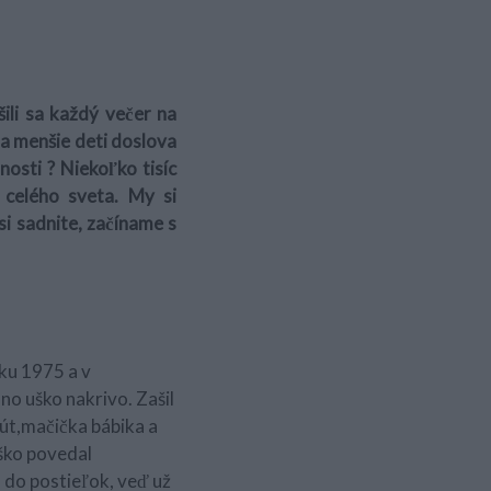
ili sa každý večer na
a menšie deti doslova
osti ? Niekoľko tisíc
celého sveta. My si
i sadnite, začíname s
ku 1975 a v
o uško nakrivo. Zašil
út,mačička bábika a
ško povedal
 do postieľok, veď už