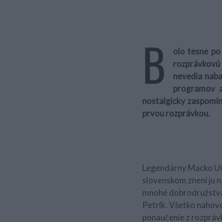
B
olo tesne po
rozprávkovú 
nevedia naba
programov a
nostalgicky zaspomín
prvou rozprávkou.
Legendárny Macko Ušk
slovenskom znení ju n
mnohé dobrodružstvá 
Petrík. Všetko nahov
ponaučenie z rozprávk