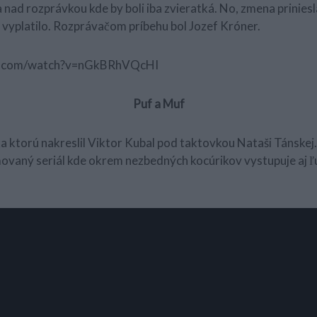
nad rozprávkou kde by boli iba zvieratká. No, zmena priniesl
to vyplatilo. Rozprávačom príbehu bol Jozef Króner.
be.com/watch?v=nGkBRhVQcHI
Puf a Muf
a ktorú nakreslil Viktor Kubal pod taktovkou Nataši Tánskej. 
ovaný seriál kde okrem nezbedných kocúrikov vystupuje aj ľ