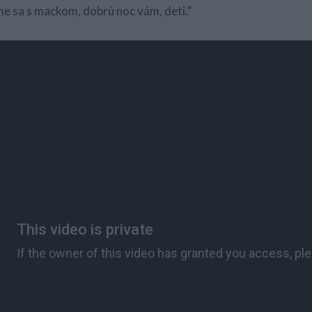
me sa s mackom, dobrú noc vám, deti.”