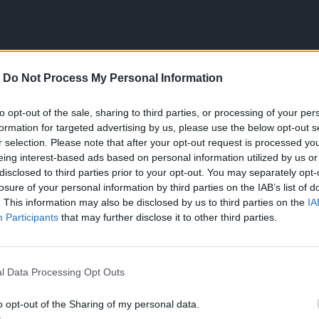
-
Do Not Process My Personal Information
to opt-out of the sale, sharing to third parties, or processing of your per
formation for targeted advertising by us, please use the below opt-out s
r selection. Please note that after your opt-out request is processed y
eing interest-based ads based on personal information utilized by us or
Maxipes Fik
disclosed to third parties prior to your opt-out. You may separately opt-
losure of your personal information by third parties on the IAB’s list of
. This information may also be disclosed by us to third parties on the
IA
ov čechov a slovákov. Príhody malého dievčatka a jej megapsa
Participants
that may further disclose it to other third parties.
ci od topánok narástol tak, že musel odísť od svojej normálnej
 zastavil. Jeho ďalšia vlastnosť bola, že vedel rozprávať.
l Data Processing Opt Outs
o opt-out of the Sharing of my personal data.