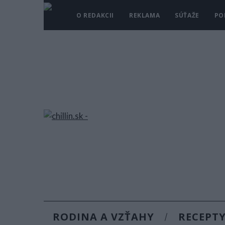
O REDAKCII
REKLAMA
SÚŤAŽE
PO
RODINA A VZŤAHY
RECEPT