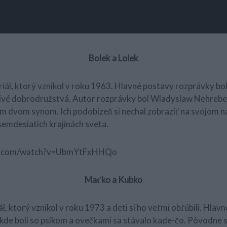
Bolek a Lolek
ál, ktorý vznikol v roku 1963. Hlavné postavy rozprávky boli
áznivé dobrodružstvá. Autor rozprávky bol Wladyslaw Nehrebec
jím dvom synom. Ich podobizeň si nechal zobraziť na svojom
osemdesiatich krajinách sveta.
be.com/watch?v=UbmYtFxHHQo
Maťko a Kubko
, ktorý vznikol v roku 1973 a deti si ho veľmi obľúbili. Hlav
i kde boli so psíkom a ovečkami sa stávalo kade-čo. Pôvodne 