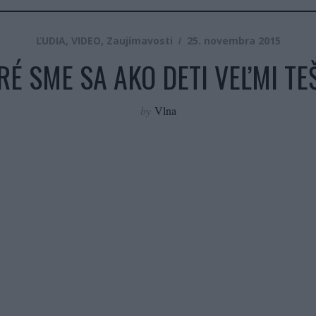
ĽUDIA
,
VIDEO
,
Zaujímavosti
25. novembra 2015
É SME SA AKO DETI VEĽMI TEŠI
by
Vlna