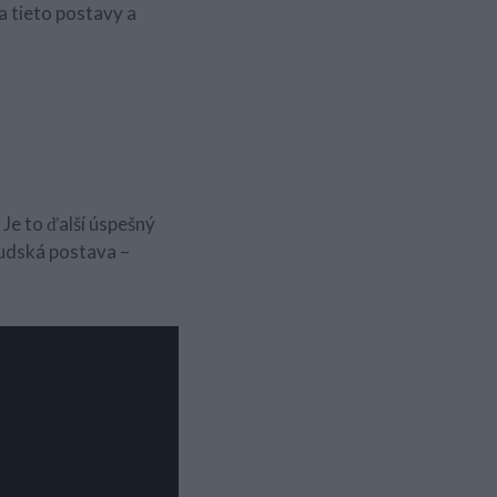
a tieto postavy a
Je to ďalší úspešný
udská postava –