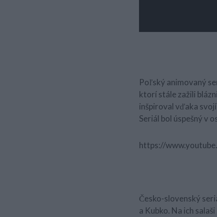
Poľský animovaný seri
ktorí stále zažili bl
inšpiroval vďaka svo
Seriál bol úspešný v 
https://www.youtu
Česko-slovenský seriál
a Kubko. Na ich salaš